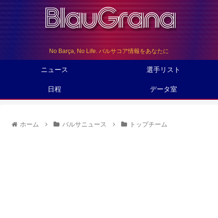
No Barça, No Life. バルサコア情報をあなたに
ニュース
選手リスト
日程
データ室
ホーム
バルサニュース
トップチーム