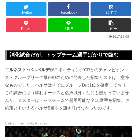
Twitter
Facebook
はてブ
Pocket
LINE
コピー
2017.12.05
消化試合だが、トップチーム選手ばかりで臨む
エルネスト･バルベルデ
がスポルティングCPとのチャンピオン
ズ・グループリーグ最終戦のために発表した招集リストは、意外
なものでした。バルサはすでにグループDの1位を確定しており、
この試合には（勝利ボーナスと名声以外）なにも懸かっていませ
んが、ミスターはトップチームで起用可能な全18選手を招集。お
約束ともいえるバルサB選手を誰も呼ばなかったのです。
Embed from Getty Images