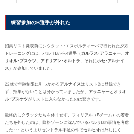
練習参加のB選手が外れた
招集リスト発表前にシウタット･エスポルティーバで行われた夕方
トレーニングには、バルサBから4選手（
カルラス･アラニャー
、
オ
リオル･ブスケツ
、
アドリアン･オルトラ
、それに
ホセ･アルナイ
ス
）が参加していました。
22歳で年齢制限に引っかかる
アルナイス
はリストBに登録でき
ず、招集がないことは分かっていましたが、
アラニャー
と
オリオ
ル･ブスケツ
がリストに入らなかったのは驚きです。
最終的にクラックたちを休ませず、フィリアル（Bチーム）の若者
たちを外したのは、降格ゾーンに沈んでいるバルサBの事情を考慮
した･･･ というよりセントラル不足の件で
セルヒオ
は外しにく