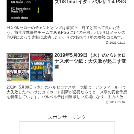
ズ1/8 final イダ：バルサ 1-4 PSG
FCバルセロナのチャンピオンズは事実上、終了と言って良いだろ
う。前年度準優勝チームであるPSGに1-4の完敗。バルサはメッシの
PK弾によって先制に成功したが、その後のパリ勢の攻勢には為す術
もなく、最後はエース･ムバッペに圧巻のハットトリックを達成され
2021.02.17
て撃沈している。敵地パリで0-4はさすがに期待できず、むしろ再蹂
躙される方があり得る。
2019年5月09日（木）のバルセロ
スポーツ紙
ナスポーツ紙：大失敗が起こす変
革
2019年5月09日（木）のバルセロナスポーツ紙は、アンフィールドで
大失敗したバルサにはスカッド刷新が必要だろうと、来季の変化予想
を特集しています。バルベルデは相当厳しい立場になり、主力の放出
もありそうな雰囲気。
2019.05.09
スポンサーリンク