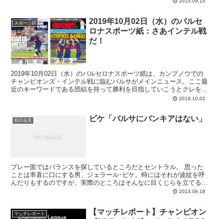
2015.09.15
い偉業、大会2連覇を目指す挑戦の始まりです。そしてこのローマ戦
はまず間違いなく、リオネル・メッシにとってのチャンピオンズ出場
2019年10月02日（水）のバルセ
100試合の記念ゲームとなりましょう。ここまでの99試合では実に77
スポーツ紙
ロナスポーツ紙：さあインテル戦
度もネットを揺らしているギガクラック。このローマでも得点を決
め、センテナリオに自ら花を添えることを期待されますし、リーガに
だ！
続いて欧州戦でも第二子マテオくんにゴールを捧げる姿が見れること
を楽しみにするクレであります。
2019年10月02日（水）のバルセロナスポーツ紙は、カンプノウでの
チャンピオンズ・インテル戦に臨むバルサがメインニュース。ここ最
近のキーワードである団結を持って勝利を目指していこうとクレを鼓
舞です。
2019.10.02
ピケ「バルサにバンキアはない」
前日会見
プレー面ではバランスを探しているところだとセントラル。 思った
ことは率直に口にする男、ジェラール･ピケ。時にはそれが波紋を呼
んだりもするのですが、実際のところはそんなに目くじらを立てるほ
どのことを言ってるわけでもありません。今回はイタ...
2013.09.18
【マッチレポート】チャンピオン
マッチレポート