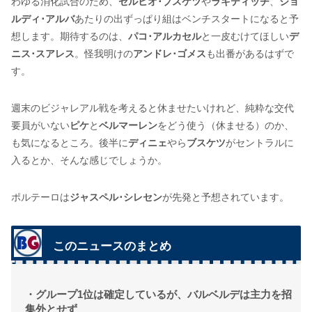
わゆる消化試合のため、
セルヒオ･ブスケツ
や
ラキティッチ
、
ジョ
ルディ･アルバ
あたりの出ずっぱり組はベンチスタートになると予
想します。期待するのは、
パコ･アルカセル
と一皮むけてほしい
デ
ニス･スアレス
。怪我明けの
アンドレ･ゴメス
も出番があるはずで
す。
週末のビジャレアル戦を考えると休ませたいけれど、純粋な交代
要員がいない
ピケ
と
ベルマーレン
をどう使う（休ませる）のか、
も気になるところ。後半に
ディニェ
やら
ブスケツ
がセントラルに
入るとか、そんな感じでしょうか。
ポルテーロは
ジャスペル･シレセン
が先発と予想されています。
このニュースのまとめ
・グループ1位は確定しているが、バルベルデは主力を招
集外とせず