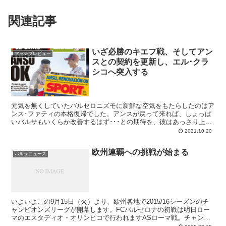
関連記事
いざ必勝のキエフ戦、そしてアン
マッチプレビュー
スとの契約を更新し、エル･クラ
シコへ突入する
元気を無くしていたバルセロニズモに新鮮な空気をもたらしたのはア
ンス･ファティの本格復帰でした。アンスが戻って来れば、しょっぱ
いバルサもいくらか改善するはず･･･との期待を、彼はあっさり上回
ってみせた。今やタイトル獲得も夢ではないと思えるのだからゲンキ
2021.10.20
ンなものですが、それくらい雰囲気を変えてしまうのだから大した若
者です。
欧州連覇への挑戦が始まる
バルサニュース
いよいよこの9月15日（火）より、欧州各地で2015/16シーズンのチ
ャンピオンズリーグが開幕します。FCバルセロナの初戦は明日ロー
マのエスタディオ・オリンピコで行われますASローマ戦。チャンピ
オンズが現行フォーマットとなってからはまだ誰も達成したことのな