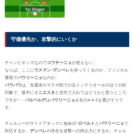
守備優先か、攻撃的にいくか
チャンピオンズなので
コウチーニョ
が使えない。
ならば、ここに
ウスマン･デンベレ
を持ってくるのか、フィジカル
重視で
パウリーニョ
なのか。
パウパウ
は、先週末のマラガ戦での左インテリオールのほうが好
印象で、後半に
イニエスタ
と交代で入れてはどうかと思うところ
ですが･･･
バルベルデ
は
パウリーニョ
を右の4-4-2を選びそうで
す。
チェルシーのサイドアタックに
セルジ･ロベルト
と
パウリーニョ
で
対応するか、
デンベレ
の存在を攻撃への抑止力にするか。チェル