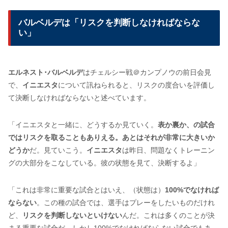
バルベルデは「リスクを判断しなければならな
い」
エルネスト･バルベルデ
はチェルシー戦＠カンプノウの前日会見
で、
イニエスタ
について訊ねられると、リスクの度合いを評価し
て決断しなければならないと述べています。
「イニエスタと一緒に、どうするか見ていく。
表か裏か、の試合
ではリスクを取ることもありえる。あとはそれが非常に大きいか
どうか
だ。見ていこう。
イニエスタ
は昨日、問題なくトレーニン
グの大部分をこなしている。彼の状態を見て、決断するよ」
「これは非常に重要な試合とはいえ、（状態は）
100%でなければ
ならない
。この種の試合では、選手はプレーをしたいものだけれ
ど、
リスクを判断しないといけない
んだ。これは多くのことが決