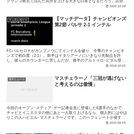
クラシコ敗北で沈んだ気分を上げる大きな白星となるだろう。試合は
全般的にバルサが支配。モラタに3度ネットを揺らされたが、全てオ
2020.10.29
フサイドで大きなピンチは至らなかった（3度目は際どかった）。デ
ンベレが価値ある先制点、ペドリも輝く。攻撃陣のシュート精度がも
【マッチデータ】チャンピオンズ
う少し上がれば。
マッチレポート
第2節 バルサ 2-1 インテル
FCバルセロナがカンプノウにてインテルを破り、今季のチャンピオ
ンズで初白星（2-1）。前半はイタリアーノにいきなり先制点を許
し、彼らのカウンターに苦しんだが、後半のアルトゥロ･ビダル登場
からは一転してバルサのペース。メッシの動きが活発化し、ルイス･
2019.10.03
スアレスの2ゴールで逆転に成功した。
マスチェラーノ「三冠が逃げない
選手ニュース
と考えるのは傲慢」
今回のオープン･メディア･デー記者会見に登場した6選手のなかで、
チャビとイニエスタの他にあと一人取り上げるなら、個人的にはやは
りこの人ハビエル･マスチェラーノです。このヘフェシートが発する
言葉は信頼感に満ち、毎回勉強になりました！という気持ちになる。
2015.06.03
バルサが本命視されている件については、次のように語り浮かれがち
なバルセロニスタの気持ちを引き締めています。