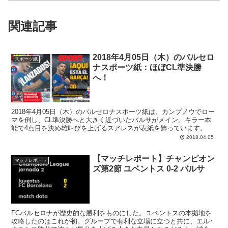
関連記事
2018年4月05日（木）のバルセロ
スポーツ紙
ナスポーツ紙：ほぼCL準決勝
へ！
2018年4月05日（木）のバルセロナスポーツ紙は、カンプノウでロー
マを倒し、CL準決勝へと大きく近づいたバルサがメイン。キラー本
能で4点目を決め雄叫びを上げるスアレスが表紙を飾っています。
2018.04.05
【マッチレポート】チャンピオン
マッチレポート
ズ第2節 ユベントス 0-2 バルサ
FCバルセロナが歴史的な勝利をものにした。ユベントスの本拠地を
攻略したのはこれが初。グループで有利な立場に立つと共に、エル･