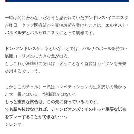
一時は間に合わないだろうと思われていた
アンドレス･イニエスタ
が昨日、クラブ医療部から完治診断を受けたことは、
エルネスト･
バルベルデ
とバルセロニスタにとって朗報です。
ドン･アンドレス
がいるといないとでは、バルサのボール保持力・
展開力・リズムに大きな差が出る。
もしこれが決勝戦であれば、迷うことなく監督はカピタンを先発
起用するでしょう。
しかしこのチェルシー戦はコンペティションの生き残りの懸かっ
た大一番とはいえ、“決勝戦ではない”。
もっと重要な試合は、この先に待っている
のです。
でも勝ち抜けなければ、チャンピオンズでそのもっと重要な試合
をプレーすることができない
･･･。
ジレンマ。