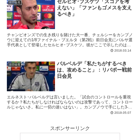
セルヒオ･ブスケツ「スコアを考
前日会見
えない」「ファンもゴメスを支え
るべき」
チャンピオンズでの生き残りを賭けた大一番、チェルシーをカンプノ
ウに迎えての1/8ファイナル・ブエルタ（第2戦）前日会見にバルサ選
手代表として登場したセルヒオ･ブスケツ。彼がここで示したのは、
スコアを見てプレーしないことの重要性です。
2018.03.14
バルベルデ「私たちがするべき
前日会見
は、攻めること」：リバポー戦前
日会見
エルネスト･バルベルデは言いました。「試合のコントロールを重視
するか？私たちがしなければならないのは攻撃であって、コントロー
ルじゃないさ。私に一切の迷いはない」。カンプノウで手にした3-0
を守りに行こうとすると泣きを見る。だからアンフィールドでは攻め
2019.05.07
ることによって勝ちを狙うのみ...
スポンサーリンク