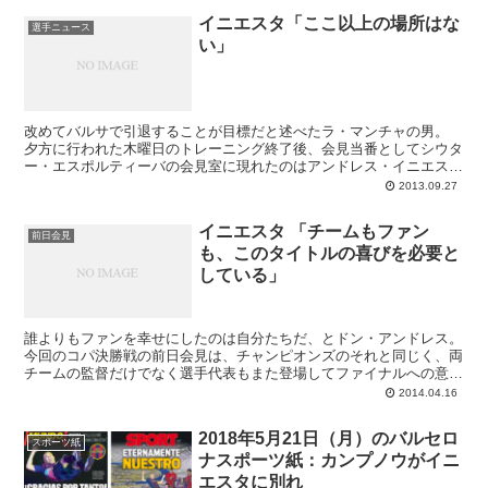
イニエスタ「ここ以上の場所はな
選手ニュース
い」
改めてバルサで引退することが目標だと述べたラ・マンチャの男。
夕方に行われた木曜日のトレーニング終了後、会見当番としてシウタ
ー・エスポルティーバの会見室に現れたのはアンドレス・イニエスタ
でした。イニエスタといえば現在バルサとの契約延長...
2013.09.27
イニエスタ 「チームもファン
前日会見
も、このタイトルの喜びを必要と
している」
誰よりもファンを幸せにしたのは自分たちだ、とドン・アンドレス。
今回のコパ決勝戦の前日会見は、チャンピオンズのそれと同じく、両
チームの監督だけでなく選手代表もまた登場してファイナルへの意気
込みを語っています。レアル・マドリーの場合はイケル...
2014.04.16
2018年5月21日（月）のバルセロ
スポーツ紙
ナスポーツ紙：カンプノウがイニ
エスタに別れ