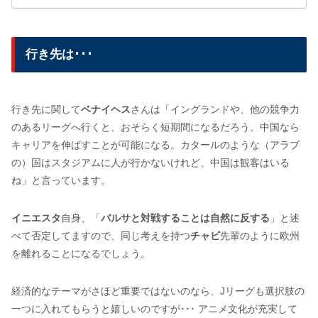
行き先は･･･
行き先に関して
ベナイヘス
さんは「イングランドや、他の競争力
のあるリーグへ行くと、おそらく短期間になるだろう。中国なら
キャリアを伸ばすことが可能になる。カタールのような（アラブ
の）国はスタジアムに人が行かないけれど、中国は観客はいる
ね」と言っています。
イニエスタ
自身、「
バルサと対戦することは自然に反する
」と述
べて否定してますので、同じ考えを持つ
チャビ
先輩のように欧州
を離れることになるでしょう。
経済的なテーマがさほど重要ではないのなら、Jリーグも選択肢の
一つに入れてもらうと嬉しいのですが･･･ アニメ文化が充実して