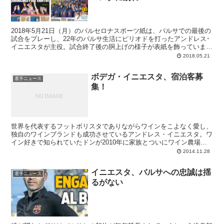
2018年5月21日（月）のバルセロナスポーツ紙は、バルサでの最後の
試合をプレーし、22年のバルサ生活にピリオドを打ったアンドレス･
イニエスタが主役。試合終了後の胴上げの様子が表紙を飾っていま
す。
2018.05.21
ボデガ・イニエスタ、宿泊客募
選手ニュース
集！
世界を代表するフットボリスタでありながらワインをこよなく愛し、
独自のワインブランドも成功させているアンドレス・イニエスタ。ワ
イン好きで知られていたドンが2010年に家族とついにワイン農場を
始めた際には“アンタも好きだねぇ”という感じでしたが、今ではすっ
2014.11.28
かり有名なボデガとなり、日本でも販売されるように。イニエスタフ
ァンであれば、彼の故郷フエンテアルビージャは一度訪れてみたい場
イニエスタ、バルサへの忠誠は揺
所ですし、ボデガだって見てみたい。もしその農場で宿泊できるなら
選手ニュース
るがない
夢のような一夜となることは間違いありません。で今回、非常に狭き
門ながら、そのチャンスがファンに開かれました。