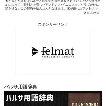
彼が望むかぎりはバルサとの契約が毎年延長されていくという終身契
約によって、特別さを増したアンドレス･イニエスタ。クラブが他に
類を見ないこの契約を結んだ大きな理由は、彼が優れたフットボル選
手であるというだけでなく、その誠実な人柄が信頼されたからに他な
2017.10.13
りません。
スポンサーリンク
バルサ用語辞典