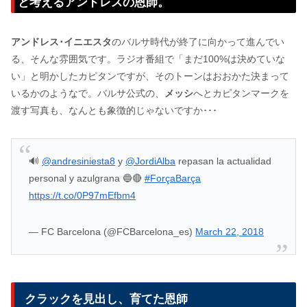
と考えるアンドレスの恩師。
アンドレス･イニエスタ
のバルサ時代が終了に向かって進んでい
る、そんな雰囲気です。ラジオ番組で「まだ100%は決めていな
い」と明かしたカピタンですが、そのトーンはおおかた決まって
いるかのようなで。バルサ公式の、
メッシ
へとカピタンマークを
渡す写真も、なんとも象徴的じゃないですか･･･
🔊
@andresiniesta8
y
@JordiAlba
repasan la actualidad
personal y azulgrana 🔵🔴
#ForçaBarça
https://t.co/0P97mEfbm4
— FC Barcelona (@FCBarcelona_es)
March 22, 2018
クラックを見出し、育てた恩師