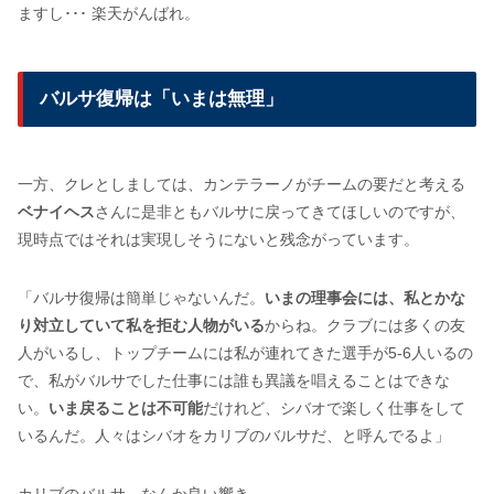
ますし･･･ 楽天がんばれ。
バルサ復帰は「いまは無理」
一方、クレとしましては、カンテラーノがチームの要だと考える
ベナイヘス
さんに是非ともバルサに戻ってきてほしいのですが、
現時点ではそれは実現しそうにないと残念がっています。
「バルサ復帰は簡単じゃないんだ。
いまの理事会には、私とかな
り対立していて私を拒む人物がいる
からね。クラブには多くの友
人がいるし、トップチームには私が連れてきた選手が5-6人いるの
で、私がバルサでした仕事には誰も異議を唱えることはできな
い。
いま戻ることは不可能
だけれど、シバオで楽しく仕事をして
いるんだ。人々はシバオをカリブのバルサだ、と呼んでるよ」