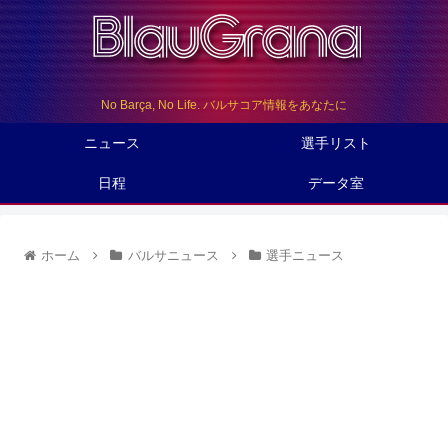
No Barça, No Life. バルサコア情報をあなたに
ニュース
選手リスト
日程
データ室
ホーム
バルサニュース
選手ニュース