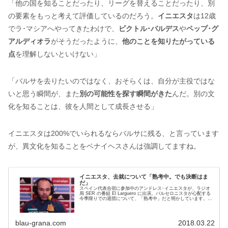
「他の国を知ることだったり、リーグを替えることだったり、別
の要素をもっと考えて評価しているのだろう。
イニエスタ
は12歳
でラ･マシアへやってきたわけで、
ビクトル･バルデス
や
ペップ･グ
アルディオラ
がそうだったように、
他のことを知りたがっている
点
を理解しないといけない」
「バルサを去りたいのではなく、おそらくは、自分が主役ではな
いと思う瞬間が、また
別の可能性を探す瞬間がきた
んだ。別の文
化を知ることは、彼を人間として成長させる」
イニエスタは200%でいられるならバルサに残る、と言っています
が、異文化を知ることをベナイヘスさんは強調してますね。
イニエスタ、去就について「熟考中。でも決断はま
だ」
スペイン代表合宿に参加中のアンドレス･イニエスタが、ラジオ
局 SER の番組 El Larguero に出演。バルセロニスタが心配する
今季限りでの退団について、「熟考中」だと明かしています。ク
レはその時を覚悟はしておいたほうが良い、という印象です。
blau-grana.com
2018.03.22