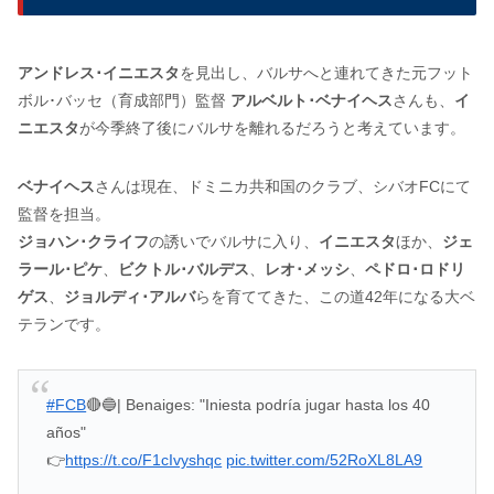
アンドレス･イニエスタ
を見出し、バルサへと連れてきた元フット
ボル･バッセ（育成部門）監督
アルベルト･ベナイヘス
さんも、
イ
ニエスタ
が今季終了後にバルサを離れるだろうと考えています。
ベナイヘス
さんは現在、ドミニカ共和国のクラブ、シバオFCにて
監督を担当。
ジョハン･クライフ
の誘いでバルサに入り、
イニエスタ
ほか、
ジェ
ラール･ピケ
、
ビクトル･バルデス
、
レオ･メッシ
、
ペドロ･ロドリ
ゲス
、
ジョルディ･アルバ
らを育ててきた、この道42年になる大ベ
テランです。
#FCB
🔴🔵| Benaiges: "Iniesta podría jugar hasta los 40
años"
👉
https://t.co/F1cIvyshqc
pic.twitter.com/52RoXL8LA9