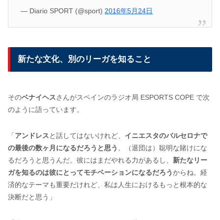
— Diario SPORT (@sport)
2016年5月24日
新たな文化、別のリーガを知ること
その
ベナイヘス
さんがスペインのラジオ局 ESPORTS COPE で次
のように語っています。
「
アンドレス
と話してはないけれど、
イニエスタのバルセロナで
の最後の数ヶ月になるだろうと思う
。（退団は）聡明な賭けにな
るだろうと思うんだ。彼にはまだやれる力があるし、
新たなリー
ガを知るのは彼にとってモチベーションになるだろう
からね。経
済的なテーマも重要だけれど、私は人生におけるもっと根本的な
決断だと思う」