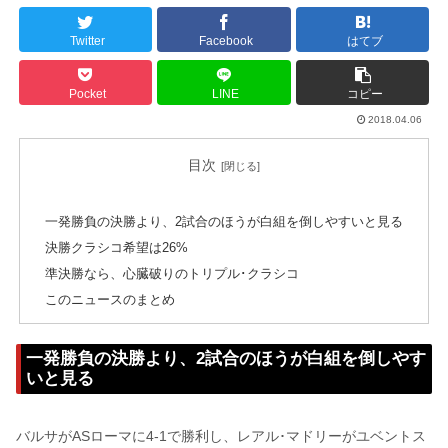
Twitter
Facebook
はてブ
Pocket
LINE
コピー
2018.04.06
目次
一発勝負の決勝より、2試合のほうが白組を倒しやすいと見る
決勝クラシコ希望は26%
準決勝なら、心臓破りのトリプル･クラシコ
このニュースのまとめ
一発勝負の決勝より、2試合のほうが白組を倒しやす
いと見る
バルサがASローマに4-1で勝利し、レアル･マドリーがユベントス