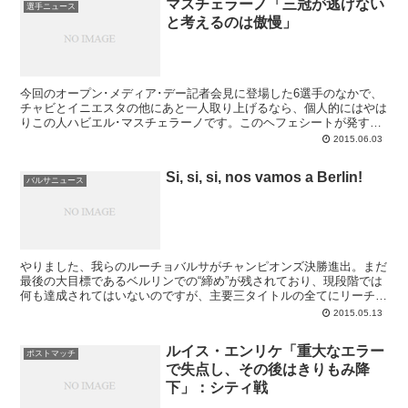
マスチェラーノ「三冠が逃げない
選手ニュース
と考えるのは傲慢」
今回のオープン･メディア･デー記者会見に登場した6選手のなかで、
チャビとイニエスタの他にあと一人取り上げるなら、個人的にはやは
りこの人ハビエル･マスチェラーノです。このヘフェシートが発する
言葉は信頼感に満ち、毎回勉強になりました！という気持ちになる。
2015.06.03
バルサが本命視されている件については、次のように語り浮かれがち
なバルセロニスタの気持ちを引き締めています。
Si, si, si, nos vamos a Berlin!
バルサニュース
やりました、我らのルーチョバルサがチャンピオンズ決勝進出。まだ
最後の大目標であるベルリンでの“締め”が残されており、現段階では
何も達成されてはいないのですが、主要三タイトルの全てにリーチを
かけたこの状況は文句なしにすばらしいです。これからはほぼ週末ご
2015.05.13
とにタイトルの成否が確定していく。この贅沢な4週間をハラハラド
キドキしながら楽しんでいきましょう。
ルイス・エンリケ「重大なエラー
ポストマッチ
で失点し、その後はきりもみ降
下」：シティ戦