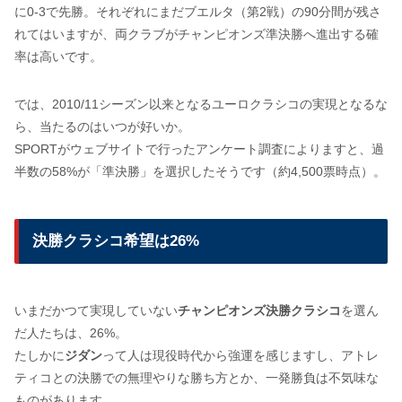
に0-3で先勝。それぞれにまだブエルタ（第2戦）の90分間が残さ
れてはいますが、両クラブがチャンピオンズ準決勝へ進出する確
率は高いです。
では、2010/11シーズン以来となるユーロクラシコの実現となるな
ら、当たるのはいつが好いか。
SPORTがウェブサイトで行ったアンケート調査によりますと、過
半数の58%が「準決勝」を選択したそうです（約4,500票時点）。
決勝クラシコ希望は26%
いまだかつて実現していない
チャンピオンズ決勝クラシコ
を選ん
だ人たちは、26%。
たしかに
ジダン
って人は現役時代から強運を感じますし、アトレ
ティコとの決勝での無理やりな勝ち方とか、一発勝負は不気味な
ものがあります。