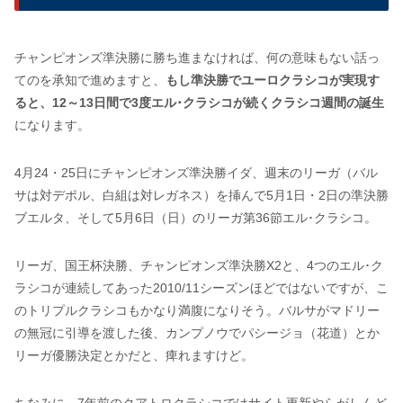
チャンピオンズ準決勝に勝ち進まなければ、何の意味もない話っ
てのを承知で進めますと、
もし準決勝でユーロクラシコが実現す
ると、12～13日間で3度エル･クラシコが続くクラシコ週間の誕生
になります。
4月24・25日にチャンピオンズ準決勝イダ、週末のリーガ（バル
サは対デポル、白組は対レガネス）を挿んで5月1日・2日の準決勝
ブエルタ、そして5月6日（日）のリーガ第36節エル･クラシコ。
リーガ、国王杯決勝、チャンピオンズ準決勝X2と、4つのエル･ク
ラシコが連続してあった2010/11シーズンほどではないですが、こ
のトリプルクラシコもかなり満腹になりそう。バルサがマドリー
の無冠に引導を渡した後、カンプノウでパシージョ（花道）とか
リーガ優勝決定とかだと、痺れますけど。