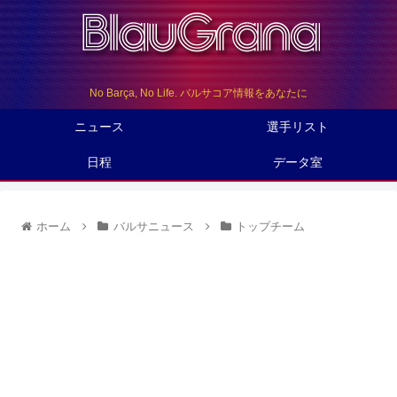
No Barça, No Life. バルサコア情報をあなたに
ニュース
選手リスト
日程
データ室
ホーム
バルサニュース
トップチーム