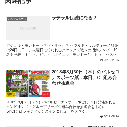
関連記事
ラテラルは誰になる？
バルサニュース
プジョルとモントーヤ？パトリック？ ヘラルド・マルティーノ監督
は24日（日）、火曜日に行われるアヤックス戦への招集メンバー19
名を発表しました。ピント、オイエル、モントーヤ、ピケ、セスク、
プジョル、チャビ、ペドロ、イニエスタ、ネイマー...
2013.11.25
2018年8月30日（木）のバルセロ
スポーツ紙
ナスポーツ紙：本日、CL組み合
わせ抽選会
2018年8月30日（木）のバルセロナスポーツ紙は、本日開催されるチ
ャンピオンズ・グループリーグの組み合わせ抽選会を中心に、
SPORTはラキティッチのインタビューを大きく。
2018.08.30