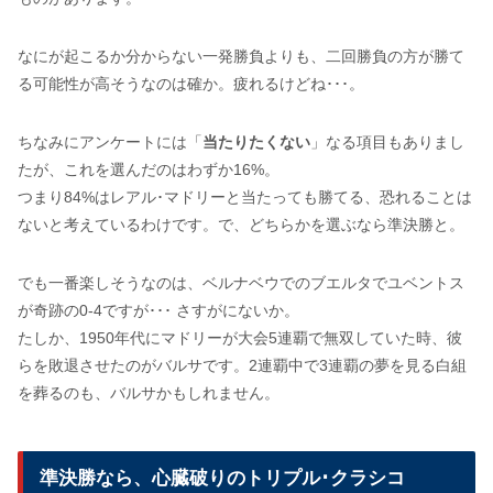
なにが起こるか分からない一発勝負よりも、二回勝負の方が勝て
る可能性が高そうなのは確か。疲れるけどね･･･。
ちなみにアンケートには「
当たりたくない
」なる項目もありまし
たが、これを選んだのはわずか16%。
つまり84%はレアル･マドリーと当たっても勝てる、恐れることは
ないと考えているわけです。で、どちらかを選ぶなら準決勝と。
でも一番楽しそうなのは、ベルナベウでのブエルタでユベントス
が奇跡の0-4ですが･･･ さすがにないか。
たしか、1950年代にマドリーが大会5連覇で無双していた時、彼
らを敗退させたのがバルサです。2連覇中で3連覇の夢を見る白組
を葬るのも、バルサかもしれません。
準決勝なら、心臓破りのトリプル･クラシコ