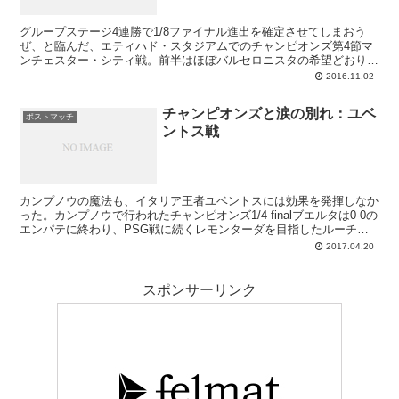
グループステージ4連勝で1/8ファイナル進出を確定させてしまおう
ぜ、と臨んだ、エティハド・スタジアムでのチャンピオンズ第4節マ
ンチェスター・シティ戦。前半はほぼバルセロニスタの希望どおりに
進み、必殺カウンターによってレオ・メッシがネットを揺らした時
2016.11.02
は、思った以上に事は簡単に運ぶのかとの印象すら受けました。しか
しながらハーフタイム6分前に守備のエラーから同点ゴールを許す
チャンピオンズと涙の別れ：ユベ
と、後半は良いところなくペップシティに逆転負け。負けたこと自体
ポストマッチ
ントス戦
は仕方ないにせよ、エラーが繰り返されたことが気にかかる試合でし
た。
カンプノウの魔法も、イタリア王者ユベントスには効果を発揮しなか
った。カンプノウで行われたチャンピオンズ1/4 finalブエルタは0-0の
エンパテに終わり、PSG戦に続くレモンターダを目指したルーチョ
バルサの夢は実現することなく終了となりました。前日会見でのルイ
2017.04.20
ス･エンリケの言葉どおり、攻めに攻めたバルセロナでしたが、分厚
いユーベの壁を個人突破中心で破るのは容易ではなく。わずかに作り
出した隙間を突いてのシュートはことごとく枠を捉えず、意地の1点
スポンサーリンク
を奪うことも叶いませんでした。希望の光でカンプノウを沸かすこと
もできない完敗。エンリケ路線の終わりを告げる敗退といって差し支
えないでしょう。