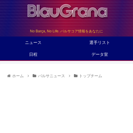
No Barça, No Life. バルサコア情報をあなたに
ニュース
選手リスト
日程
データ室
ホーム
バルサニュース
トップチーム