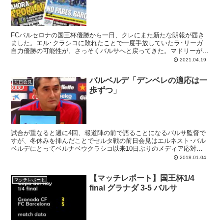
FCバルセロナの国王杯優勝から一日、クレにまた新たな朗報が届き
ました。エル･クラシコに敗れたことで一度手放していたラ･リーガ
自力優勝の可能性が、さっそくバルサへと戻ってきた。マドリーがヘ
タフェと引き分けたことで（0-0）、ラ･リーガの残り8試合に勝つこ
2021.04.19
とによって再び彼ら（とアトレティコ）を抜くことが可能になったか
らです。コパ優勝によって士気をブーストさせしバルサよ、その勢い
バルベルデ「デンベレの適応は一
で突っ走れ。
前日会見
歩ずつ」
試合が重なると週に4回、報道陣の前で語ることになるバルサ監督で
すが、冬休みを挿んだことでセルタ戦の前日会見はエルネスト･バル
ベルデにとってベルナベウクラシコ以来10日ぶりのメディア応対。
その間に生じた数々の出来事についてチングリさんが語っていますの
2018.01.04
で、気になるところを幾つかピックアップしてみましょう。
【マッチレポート】国王杯1/4
マッチレポート
final グラナダ 3-5 バルサ