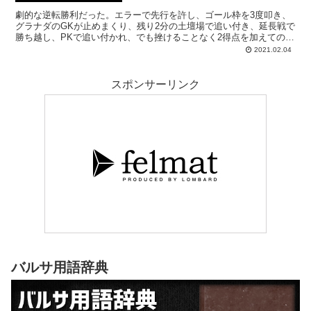
劇的な逆転勝利だった。エラーで先行を許し、ゴール枠を3度叩き、
グラナダのGKが止めまくり、残り2分の土壇場で追い付き、延長戦で
勝ち越し、PKで追い付かれ、でも挫けることなく2得点を加えての勝
利（3-5）―。何シーズンに一度であろう興奮の試合を制し、見事コ
2021.02.04
パ準決勝への切符を手に入れたことはクーマンチームにとって大きな
収穫となるだろう。なにがなんでも勝つんだという魂を感じられた好
ゲーム。見る方も疲れたが、久々に叫んでしまう試合だった。グリー
スポンサーリンク
ズマン、メッシ、アルバ、グッジョブ。
バルサ用語辞典