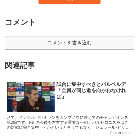
コメント
コメントを書き込む
関連記事
試合に集中すべきとバルベルデ
前日会見
「全員が同じ道を向かわなけれ
ば」
さて、インテル･デ･ミランをカンプノウに迎えてのチャンピオンズ
第2節です。F組の今後を左右する重要な一戦。バルセロニズモはこ
の対戦に完全集中･･･ かというとそうでもなく、ジェラール･ピケの
発言を巡りロッカールームと理事会の緊張関係が議論されている、ざ
2019.10.02
わざわした雰囲気です。そういうクラブなので、大事な試合の前には