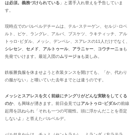
は必須。義務づけられている
」と選手入れ替えを予告していま
す。
現時点でのバルベルデチームは、テル･ステーゲン、セルジ･ロベ
ルト、ピケ、ラングレ、アルバ、ブスケツ、ラキティッチ、アル
トゥロ･ビダル、メッシ、デンベレ、スアレスの11人だけでなく、
シレセン
、
セメド
、
アルトゥール
、
アラニャー
、
コウチーニョ
も
先発でいけます。最近入団の
ムリージョ
も楽しみ。
鉄板勝負服を休ませようと衣装タンスを開けても、「か、代わり
の服がない」と嘆いていた去年までとは違うのです。
メッシとスアレスを欠く前線にチングリがどんな実験をしてくる
のか
、も興味が湧きます。前日会見では
アルトゥロ･ビダル
の前線
起用を訊ねられ「それも一つの可能性。頭に浮かんだことを否定
しないよ」と答えたバルベルデ。
バルサＢからは、チュミ（セントラル）、ミランダ（左ラテラ