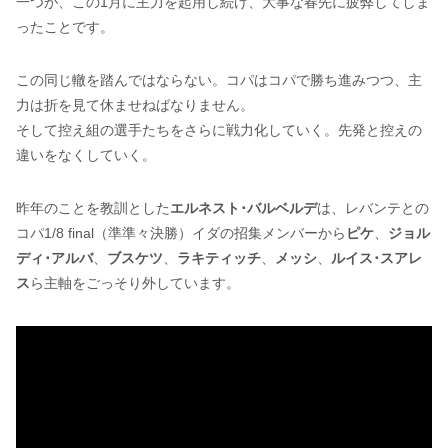
一つが、この1月に主力を起用し続け、大事な春先に疲弊してしま
ったことです。
この同じ轍を踏んではならない。コパはコパで勝ち進みつつ、主
力は折を見て休ませねばなりません。
そして控え組の選手たちをさらに戦力化していく。先発と控えの
違いをなくしていく。
昨年のことを教訓とした
エルネスト･バルベルデ
は、レバンテとの
コパ1/8 final（準準々決勝）イダの招集メンバーから
ピケ
、
ジョル
ディ･アルバ
、
ブスケツ
、
ラキティッチ
、
メッシ
、
ルイス･スアレ
ス
ら主軸をごっそり外しています。