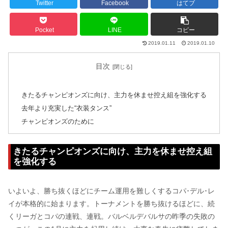
Twitter
Facebook
はてブ
Pocket
LINE
コピー
2019.01.11
2019.01.10
目次
きたるチャンピオンズに向け、主力を休ませ控え組を強化する
去年より充実した“衣装タンス”
チャンピオンズのために
きたるチャンピオンズに向け、主力を休ませ控え組
を強化する
いよいよ、勝ち抜くほどにチーム運用を難しくするコパ･デル･レ
イが本格的に始まります。トーナメントを勝ち抜けるほどに、続
くリーガとコパの連戦、連戦。バルベルデバルサの昨季の失敗の