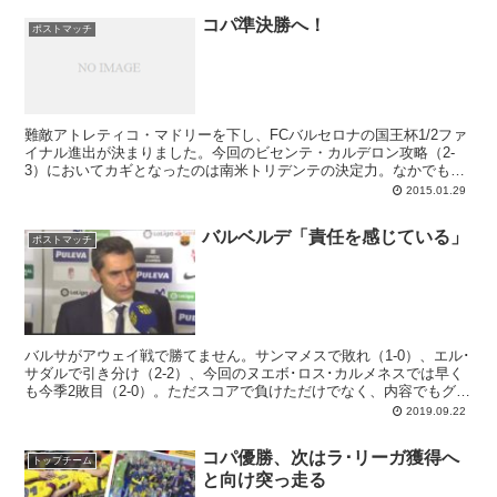
集中しようとメッセージを発しなければならない。今回はエルネス
コパ準決勝へ！
ト･バルベルデがその役割を担っています。
ポストマッチ
難敵アトレティコ・マドリーを下し、FCバルセロナの国王杯1/2ファ
イナル進出が決まりました。今回のビセンテ・カルデロン攻略（2-
3）においてカギとなったのは南米トリデンテの決定力。なかでもネ
イマールのチャンスを確実に仕留める能力は際立っていて、このカウ
2015.01.29
ンターは今後のビッグマッチでも非常に有効なオプションとなりそう
です。ボールが慌しく自陣敵陣を行き来する展開はどうにも落ち着か
バルベルデ「責任を感じている」
ず、あまり見たいものではないですが、速攻が美しく決まると気持ち
ポストマッチ
良いのは確か。ポゼッションと上手く織り交ぜていけば、強力なチー
ムとなりましょう。疑問符の付く判定が幾つもあり、審判が悪い主役
となったのは残念でした。
バルサがアウェイ戦で勝てません。サンマメスで敗れ（1-0）、エル･
サダルで引き分け（2-2）、今回のヌエボ･ロス･カルメネスでは早く
も今季2敗目（2-0）。ただスコアで負けただけでなく、内容でもグラ
ナダに完敗だっただけに、バルベルデも「今日の私たちは勝ちに相応
2019.09.22
しくなかった」と認めています。そしてその責任は自分にあると。
コパ優勝、次はラ･リーガ獲得へ
トップチーム
と向け突っ走る