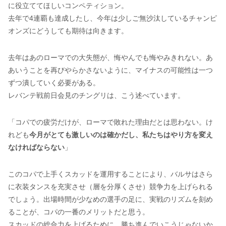
に役立ててほしいコンペティション。
去年で4連覇も達成したし、今年は少しご無沙汰しているチャンピ
オンズにどうしても期待は向きます。
去年はあのローマでの大失態が、悔やんでも悔やみきれない。あ
あいうことを再びやらかさないように、マイナスの可能性は一つ
ずつ潰していく必要がある。
レバンテ戦前日会見のチングリは、こう述べています。
「コパでの疲労だけが、ローマで敗れた理由だとは思わない。け
れども
今月がとても激しいのは確かだし、私たちはやり方を変え
なければならない
」
このコパで上手くスカッドを運用することにより、バルサはさら
に衣装タンスを充実させ（層を分厚くさせ）競争力を上げられる
でしょう。出場時間が少なめの選手の足に、実戦のリズムを刻め
ることが、コパの一番のメリットだと思う。
スカッドの総合力を上げるために、勝ち進んでいこうじゃないか