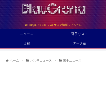
No Barça, No Life. バルサコア情報をあなたに
ニュース
選手リスト
日程
データ室
ホーム
バルサニュース
選手ニュース