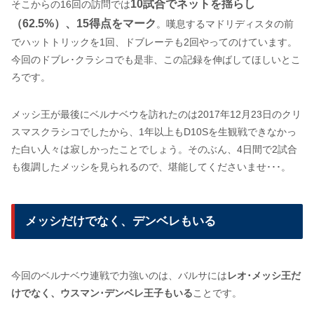
10試合でネットを揺らし
そこからの16回の訪問では
（62.5%）、15得点をマーク
。嘆息するマドリディスタの前
でハットトリックを1回、ドブレーテも2回やってのけています。
今回のドブレ･クラシコでも是非、この記録を伸ばしてほしいとこ
ろです。
メッシ王が最後にベルナベウを訪れたのは2017年12月23日のクリ
スマスクラシコでしたから、1年以上もD10Sを生観戦できなかっ
た白い人々は寂しかったことでしょう。そのぶん、4日間で2試合
も復調したメッシを見られるので、堪能してくださいませ･･･。
メッシだけでなく、デンベレもいる
今回のベルナベウ連戦で力強いのは、バルサには
レオ･メッシ王だ
けでなく、ウスマン･デンベレ王子もいる
ことです。