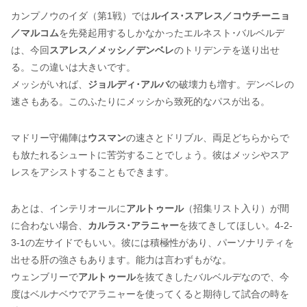
カンプノウのイダ（第1戦）では
ルイス･スアレス／コウチーニョ
／マルコム
を先発起用するしかなかったエルネスト･バルベルデ
は、今回
スアレス／メッシ／デンベレ
のトリデンテを送り出せ
る。この違いは大きいです。
メッシがいれば、
ジョルディ･アルバ
の破壊力も増す。デンベレの
速さもある。このふたりにメッシから致死的なパスが出る。
マドリー守備陣は
ウスマン
の速さとドリブル、両足どちらからで
も放たれるシュートに苦労することでしょう。彼はメッシやスア
レスをアシストすることもできます。
あとは、インテリオールに
アルトゥール
（招集リスト入り）が間
に合わない場合、
カルラス･アラニャー
を抜てきしてほしい。4-2-
3-1の左サイドでもいい。彼には積極性があり、パーソナリティを
出せる肝の強さもあります。能力は言わずもがな。
ウェンブリーで
アルトゥール
を抜てきしたバルベルデなので、今
度はベルナベウでアラニャーを使ってくると期待して試合の時を