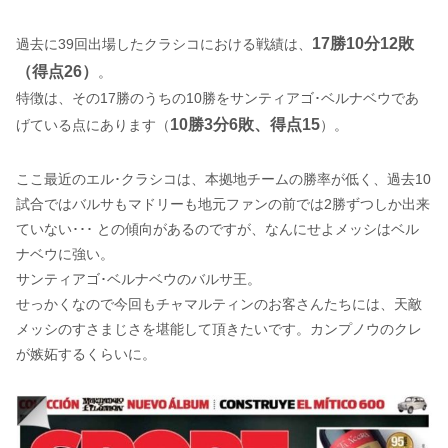
17勝10分12敗
過去に39回出場したクラシコにおける戦績は、
（得点26）
。
特徴は、その17勝のうちの10勝をサンティアゴ･ベルナベウであ
10勝3分6敗、得点15
げている点にあります（
）。
ここ最近のエル･クラシコは、本拠地チームの勝率が低く、過去10
試合ではバルサもマドリーも地元ファンの前では2勝ずつしか出来
ていない･･･ との傾向があるのですが、なんにせよメッシはベル
ナベウに強い。
サンティアゴ･ベルナベウのバルサ王。
せっかくなので今回もチャマルティンのお客さんたちには、天敵
メッシのすさまじさを堪能して頂きたいです。カンプノウのクレ
が嫉妬するくらいに。