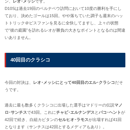
ン、
レオ･メッシ
です。
D10Sは過去19回のベルナベウ訪問において10度の勝利を手にし
ており、決めたゴールは15回。やや落ちていた調子も週末のハッ
トトリック＠ピスファンを見るに全快してますし、上々の状態
で“彼の庭園”を訪れるレオが勝負の大きなポイントとなるのは間違
いありません。
40回目のクラシコ
今回の対決は、
レオ･メッシにとって40回目のエル･クラシコ
だそ
うです。
過去に最も数多くクラシコに出場した選手はマドリーの伝説
マノ
ロ･サンチス
で43回。これに
チャビ･エルナンデス
と
パコ･ヘント
が
42回で続き、白組カピタンの
セルヒオ･ラモス
が出場すれば41回
となります（サンチスは42回とするメディアもあり）。