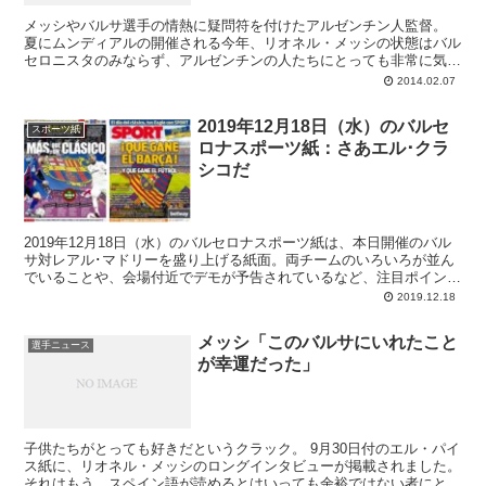
メッシやバルサ選手の情熱に疑問符を付けたアルゼンチン人監督。
夏にムンディアルの開催される今年、リオネル・メッシの状態はバル
セロニスタのみならず、アルゼンチンの人たちにとっても非常に気に
なるところでしょう。年末のリハビリによってどうやら怪...
2014.02.07
2019年12月18日（水）のバルセ
スポーツ紙
ロナスポーツ紙：さあエル･クラ
シコだ
2019年12月18日（水）のバルセロナスポーツ紙は、本日開催のバル
サ対レアル･マドリーを盛り上げる紙面。両チームのいろいろが並ん
でいることや、会場付近でデモが予告されているなど、注目ポイント
＝見出しもたくさんです。
2019.12.18
メッシ「このバルサにいれたこと
選手ニュース
が幸運だった」
子供たちがとっても好きだというクラック。 9月30日付のエル・パイ
ス紙に、リオネル・メッシのロングインタビューが掲載されました。
それはもう、スペイン語が読めるとはいっても余裕ではない者にとっ