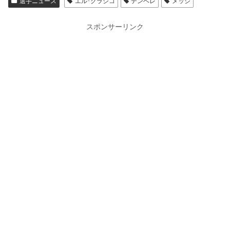
選手ニュース
エル･クラシコ
デンベレ
メッシ
スポンサーリンク