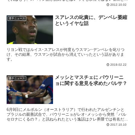
ては、長すぎるゼというほどのインタビ...
2012.10.02
スアレスの叱責に、デンベレ萎縮
選手ニュース
というイヤな話
リヨン戦ではルイス･スアレスが何度もウスマン･デンベレを叱りつ
け、その結果、ウスマンが試合から消えていったという話がありま
す。
2019.02.22
メッシとマスチェに パウリーニ
選手ニュース
ョに関する意見を求めたバルサ？
6月9日にメルボルン（オーストラリア）で行われたアルゼンチンと
ブラジルの親善試合で、パウリーニョがレオ･メッシから突然「バル
セロナにくるの？」と訊ねられたという逸話はクレ界隈では有名だと
思うのですが...
2017.10.10