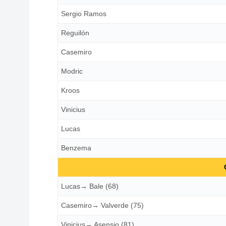
Sergio Ramos
Reguilón
Casemiro
守護神のパラドン
Modric
Kroos
Vinicius
Lucas
再びデンベレ→スアレス
Benzema
Lucas→ Bale (68)
Casemiro→ Valverde (75)
PKで勝負あり
Vinicius→ Asensio (81)