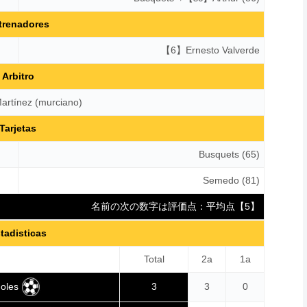
trenadores
【6】Ernesto Valverde
Arbitro
artínez (murciano)
Tarjetas
Busquets (65)
Semedo (81)
名前の次の数字は評価点：平均点【5】
tadisticas
Total
2a
1a
oles
3
3
0