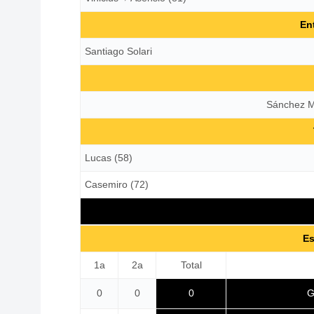
En
Santiago Solari
Sánchez M
Lucas (58)
Casemiro (72)
メシが美味い
Es
6年連続コパ決勝
1a
2a
Total
G
0
0
0