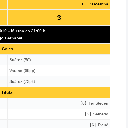
FC Barcelona
3
019 – Miercoles 21:00 h
go Bernabeu
：
Goles
Suárez (50)
Varane (69pp)
Suárez (73pk)
Titular
【8】Ter Stegen
【5】Semedo
【6】Piqué