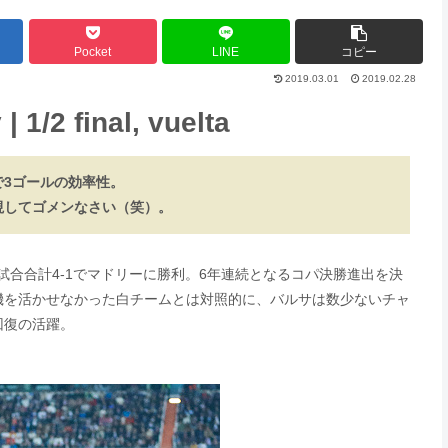
Pocket
LINE
コピー
2019.03.01
2019.02.28
| 1/2 final, vuelta
で3ゴールの効率性。
視してゴメンなさい（笑）。
2試合合計4-1でマドリーに勝利。6年連続となるコパ決勝進出を決
機を活かせなかった白チームとは対照的に、バルサは数少ないチャ
回復の活躍。