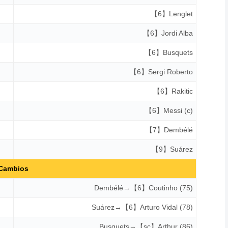
【6】Lenglet
【6】Jordi Alba
【6】Busquets
【6】Sergi Roberto
【6】Rakitic
【6】Messi (c)
【7】Dembélé
【9】Suárez
Cambios
Dembélé→【6】Coutinho (75)
Suárez→【6】Arturo Vidal (78)
Busquets→【sc】Arthur (86)