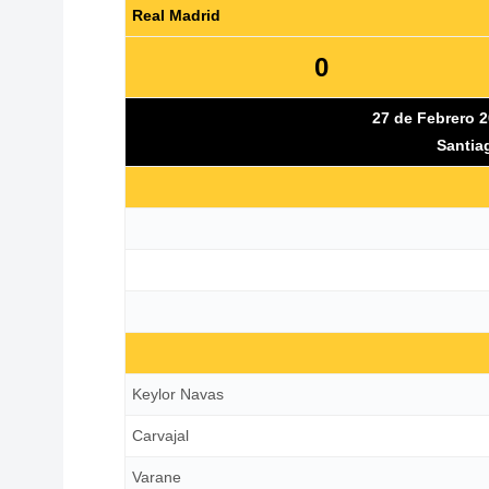
決まらないビニシウス
Real Madrid
0
27 de Febrero 2
Santia
シュート1本のみ
やられたと思った
Keylor Navas
Carvajal
最初の枠内シュートで先制
Varane