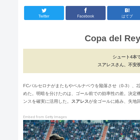
Twitter
Facebook
はてブ
Copa del Rey 
シュート4本
スアレスさん、不安
FCバルセロナがまたもやベルナベウを陥落させ（0-3）、
めた。明暗を分けたのは、ゴール前での効率性の差。決定
ンスを確実に活用した。
スアレス
が全ゴールに絡み、失地
Embed from Getty Images