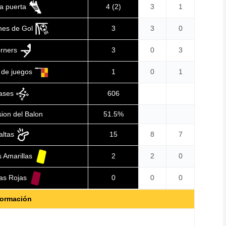
 a puerta
4 (2)
3
1
nes de Gol
3
3
0
rners
3
0
3
 de juegos
1
0
1
ases
606
ion del Balon
51.5%
altas
15
8
7
s Amarillas
2
2
0
tas Rojas
0
0
0
ormación