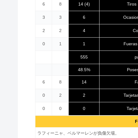
Tiros
6
8
14 (4)
Ocasio
3
3
6
Co
2
2
4
Fueras
0
1
1
この10年で10回目
p
555
48.5%
Poses
F
6
8
14
意思の問題
Tarjeta
0
2
2
Tarje
0
0
0
F
ラフィーニャ、ベルマーレンが負傷欠場。
キラー復活