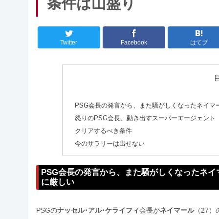
条件は山盛り
Twitter
Facebook
はてブ
PSG会長の発言から、また騒がしくなったネイマ
怒りのPSG会長、動き出すスーパーエージェント
クリアするべき条件
今のサラリーは出せない
PSG会長の発言から、また騒がしくなったネイ
に厳しい
PSGの
ナッセル･アル･ケライフィ
会長が
ネイマール
（27