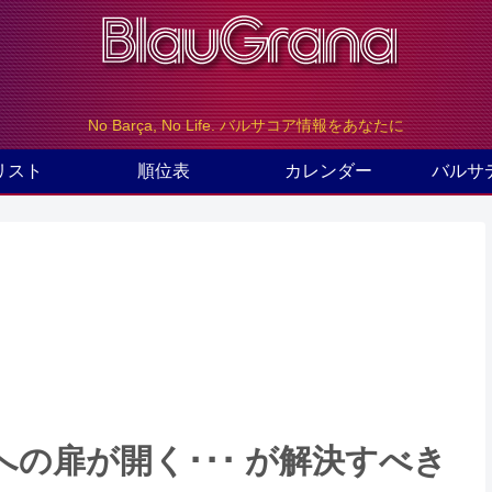
No Barça, No Life. バルサコア情報をあなたに
リスト
順位表
カレンダー
バルサ
の扉が開く･･･ が解決すべき