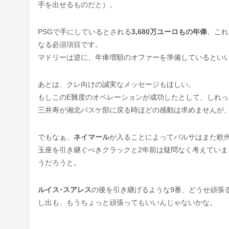
手を出せるものだと）。
PSGで手にしているとされる
3,680万ユーロもの年俸
、これ
なる必須項目です。
マドリーは逆に、年俸増額のオファーを準備しているとい
あとは、クレ向けの誠実なメッセージもほしい。
もしこのE難度のオペレーションが成功したとして、しれ
三井寿が湘北バスケ部に戻る時ほどの感動は求めませんが
でもなぁ、
ネイマール
が入ることによってバルサはまた欧
玉座を引き継ぐべきクラックと2年前は疑問なく考えてい
うだろうと。
ルイス･スアレス
の後を引き継げるような9番、どうせ頑張
し出も、もうちょっと頑張ってもいいんじゃないかな。