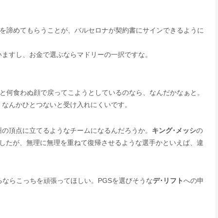
を諦めてもらうことが、バルセロナが契約書にサインできるように
いますし、お金で選ぶならマドリーの一択ですな。
っと何食わぬ顔で戻ってこようとしているのなら、なんだかなぁと。
、なんかひとつないと受け入れにくいです。
州の頂点に立てるようなチームになるんだろうか。
キング･メッシ
の
ましたが、無理に無理を重ねて復帰させるような選手かといえば、違
るならこっちを頑張ってほしい。PGSを選びそうな
デ･リフト
への申