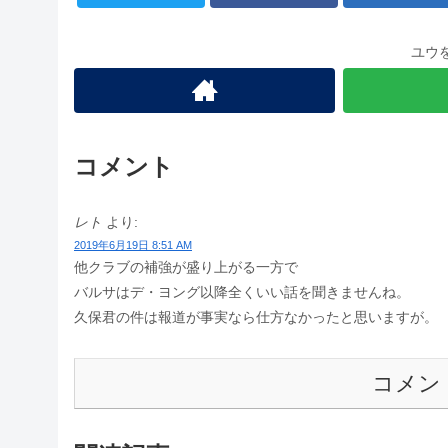
ユウ
コメント
レト
より:
2019年6月19日 8:51 AM
他クラブの補強が盛り上がる一方で
バルサはデ・ヨング以降全くいい話を聞きませんね。
久保君の件は報道が事実なら仕方なかったと思いますが。
コメン