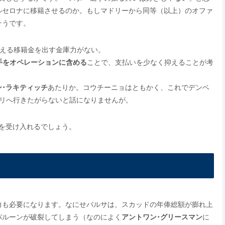
ルセロナに移籍させるのか。もしマドリーから同等（以上）のオファ
そうです。
超える移籍金を出す金庫力がない。
手をオペレーションに含める
ことで、支払いを少なく抑えることが考
ン･ラキティッチ
あたりか。コウチーニョはともかく、これでデンベ
パリへ行きたがらないと話になりませんが。
を受け入れるでしょう。
力も必要になります。なにせバルサは、スカッドの年俸総額が膨れ上
バルーンが破裂してしまう（なのによく
アントワン･グリースマン
に