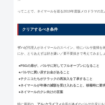
ってことで、ネイマールを巡る2019年度版メロドラマの主
クリアするべき条件
ザハビ
代理人がネイマールのスペイン、特にバルサ復帰を
にか、とりあえずは好き嫌い／要不要抜きで考えてみまし
●
PSGの扉が、バルサに対してフルオープンになること
●バルサに買い戻すお金があること
●
テクニコたちがクラックの再加入を了承すること
●
ネイマールが年俸の減額を受け入れること、移籍時に要
●
ネイマールのクレ向けの言葉
特に最初の、
アル･ケライフィ
会長が
ネイ
のバルサ出戻りを