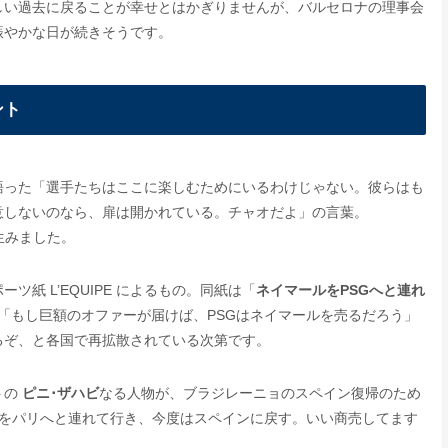
しい過去に戻ることが幸せとはかぎりませんが、バルセロナの理事会
賑やかな日が続きそうです。
ント
語った「選手たちはここに楽しむためにいるわけじゃない。彼らはも
意しないのなら、扉は開かれている。チャオだよ」の言葉。
生みました。
紙 L’EQUIPE によるもの。同紙は「
ネイマールをPSGへと連れ
「もし巨額のオファーが届けば、PSGはネイマールを売るだろう」
ているぞ、と各国で再拡散されている次第です。
トの
ピニ･ザハビ
なる人物が、ブラジレーニョのスペイン復帰のため
イをパリへと連れて行き、今度はスペインに戻す。いい商売してます