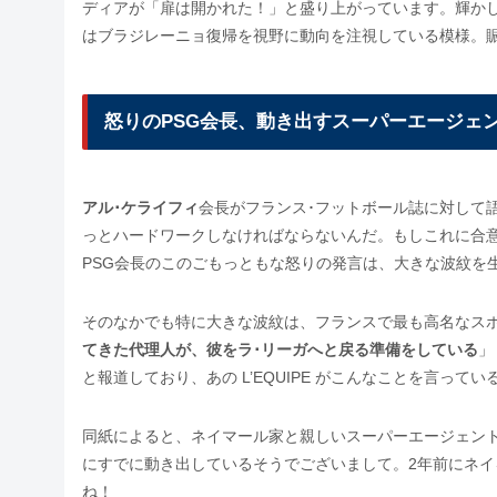
ディアが「扉は開かれた！」と盛り上がっています。輝か
はブラジレーニョ復帰を視野に動向を注視している模様。
怒りのPSG会長、動き出すスーパーエージェ
アル･ケライフィ
会長がフランス･フットボール誌に対して
っとハードワークしなければならないんだ。もしこれに合
PSG会長のこのごもっともな怒りの発言は、大きな波紋を
そのなかでも特に大きな波紋は、フランスで最も高名なスポーツ
てきた代理人が、彼をラ･リーガへと戻る準備をしている
」
と報道しており、あの L’EQUIPE がこんなことを言っ
同紙によると、ネイマール家と親しいスーパーエージェン
にすでに動き出しているそうでございまして。2年前にネ
ね！