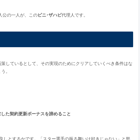
人公の一人が、この
ピニ･ザハビ
代理人です。
画策しているとして、その実現のためにクリアしていくべき条件はな
ょう。
求した契約更新ボーナスを諦めること
良しとするかです。「スター選手の振る舞いは好きじゃない」と怒