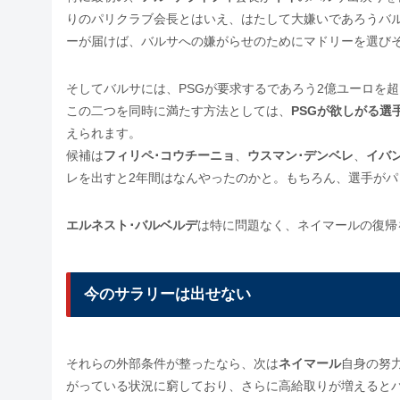
りのパリクラブ会長とはいえ、はたして大嫌いであろうバ
ーが届けば、バルサへの嫌がらせのためにマドリーを選び
そしてバルサには、PSGが要求するであろう2億ユーロを
この二つを同時に満たす方法としては、
PSGが欲しがる選
えられます。
候補は
フィリペ･コウチーニョ
、
ウスマン･デンベレ
、
イバ
レを出すと2年間はなんやったのかと。もちろん、選手が
エルネスト･バルベルデ
は特に問題なく、ネイマールの復帰
今のサラリーは出せない
それらの外部条件が整ったなら、次は
ネイマール
自身の努
がっている状況に窮しており、さらに高給取りが増えると