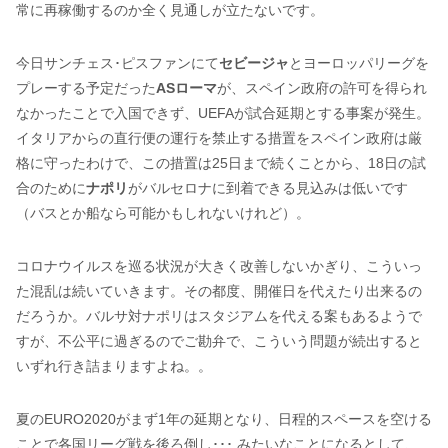
常に再稼働するのか全く見通しが立たないです。
今日サンチェス･ピスファンにて
セビージャ
とヨーロッパリーグを
プレーする予定だった
ASローマ
が、スペイン政府の許可を得られ
なかったことで入国できず、UEFAが試合延期とする事案が発生。
イタリアからの直行便の運行を禁止する措置をスペイン政府は厳
格に守ったわけで、この措置は25日まで続くことから、18日の試
合のために
ナポリ
がバルセロナに到着できる見込みは低いです
（バスとか船なら可能かもしれないけれど）。
コロナウイルスを巡る状況が大きく改善しないかぎり、こういっ
た混乱は続いていきます。その都度、開催日を代えたり出来るの
だろうか。バルサ対ナポリはスタジアムを代える案もあるようで
すが、不公平に過ぎるのでご勘弁で、こういう問題が続出すると
いずれ行き詰まりますよね。。
夏のEURO2020がまず1年の延期となり、日程的スペースを空ける
ことで各国リーグ戦を後ろ倒し･･･ みたいなことになるとして、