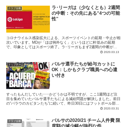
金を調達するそうで、カンプノウの命名権が使われるのはもちろんク
ラ･リーガは（少なくとも）2週間
ラブ初のことです。
クラブ全般
の中断：その先にある“4つの可能
性”
コロナウイルス感染拡大による、スポーツイベントの延期・中止が相
次いでいます。MDが「ほぼ例外なく」というほどに軒並みの延期
で、印象としてはスポーツ終了。ラ･リーガもまず2週間の中断が決
まりました。バルサ関連ニュースは少なく、一番目立っているのは復
2020.03.13
帰目前の
セルジ･ロベルト
が坊主頭になっていることでしょうか。
バルサ選手たちが給与カットに
トップチーム
OK：しかもクラブ職員への心遣
い付き
すったもんだしていた･･･かどうかは不明ですが、ここ1週間ほど注
目を集めていたバルサ選手たちによる減給問題が解決しました。前日
の“パラウのカピタンたち”に続いて、昨日30日にはフットボール部も
給与カットで合意。カピタンメッシが代表して声明を発表していま
2020.03.31
す。話題になっているのは、その声明文の中にクラブへの不満を織り
交ぜた点です。
バルサの2020/21 チーム人件費 限
クラブ全般
度額の減少幅が強烈な件