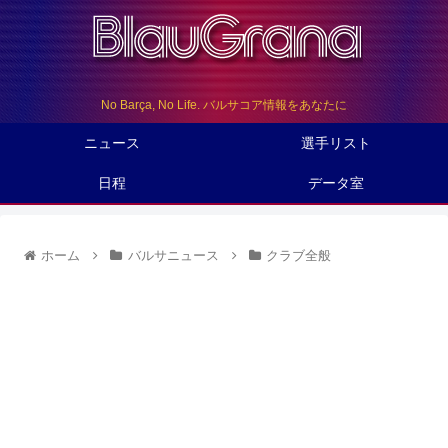
No Barça, No Life. バルサコア情報をあなたに
ニュース
選手リスト
日程
データ室
ホーム
バルサニュース
クラブ全般