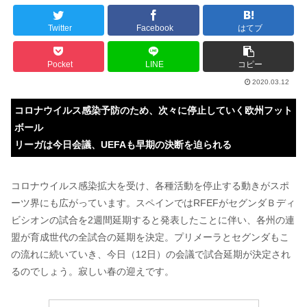
Twitter
Facebook
はてブ
Pocket
LINE
コピー
2020.03.12
コロナウイルス感染予防のため、次々に停止していく欧州フット
ボール
リーガは今日会議、UEFAも早期の決断を迫られる
コロナウイルス感染拡大を受け、各種活動を停止する動きがスポ
ーツ界にも広がっています。スペインではRFEFがセグンダＢディ
ビシオンの試合を2週間延期すると発表したことに伴い、各州の連
盟が育成世代の全試合の延期を決定。プリメーラとセグンダもこ
の流れに続いていき、今日（12日）の会議で試合延期が決定され
るのでしょう。寂しい春の迎えです。