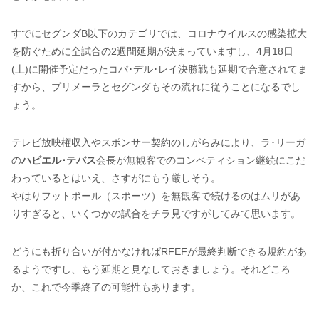
すでにセグンダB以下のカテゴリでは、コロナウイルスの感染拡大
を防ぐために全試合の2週間延期が決まっていますし、4月18日
(土)に開催予定だったコパ･デル･レイ決勝戦も延期で合意されてま
すから、プリメーラとセグンダもその流れに従うことになるでし
ょう。
テレビ放映権収入やスポンサー契約のしがらみにより、ラ･リーガ
の
ハビエル･テバス
会長が無観客でのコンペティション継続にこだ
わっているとはいえ、さすがにもう厳しそう。
やはりフットボール（スポーツ）を無観客で続けるのはムリがあ
りすぎると、いくつかの試合をチラ見ですがしてみて思います。
どうにも折り合いが付かなければRFEFが最終判断できる規約があ
るようですし、もう延期と見なしておきましょう。それどころ
か、これで今季終了の可能性もあります。