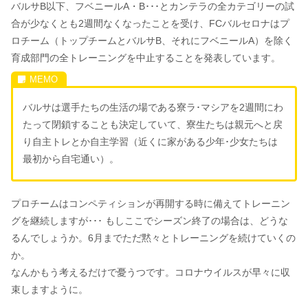
バルサB以下、フベニールA・B･･･とカンテラの全カテゴリーの試
合が少なくとも2週間なくなったことを受け、FCバルセロナはプ
ロチーム（トップチームとバルサB、それにフベニールA）を除く
育成部門の全トレーニングを中止することを発表しています。
バルサは選手たちの生活の場である寮ラ･マシアを2週間にわ
たって閉鎖することも決定していて、寮生たちは親元へと戻
り自主トレとか自主学習（近くに家がある少年･少女たちは
最初から自宅通い）。
プロチームはコンペティションが再開する時に備えてトレーニン
グを継続しますが･･･ もしここでシーズン終了の場合は、どうな
るんでしょうか。6月までただ黙々とトレーニングを続けていくの
か。
なんかもう考えるだけで憂うつです。コロナウイルスが早々に収
束しますように。