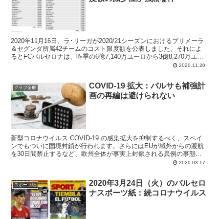
2020年11月16日、ラ･リーガが2020/21シーズンにおけるプリメーラ
＆セグンダ所属42チームのコスト限度額を公表しました。それによ
るとFCバルセロナは、昨季の6億7,140万ユーロから3億8,270万ユー
ロへと大幅減額。その差は約2億7,400万ユーロにも及び、43％の減
2020.11.20
少はプリメーラで最大です。
COVID-19 拡大：バルサも補強計
クラブ全般
画の再編は避けられない
新型コロナウイルス COVID-19 の感染拡大を抑制するべく、スペイ
ンでもついに国境封鎖が行われます。さらにはEUが域外からの渡航
を30日間禁止するなど、欧州全体が事実上封鎖される異例の事態に
（日本の対応はさぞ呑気に映ることでしょう）。こうなると経済的な
2020.03.17
ダメージは避けようもなく、フットボールクラブも予算の練り直しが
必須となります。
2020年3月24日（火）のバルセロ
スポーツ紙
ナスポーツ紙：続コロナウイルス