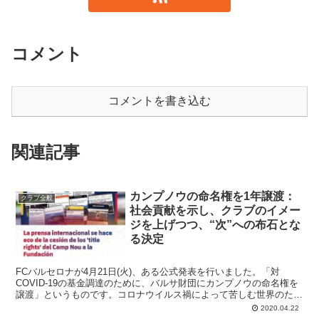
コメント
コメントを書き込む
関連記事
カンプノウの命名権を1年譲渡：
クラブ全般
社会貢献を示し、クラブのイメー
ジを上げつつ、“次”への布石とな
る決定
FCバルセロナが4月21日(火)、ある公式発表を行いました。「対
COVID-19の基金調達のために、バルサ財団にカンプノウの命名権を
譲渡」というものです。コロナウイルス禍によって苦しむ世界のため
に、「クラブ以上の存在」をモットーとしているバルサが出来ること
2020.04.22
を模索して理事会が決断。COVID-19研究プロジェクトなどへの投資