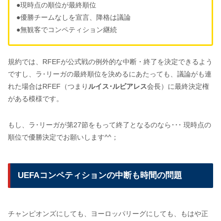
●現時点の順位が最終順位
●優勝チームなしを宣言、降格は議論
●無観客でコンペティション継続
規約では、RFEFが公式戦の例外的な中断・終了を決定できるよう
ですし、ラ･リーガの最終順位を決めるにあたっても、議論がも連
れた場合はRFEF（つまり
ルイス･ルビアレス
会長）に最終決定権
がある模様です。
もし、ラ･リーガが第27節をもって終了となるのなら･･･ 現時点の
順位で優勝決定でお願いします^^；
UEFAコンペティションの中断も時間の問題
チャンピオンズにしても、ヨーロッパリーグにしても、もはや正