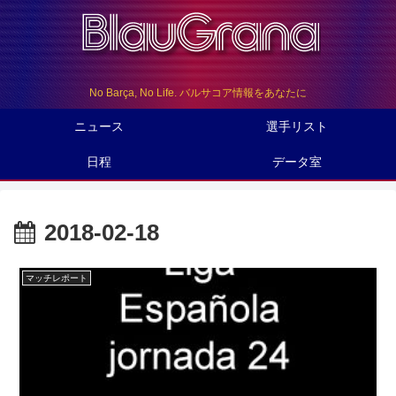
No Barça, No Life. バルサコア情報をあなたに
ニュース
選手リスト
日程
データ室
2018-02-18
マッチレポート