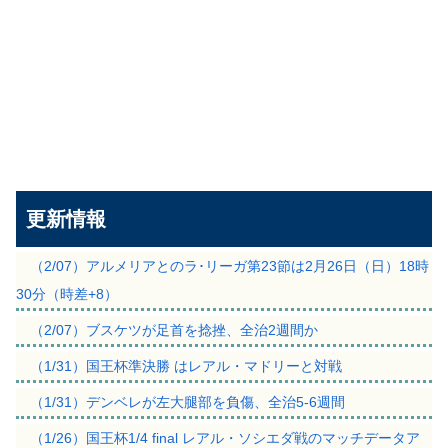
更新情報
（2/07）アルメリアとのラ･リーガ第23節は2月26日（日）18時
30分（時差+8）
（2/07）ブスケツが足首を捻挫、全治2週間か
（1/31）国王杯準決勝 はレアル・マドリーと対戦
（1/31）デンベレが左大腿部を負傷、全治5-6週間
（1/26）国王杯1/4 final レアル・ソシエダ戦のマッチデータア