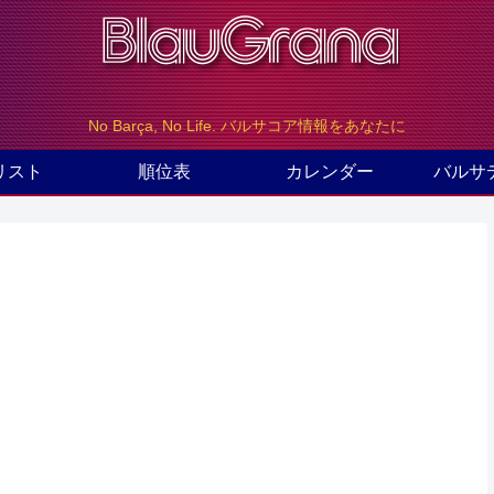
No Barça, No Life. バルサコア情報をあなたに
リスト
順位表
カレンダー
バルサ