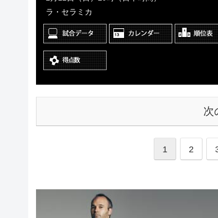
ラ・セラミカ
次
1
2