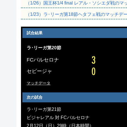
（1/26）国王杯1/4 final レアル・ソシエダ戦
（1/23）ラ･リーガ第18節ヘタフェ戦のマッチデ
試合結果
ラ･リーガ第20節
FCバルセロナ
セビージャ
マッチデータ
次の試合
ラ･リーガ第21節
ビジャレアル 対 FCバルセロナ
2月12日（日）29時（日本時間）