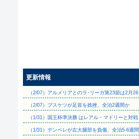
更新情報
（2/07）アルメリアとのラ･リーガ第23節は2月2
（2/07）ブスケツが足首を捻挫、全治2週間か
（1/31）国王杯準決勝 はレアル・マドリーと対戦
（1/31）デンベレが左大腿部を負傷、全治5-6週