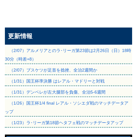
更新情報
（2/07）アルメリアとのラ･リーガ第23節は2月26日（日）18時
30分（時差+8）
（2/07）ブスケツが足首を捻挫、全治2週間か
（1/31）国王杯準決勝 はレアル・マドリーと対戦
（1/31）デンベレが左大腿部を負傷、全治5-6週間
（1/26）国王杯1/4 final レアル・ソシエダ戦のマッチデータア
ップ
（1/23）ラ･リーガ第18節ヘタフェ戦のマッチデータアップ