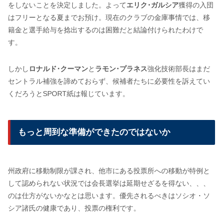
をしないことを決定しました。よって
エリク･ガルシア
獲得の入団
はフリーとなる夏までお預け。現在のクラブの金庫事情では、移
籍金と選手給与を捻出するのは困難だと結論付けられたわけで
す。
しかし
ロナルド･クーマン
と
ラモン･プラネス
強化技術部長はまだ
セントラル補強を諦めておらず、候補者たちに必要性を訴えてい
くだろうとSPORT紙は報じています。
もっと周到な準備ができたのではないか
州政府に移動制限が課され、他市にある投票所への移動が特例と
して認められない状況では会長選挙は延期せざるを得ない、、、
のは仕方がないかなとは思います。優先されるべきはソシオ・ソ
シア諸氏の健康であり、投票の権利です。