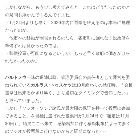
しかしながら、もう少し考えてみると、これはどうだったのかと
の疑問も浮かんでくるんですよね。
・1月24日よりも早く、2020年内に選挙を終えるのは本当に無理
だったのか。
・他市への移動が制限されるのなら、各市町に漏れなく投票所を
準備すれば良かったのでは。
・郵便投票が可能になるというが、もっと早く政府に働きかけら
れなかったのか。
バルトメウ
一味の退陣以降、管理委員会の責任者として運営を委
ねられている
カルラス･トゥスケツ
は10月終わりの就任時、「会長
選挙は出来るかぎり早く、より適切なタイミングで告知したい」
と述べていました。
しかし「ソシオ・ソシア諸氏が最大限の保証を持って投票に参加
できること」を目標に選ばれた投票日が1月24日で（確定は11月
30日）、結局ここへ来て、感染増加に伴う移動制限によって多く
のソシオが投票所に行けないからと延期になった･･･