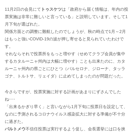
11月2日の会見にて
トゥスケツ
は「政府から届く情報は、年内の投
票実施は非常に難しいと言っている」と説明しています。そして1
月下旬が選ばれた。
関係方面との調整に難航したのでしょうが、秋の時点で1月～2月
はもっと強いCOVID-19の波が押し寄せると見られていたわけで
す。
それならそれで投票所をもっと増やす（せめてクラブ会員が集中
するカタルーニャ州内は大幅に増やす）ことも出来たのに、カタ
ルーニャ州内の県ごとにひとつ（バルセロナ、ジローナ、タッラ
ゴナ、トルトサ、リェイダ）に止めてしまったのが問題だった。
今さらですが、投票実施に対する計画があまりにずさんでした
ね･･･
「出来るかぎり早く」と言いながら1月下旬に投票日を設定して、
なのに予測されるコロナウイルス感染拡大に対する準備が不十分
に過ぎた。
バルトメウ
不信任投票は実行するよう促し、会長選挙には口を挟