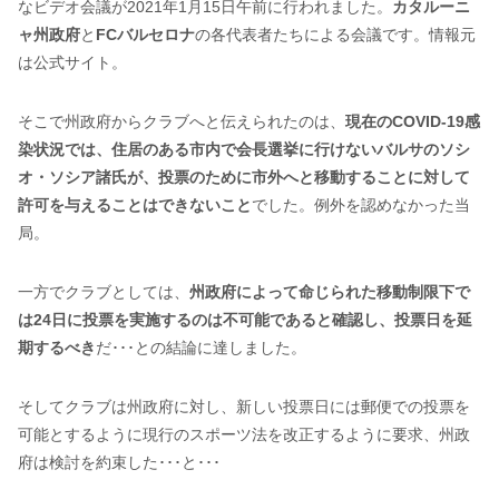
なビデオ会議が2021年1月15日午前に行われました。
カタルーニ
ャ州政府
と
FCバルセロナ
の各代表者たちによる会議です。情報元
は公式サイト。
そこで州政府からクラブへと伝えられたのは、
現在のCOVID-19感
染状況では、住居のある市内で会長選挙に行けないバルサのソシ
オ・ソシア諸氏が、投票のために市外へと移動することに対して
許可を与えることはできないこと
でした。例外を認めなかった当
局。
一方でクラブとしては、
州政府によって命じられた移動制限下で
は24日に投票を実施するのは不可能であると確認し、投票日を延
期するべき
だ･･･との結論に達しました。
そしてクラブは州政府に対し、新しい投票日には郵便での投票を
可能とするように現行のスポーツ法を改正するように要求、州政
府は検討を約束した･･･と･･･