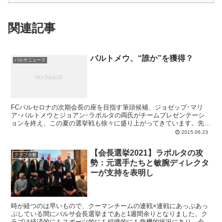
関連記事
バルトメウ、“誰か”を獲得？
バルサニュース
FCバルセロナの次期会長の座を目指す筆頭候補、ジョゼップ･マリ
ア･バルトメウとジョアン･ラポルタの両氏がチームプレゼンテーシ
ョンを終え、この夏の選挙戦も徐々に盛り上がってきています。先週
末にもうひとりのプレ候補であるジョルディ･マホ絡みでセルヒオ･
2015.06.23
ラモス爆弾がぶすぶすと煙をあげ、こちらではなくマドリー方面で爆
発したことに続き、現段階での大きな話題はラポルタ陣営のスポーツ
【会長選挙2021】ラポルタの攻
ディレクターとしてエリック･アビダルが迎え入れられるというニュ
クラブ全般
勢：元選手たちと敏腕ディレクタ
ース。対してバルトメウ陣営に関しては、こちらは公表されたもので
はありませんが、“ある選手”の所属するクラブの会長との移籍交渉で
ーが支持を表明し
合意した、とのウワサが流れています。
時が経つのは早いもので、クーマンチームの連戦×連戦にあっぷあっ
ぷしている間にバルサ会長選挙まであと1週間余りとなりました。ク
ラブは経済的にもスポーツ的にも組織的にも危機的状況にあり、今回