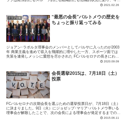
の選挙が命運を握っていると言っても過言ではない。これからの1週
2021.02.26
間はタイトル争いへの生き残りを賭けたセビージャとの連戦があり、
その次には選挙もあり、とバルサ周辺から目が離せません。
“最悪の会長”バルトメウの歴史を
クラブ全般
ちょっと振り返ってみる
ジョアン･ラポルタ理事会のメンバーとしてバルサに入ったのが2003
年 商業主義を進めて収入を飛躍的に増やした一方、スポーツ面では
失策を連発しメッシに愛想を尽かされた FCバルセロナの長きにわた
る歴史の中で、最悪の会長として名を残しそうな...
2020.09.09
会長選挙2015は、7月18日（土）
バルサニュース
投票
FCバルセロナの次期会長を選ぶための選挙投票日が、7月18日（土）
に決まりました。9日（火）にジョゼップ･マリア･バルトメウ率いる
理事会が解散したことで、次の会長による理事会が発足するまでの期
間、代理でクラブを預かる運営委員会（コミシオン･ヘストラ）が始
2015.06.11
動。明けて10日（水）にはその長を務めるラモン･アデイ氏が記者会
見を開き、選挙に関するあれこれを説明しました。