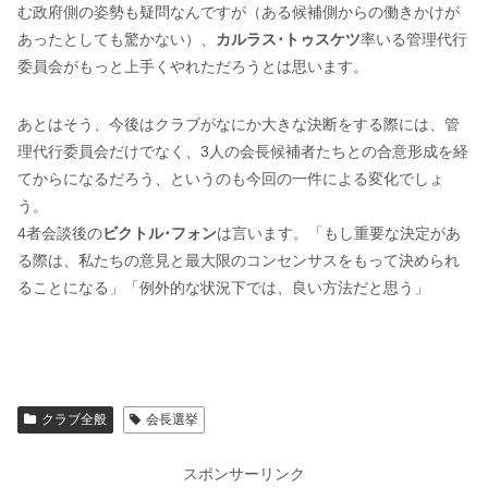
む政府側の姿勢も疑問なんですが（ある候補側からの働きかけが
あったとしても驚かない）、
カルラス･トゥスケツ
率いる管理代行
委員会がもっと上手くやれただろうとは思います。
あとはそう、今後はクラブがなにか大きな決断をする際には、管
理代行委員会だけでなく、3人の会長候補者たちとの合意形成を経
てからになるだろう、というのも今回の一件による変化でしょ
う。
4者会談後の
ビクトル･フォン
は言います。「もし重要な決定があ
る際は、私たちの意見と最大限のコンセンサスをもって決められ
ることになる」「例外的な状況下では、良い方法だと思う」
クラブ全般
会長選挙
スポンサーリンク