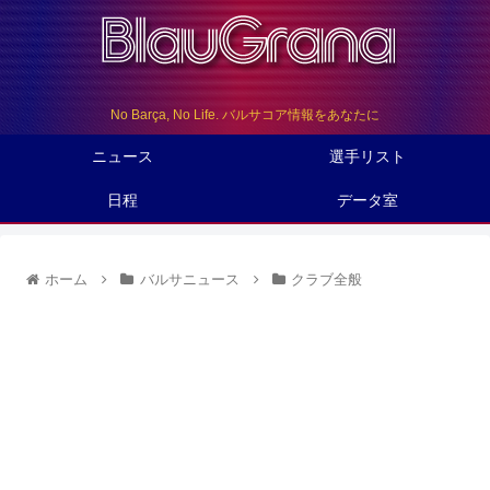
No Barça, No Life. バルサコア情報をあなたに
ニュース
選手リスト
日程
データ室
ホーム
バルサニュース
クラブ全般