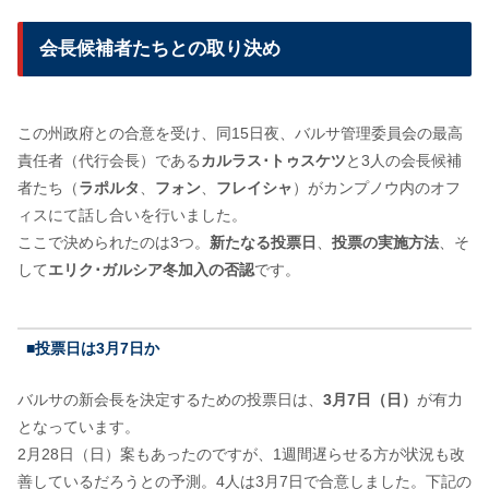
会長候補者たちとの取り決め
この州政府との合意を受け、同15日夜、バルサ管理委員会の最高
責任者（代行会長）である
カルラス･トゥスケツ
と3人の会長候補
者たち（
ラポルタ
、
フォン
、
フレイシャ
）がカンプノウ内のオフ
ィスにて話し合いを行いました。
ここで決められたのは3つ。
新たなる投票日
、
投票の実施方法
、そ
して
エリク･ガルシア冬加入の否認
です。
■投票日は3月7日か
バルサの新会長を決定するための投票日は、
3月7日（日）
が有力
となっています。
2月28日（日）案もあったのですが、1週間遅らせる方が状況も改
善しているだろうとの予測。4人は3月7日で合意しました。下記の