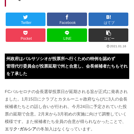
Twitter
Facebook
はてブ
Pocket
LINE
コピー
2021.01.16
州政府はバルサソシオが投票所へ行くための特例を認めず
管理代行委員会が投票延期で州と合意し、会長候補者たちもそれ
を了承した
FCバルセロナの会長選挙投票日が延期される旨が正式に発表され
ました。1月15日にクラブとカタルーニャ政府ならびに3人の会長
候補者たちとの話し合いが行われ、今月24日に予定されていた投
票の延期で合意。2月末から3月初めの実施に向けて調整していく
模様です。また候補者たち全員の合意が得られなかったことで、
エリク･ガルシア
の冬加入はなくなっています。