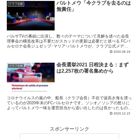
バルトメウ「今クラブを去るのは
クラブ全般
無責任」
バルサTVの番組に出演し、数々のテーマについて見解を述べた会長
理事会の構造改革は不要だがスカッドの更新は必要だと述べる FCバ
ルセロナ会長ジュゼップ･マリア･バルトメウが、クラブ公式メディ
ア バルサTVの番組に出演し、クライシスに陥っ...
2020.08.19
会長選挙2021 日程決まる：まず
クラブ全般
は2,257枚の署名集めから
コロナウイルスの嵐の中、船長（クラブ会長）不在で波高き海を漂っ
ているのが2020年末のFCバルセロナです。ソシオ／ソシアの怒りに
よってバルトメウ一味を運営担当から追い出したのは良かったもの
の、シーズン途中に最高責任者がいなくなるデメリットも大きく。会
2020.12.15
長がいたからといってチームの現状が改善するわけでもないですが、
良きリーダーの到来が今は待ち望まれます。
スポンサーリンク