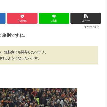
Pocket
LINE
コピー
2022.03.18
て格別ですね。
め、逆転弾にも関与したぺドリ。
切れるようになったバルサ。