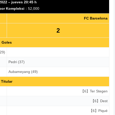
2022 – jueves 20:45 h
Spor Kompleksi
：52,000
FC Barcelona
2
Goles
29)
Pedri (37)
Aubameyang (49)
Titular
【6】Ter Stegen
【6】Dest
【6】Piqué