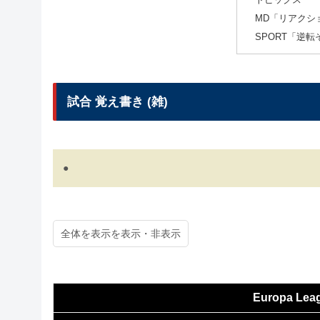
トピックス
MD「リアクシ
SPORT「逆転
試合 覚え書き (雑)
●
全体を表示
Europa Leagu