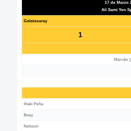
17 de Marzo 
Ali Sami Yen 
Galatasaray
1
Marcão (
Iñaki Peña
Boey
Nelsson