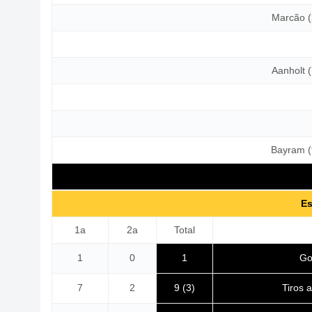
Marcão (
Aanholt 
Bayram (
Es
1a
2a
Total
Go
1
0
1
Tiros 
7
2
9 (3)