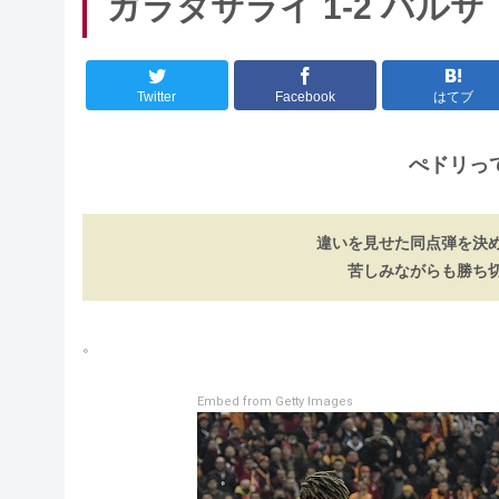
ガラタサライ 1-2 バルサ
Twitter
Facebook
はてブ
ぺドリっ
違いを見せた同点弾を決
苦しみながらも勝ち
。
Embed from Getty Images