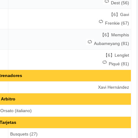
Dest (56)
【6】Gavi
Frenkie (67)
【6】Memphis
Aubameyang (81)
【6】Lenglet
Piqué (81)
trenadores
Xavi Hernández
Arbitro
Orsato (italiano)
Tarjetas
Busquets (27)