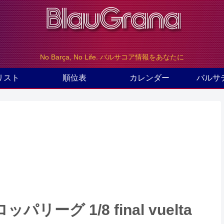
No Barça, No Life. バルサコア情報をあなたに
リスト
順位表
カレンダー
バルサ
グ 1/8 final vuelta