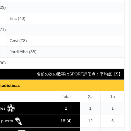
29)
Eric (40)
(71)
Gavi (78)
Jordi Alba (88)
90)
名前の次の数字はSPORT評価点：平均点【5】
tadisticas
Total
2a
1a
les
2
1
1
a puerta
18 (4)
12
6