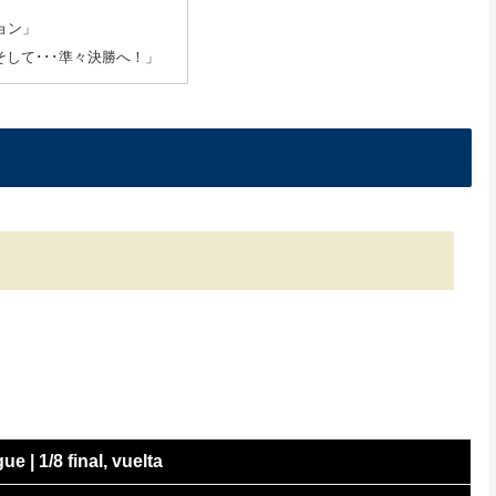
ョン」
そして･･･準々決勝へ！」
e | 1/8 final, vuelta