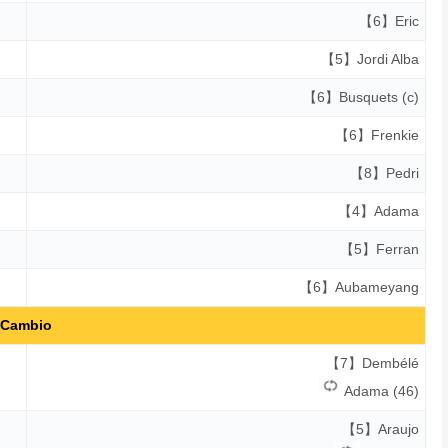
【6】Eric
【5】Jordi Alba
【6】Busquets (c)
【6】Frenkie
【8】Pedri
【4】Adama
【5】Ferran
【6】Aubameyang
Cambio
【7】Dembélé
Adama (46)
【5】Araujo