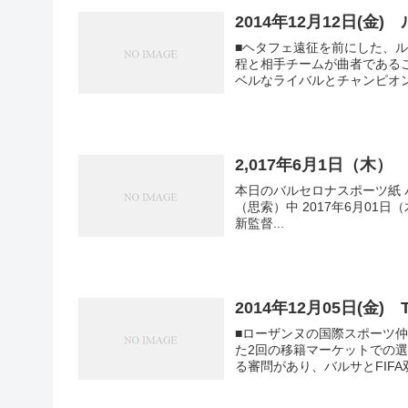
2014年12月12日(
■ヘタフェ遠征を前にした、ル
程と相手チームが曲者である
ベルなライバルとチャンピオン
2,017年6月1日（木）
本日のバルセロナスポーツ紙 
（思索）中 2017年6月01日（木) MD「野心的バルベルデ」 ■バルセロナへと来るにあたって、
新監督...
2014年12月05日(金)
■ローザンヌの国際スポーツ仲
た2回の移籍マーケットでの選
る審問があり、バルサとFIFA