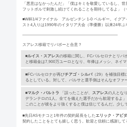
「悪意はなかったんだ」「僕はキミを敬愛しているし、世
フットボルで刺激し続けてくれることを期待してるよ」（
■W杯1/4ファイナル アルゼンチン 1-0 ベルギー。
スト4入りは1990年のイタリア大会（準優勝）以来24年
————————————————————————
スアレス移籍でリバポーと合意？
■
ルイス・スアレス
の移籍に関し、FCバルセロナとリバ
と移籍金は7,900万ユーロとなり、年俸はメッシ、ネイ
■FCバルセロナが再び
チアゴ・シルバ
（29）を補強目標に挙
るとしている。対して、バルサと選手側はそんなオファーはな
■
マルク・バルトラ
「誤ったことが、
スアレス
の人とな
デランテロの1人。全てを備えた選手だから歓迎するよ」
このことが彼をより強くすると僕は信じてるんだ。少しでも
■先日ASモナコと1年件の契約延長をした
エリック・アビ
契約したことをとても嬉しく思う。歓迎と信頼に感謝してるよ」 [