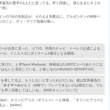
界最高の選手の1人だと思ってる。早く回復し、僕らをまたキミの
一部）
イグアインの7分の先制点が、そのまま決勝点に。アルゼンチンのW杯ベ
ぶりのこと。ディ・マリア負傷が痛い。
ポーが合意に至った、とTV3。同局のチャビ・トーレス記者による
マール、イニエスタに次ぐチーム4番目となる模様。
げた、と伊Sport Mediaset。移籍金は5,000万ユーロあたりにな
いと否定している、と報じるのがMUNDO DEPORTIVO。
りを表してるよ。もうしないと言ったわけだしね。彼は世界最高の
「
ネイマール
がもう（W杯で）プレーできないのは残念だね。でも
早く回復してほしいね」 [NIKEキャンパスにて]
ダル
が、オリンピアコス（ギリシャ）へと移籍。「オリンピアコスと
twitter]