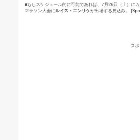
■もしスケジュール的に可能であれば、7月26日（土）にカステル
マラソン大会に
ルイス・エンリケ
が出場する見込み。 [Spor
スポ