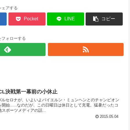
シェアする
Pocket
LINE
コピー
をフォローする
) CL決戦第一幕前の小休止
Cバルセロナが、いよいよバイエルン・ミュンヘンとのチャンピオン
開始......なのだが、この日曜日は休日として充電。猛暑だったコ
スポーツメディアの話...
2015.05.04