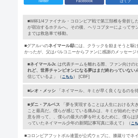
Twitter
Facebook
はてブ
■W杯1/4ファイナル・コロンビア戦で第三頚椎を骨折し
が宿泊するホテルへ。その後、ヘリコプターによってサ
までは救急車で移動。
■グアルハの
ネイマール邸
には、クラックを励まそうと駆け
かったが、父はバルコニーからファンに感謝のメッセージ
■
ネイマールJr.
は代表チームを離れる際、ファン向けの
れど、世界チャンピオンになる夢はまだ終わっていない
信じているよ」（
） [CBF]
こちら
■
レオ・メッシ
「ネイマール、キミが早く良くなるのを待ってる
■
ダニ・アルベス
「夢を実現することは人生における大
こと最高だ。僕らが感じている痛みは、キミが始めたそ
意を持って、、僕らの最大の夢を叶えるために、僕らは決勝で
っていたネイマール少年の新聞記事写真に添えて）（
こ
■コロンビアフットボル連盟が公式ウェブに、膝蹴りでネ