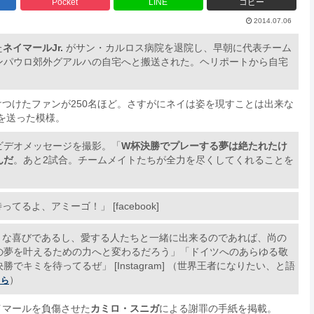
Pocket
LINE
コピー
2014.07.06
た
ネイマールJr.
がサン・カルロス病院を退院し、早朝に代表チーム
ンパウロ郊外グアルハの自宅へと搬送された。ヘリポートから自宅
つけたファンが250名ほど。さすがにネイは姿を現すことは出来な
を送った模様。
ビデオメッセージを撮影。「
W杯決勝でプレーする夢は絶たれたけ
んだ
。あと2試合。チームメイトたちが全力を尽くしてくれることを
よ、アミーゴ！」 [facebook]
きな喜びであるし、愛する人たちと一緒に出来るのであれば、尚の
の夢を叶えるための力へと変わるだろう」「ドイツへのあらゆる敬
キミを待ってるぜ」 [Instagram] （世界王者になりたい、と語
）
ちら
イマールを負傷させた
カミロ・スニガ
による謝罪の手紙を掲載。