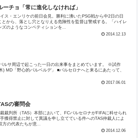
金) ルーチョ「常に進化しなければ」
イス・エンリケの前日会見。勝利に沸いたPSG戦から中2日の日
ことから、落とし穴となりえる危険性を監督は警戒する。「ハイレ
ズのようなコンペティションを...
2014.12.13
バルサ周辺で起こった一日の出来事をまとめています。 ※試作
2017.06.01
 TASの審問会
裁裁判所（TAS）本部において、FCバルセロナがFIFAに科せられ
手獲得禁止に対して異議を申し立てている件へのTAS仲裁人によ
双方の代表たちが意...
2014.12.06