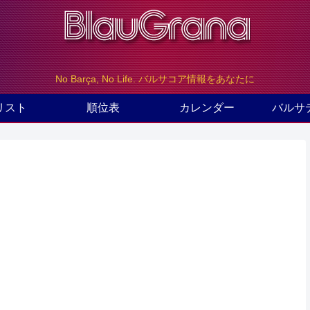
No Barça, No Life. バルサコア情報をあなたに
リスト
順位表
カレンダー
バルサ