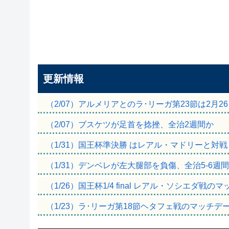
更新情報
（2/07）アルメリアとのラ･リーガ第23節は2月2
（2/07）ブスケツが足首を捻挫、全治2週間か
（1/31）国王杯準決勝 はレアル・マドリーと対戦
（1/31）デンベレが左大腿部を負傷、全治5-6週
（1/26）国王杯1/4 final レアル・ソシエダ戦
（1/23）ラ･リーガ第18節ヘタフェ戦のマッチデ