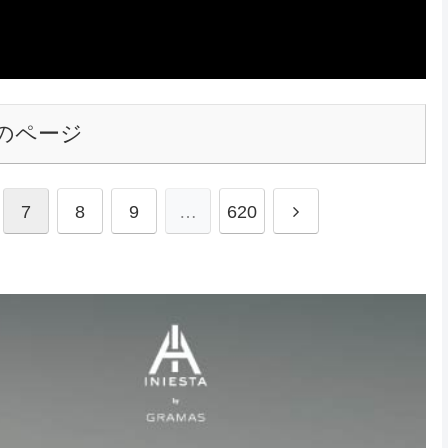
のページ
7
8
9
…
620