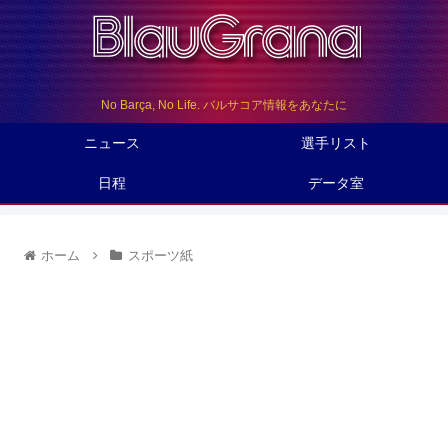
No Barça, No Life. バルサコア情報をあなたに
ニュース
選手リスト
日程
データ室
ホーム
スポーツ紙