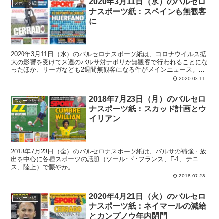
2020年3月11日（水）のバルセロ
スポーツ紙
ナスポーツ紙：スペインも無観客
に
2020年3月11日（水）のバルセロナスポーツ紙は、コロナウイルス拡
大の影響を受けて来週のバルサ対ナポリが無観客で行われることにな
ったほか、リーガなども2週間無観客になる件がメインニュース。バ
ルトメウ会長による選挙の前倒しはない宣言も大きく。
2020.03.11
2018年7月23日（月）のバルセロ
スポーツ紙
ナスポーツ紙：スカッド計画とウ
イリアン
2018年7月23日（金）のバルセロナスポーツ紙は、バルサの補強・放
出を中心に各種スポーツの話題（ツール･ド･フランス、F-1、テニ
ス、陸上）で賑やか。
2018.07.23
2020年4月21日（火）のバルセロ
スポーツ紙
ナスポーツ紙：ネイマールの減給
とカンプノウ年内閉門