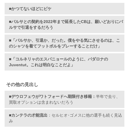
■かつてないほどにピケ
■バルサとの契約を2022年まで延長したCBは、願いどおりにバ
ルサで引退をするだろう
■「バルサか、引退か、だった。僕をやる気にさせるのは、こ
のシャツを着てフットボルをプレーすることだけ」
■「コルネリャのエスパニョールのように、バダロナの
Juventut。これは明白なことだよ」
その他の見出し
■デウロフェウがワトフォードへ期限付き移籍：
半年で去り、
買取オプションは含まれないだろう
■
カンテラの才能流出
：セルヒオ･ゴメスに他の選手も続く見込
み