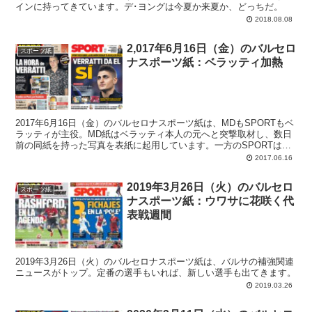
インに持ってきています。デ･ヨングは今夏か来夏か、どっちだ。
2018.08.08
2,017年6月16日（金）のバルセロ
スポーツ紙
ナスポーツ紙：ベラッティ加熱
2017年6月16日（金）のバルセロナスポーツ紙は、MDもSPORTもベ
ラッティが主役。MD紙はベラッティ本人の元へと突撃取材し、数日
前の同紙を持った写真を表紙に起用しています。一方のSPORTは選
手側とバルサの代表がイビサ島で秘密会議を行ったとスクープ。
2017.06.16
2019年3月26日（火）のバルセロ
スポーツ紙
ナスポーツ紙：ウワサに花咲く代
表戦週間
2019年3月26日（火）のバルセロナスポーツ紙は、バルサの補強関連
ニュースがトップ。定番の選手もいれば、新しい選手も出てきます。
2019.03.26