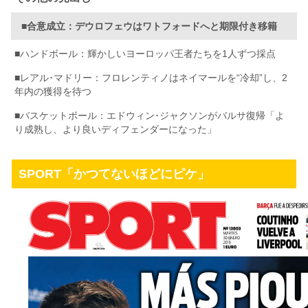
■合意成立：デウロフェウはワトフォードへと期限付き移籍
■
ハンドボール：輝かしいヨーロッパ王者たちを1人ずつ採点
■レアル･マドリー：フロレンティノはネイマールを“冷却”し、2
年内の獲得を待つ
■バスケットボール：エドウィン･ジャクソンがバルサ復帰「よ
り成熟し、より良いディフェンダーになった」
SPORT「かつてないほどにピケ」