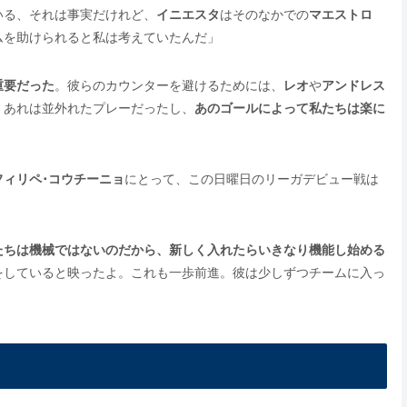
いる、それは事実だけれど、
イニエスタ
はそのなかでの
マエストロ
ムを助けられると私は考えていたんだ」
重要だった
。彼らのカウンターを避けるためには、
レオ
や
アンドレス
。あれは並外れたプレーだったし、
あのゴールによって私たちは楽に
フィリペ･コウチーニョ
にとって、この日曜日のリーガデビュー戦は
たちは機械ではないのだから、新しく入れたらいきなり機能し始める
をしていると映ったよ。これも一歩前進。彼は少しずつチームに入っ