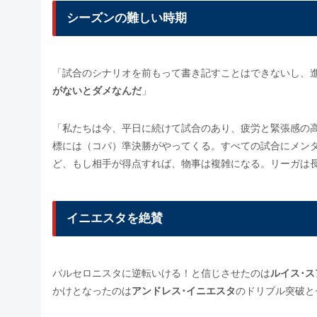
シーズンの難しい時期
「試合のシナリオを前もって書き記すことはできないし、
がないとダメなんだ
」
「私たちは今、平日に続けて試合のあり、疲労と緊張感の
標には（コパ）準決勝がやってくる。すべての試合にメン
ど、もし相手が得点すれば、物事は複雑になる。リーガは
イニエスタを絶賛
バルセロニスタに逆転いける！と信じさせたのは
ルイス･ス
かけとなったのは
アンドレス･イニエスタ
のドリブル突破と