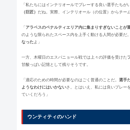
「私たちにはインテリオールでプレーする良い選手たちが
（巨匠）
だね。実際、インテリオール（の位置）からチー
「
アラベスのペナルティエリア内に集まりすぎないことが
のような限られたスペース内を上手く動ける人間が必要だ
なった
よ」
一方、木曜日のエスパニョール戦では上々の評価を受けた
甘酸っぱい記憶として残りそうです。
「適応のための時間が必要なのはごく普通のことだ。
選手
ようなわけにはいかない
さ。とはいえ、私には良いプレー
ていくだろう」
ウンティティのハンド