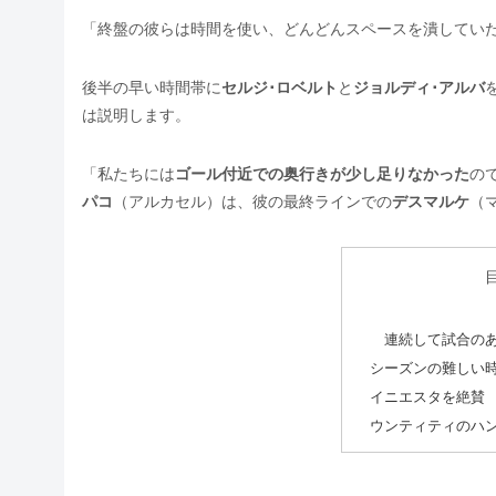
「終盤の彼らは時間を使い、どんどんスペースを潰してい
後半の早い時間帯に
セルジ･ロベルト
と
ジョルディ･アルバ
は説明します。
「私たちには
ゴール付近での奥行きが少し足りなかった
の
パコ
（アルカセル）は、彼の最終ラインでの
デスマルケ
（
連続して試合の
シーズンの難しい
イニエスタを絶賛
ウンティティのハ