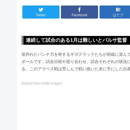
Twitter
Facebook
はてブ
連続して試合のある1月は難しいとバルサ監督
並外れたパンチ力を有するギガクラックたちが前線に並ん
ボールです。試合日程や巡り合わせ、試合それぞれの状況
る。このアラベス戦は苦しんで戦い抜いた末に手にした白
Embed from Getty Images