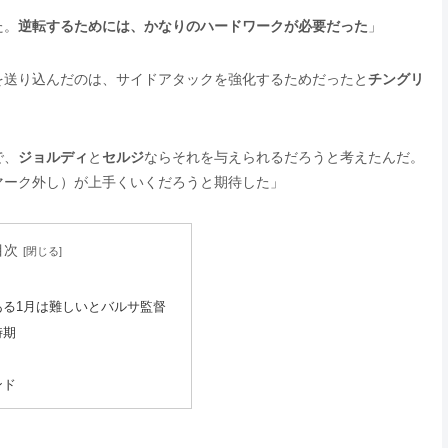
た。
逆転するためには、かなりのハードワークが必要だった
」
を送り込んだのは、サイドアタックを強化するためだったと
チングリ
で、
ジョルディ
と
セルジ
ならそれを与えられるだろうと考えたんだ。
マーク外し）が上手くいくだろうと期待した」
目次
ある1月は難しいとバルサ監督
時期
ンド