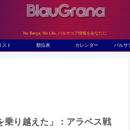
No Barça, No Life. バルサコア情報をあなたに
リスト
順位表
カレンダー
バルサ
を乗り越えた」：アラベス戦