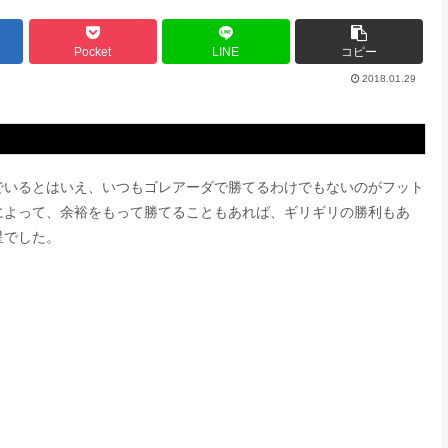
Pocket
LINE
コピー
2018.01.29
でいるとはいえ、いつもゴレアーダで勝てるわけでもないのがフット
によって、余裕をもって勝てることもあれば、ギリギリの勝利もあ
星でした。