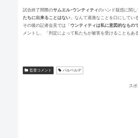
試合終了間際の
サムエル･ウンティティ
のハンド疑惑に関して
たちに出来ることはない
」なんて過激なことを口にしてい
その後の記者会見では「
ウンティティは私に意図的なもの
メントし、「判定によって私たちが被害を受けることもあ
監督コメント
バルベルデ
スポ