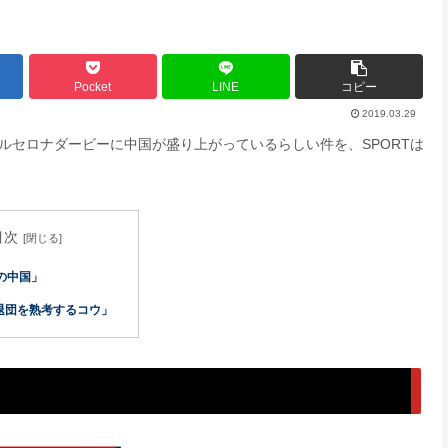
Pocket
LINE
コピー
2019.03.29
バルセロナダービーに中国が盛り上がっているらしい件を、SPORTは
目次
の中国」
「退団を熟考するコウ」