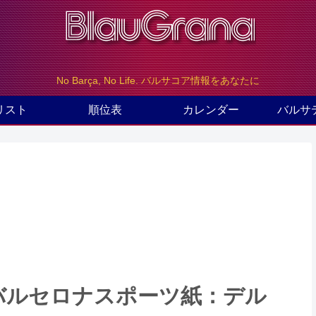
No Barça, No Life. バルサコア情報をあなたに
リスト
順位表
カレンダー
バルサ
のバルセロナスポーツ紙：デル