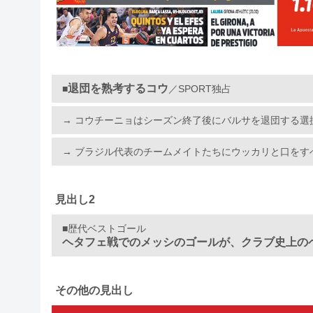
退団を熟考するコウ
■
／SPORT独占
→ コウチーニョはシーズン終了後にバルサを退団する選
→ ブラジル代表のチームメイトたちにウッカリと口をす
見出し2
■歴代ベストゴール
ヘタフェ戦でのメッシのゴールが、クラブ史上の
その他の見出し