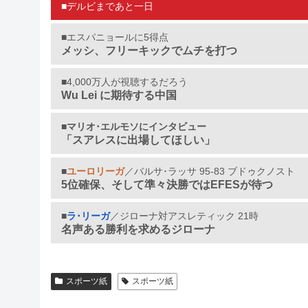
■デルビまであと一日
■エスパニョールに5得点
メッシ、フリーキックでムチを打つ
■4,000万人が視聴するだろう
Wu Lei に期待する中国
■
マリオ･エルモソにインタビュー
「スアレスに出場してほしい」
■
ユーロリーガ
／バルサ･ラッサ 95-83 ブドゥクノスト
5位確保、そして準々決勝ではEFESが待つ
■
ラ･リーガ
／ジローナ対アスレティック 21時
名声ある勝利を求めるジローナ
スポーツ紙
スポーツ紙