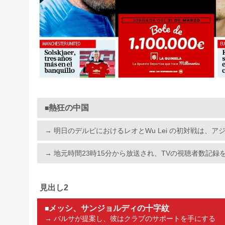
熱狂の中国
■
→ 明日のデルビにおけるレオとWu Lei の初対戦は、
→ 地元時間23時15分から放送され、TVの視聴者数記録
見出し2
メッシ、サンジョルディの十字紋
■
→ バルサが提案し、彼はクラブのサポートを手にする