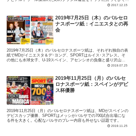
ます。
2017.12.15
2019年7月25日（木）のバルセロ
スポーツ紙
ナスポーツ紙：イニエスタとの再
会
2019年7月25日（木）のバルセロナスポーツ紙は、それぞれ独自の表
紙でMDがイニエスタ＆デ･ヨング、SPORTはルイス･スアレス。そ
の他にも水球女子、U-19スペイン、アセンシオの負傷と盛り沢山で
す。
2019.07.25
2019年11月25日（月）のバルセ
スポーツ紙
ロナスポーツ紙：スペインがデビ
ス杯優勝
2019年11月25日（月）のバルセロナスポーツ紙は、MDがスペインの
デビスカップ優勝、SPORTはメッシがバルサでの700試合出場にな
る件を大きく。心配なバルサのプレー内容も外せない話題です。
2019.11.25