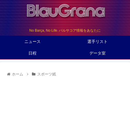
No Barça, No Life. バルサコア情報をあなたに
ニュース
選手リスト
日程
データ室
ホーム
スポーツ紙