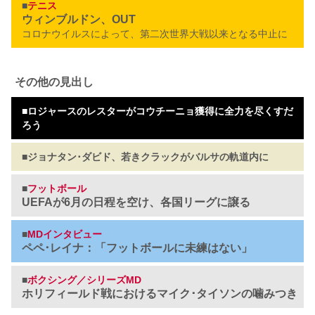
■
テニス
ウィンブルドン、OUT
コロナウイルスによって、第二次世界大戦以来となる中止に
その他の見出し
■
ロジャースのレスターがコウチーニョ獲得に全力を尽くすだ
ろう
■
ジョナタン･ダビド、若きクラックがバルサの軌道内に
■
フットボール
UEFAが6月の日程を空け、各国リーグに譲る
■
MDインタビュー
ペペ･レイナ：「フットボールに未練はない」
■
ボクシング／シリーズMD
ホリフィールド戦におけるマイク･タイソンの噛みつき