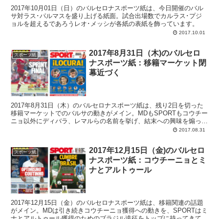
2017年10月01日（日）のバルセロナスポーツ紙は、今日開催のバル
サ対ラス･パルマスを盛り上げる紙面。試合出場数でカルラス･プジ
ョルを超えるであろうレオ･メッシが各紙の表紙を飾っています。
2017.10.01
2017年8月31日（木)のバルセロ
スポーツ紙
ナスポーツ紙：移籍マーケット閉
幕近づく
2017年8月31日（木）のバルセロナスポーツ紙は、残り2日を切った
移籍マーケットでのバルサの動きがメイン。MDもSPORTもコウチー
ニョ以外にディバラ、レマルらの名前を挙げ、結末への興味を煽って
います。カギになりそうなのは...
2017.08.31
2017年12月15日（金)のバルセロ
スポーツ紙
ナスポーツ紙：コウチーニョとミ
ナとアルトゥール
2017年12月15日（金）のバルセロナスポーツ紙は、移籍関連の話題
がメイン。MDは引き続きコウチーニョ獲得への動きを、SPORTはミ
ナとアルトゥール獲得のためのブラジル遠征をトップに持ってきてい