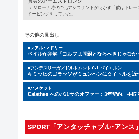
真実のアームストロング
→ ジローナ時代の元アシスタントが明かす「彼はトレ
ドーピングをしていた」
その他の見出し
■
レアル･マドリー
ベイルが弁解「ゴルフは問題となるべきじゃなか
■
ブンデスリーガ／ドルトムント 0-1 バイエルン
キミッヒのゴラッソがミュンヘンにタイトルを近
■
バスケット
Calathes へのバルサのオファー：3年契約、手取
SPORT「アンタッチャブル･アンス