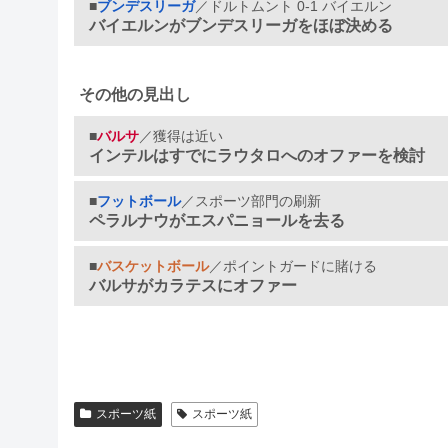
■
ブンデスリーガ
／ドルトムント 0-1 バイエルン
バイエルンがブンデスリーガをほぼ決める
その他の見出し
■
バルサ
／獲得は近い
インテルはすでにラウタロへのオファーを検討
■
フットボール
／スポーツ部門の刷新
ペラルナウがエスパニョールを去る
■
バスケットボール
／ポイントガードに賭ける
バルサがカラテスにオファー
スポーツ紙
スポーツ紙