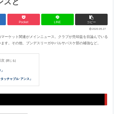
ンスと
Pocket
LINE
コピー
2020.05.27
サのマーケット関連がメインニュース。クラブが売却益を目論んでいる
います。その他、ブンデスリーガやバルサバスケ部の補強など。
目次
り」
ンタッチャブル･アンス」