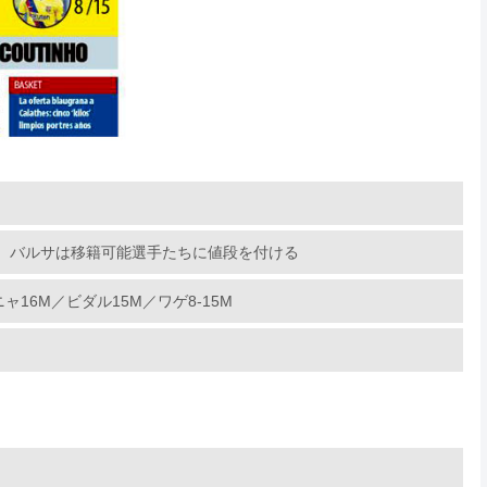
、バルサは移籍可能選手たちに値段を付ける
16M／ビダル15M／ワゲ8-15M