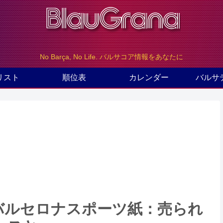
No Barça, No Life. バルサコア情報をあなたに
リスト
順位表
カレンダー
バルサ
）のバルセロナスポーツ紙：売られ