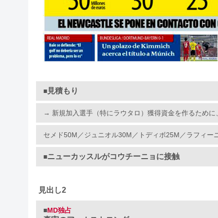
見積もり
■
→ 新規加入選手（特にラウタロ）獲得資金を作るために
セメド50M／ジュニオル30M／トディボ25M／ラフィーニャ
ニューカッスルがコウチーニョに接触
■
見出し2
■
MD独占