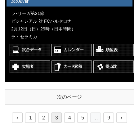
次の試合
ラ･リーガ第21節
ビジャレアル 対 FCバルセロナ
2月12日（日）29時（日本時間）
ラ・セラミカ
次のページ
1
2
3
4
5
…
9