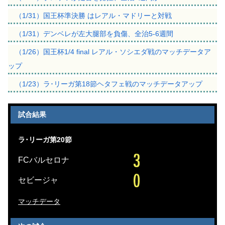
（1/31）国王杯準決勝 はレアル・マドリーと対戦
（1/31）デンベレが左大腿部を負傷、全治5-6週間
（1/26）国王杯1/4 final レアル・ソシエダ戦のマッチデータア
ップ
（1/23）ラ･リーガ第18節ヘタフェ戦のマッチデータアップ
試合結果
ラ･リーガ第20節
FCバルセロナ
セビージャ
マッチデータ