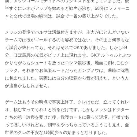
前、メッシコールでティトへのリクエストを出していました。後
半すぐにレオがアップを始めると歓声が沸き、58分にラフィーニ
ャと交代で出場の瞬間は、試合で一番の盛り上がりでした。
メッシの登場でバルサは活気付きますが、主力がほとんどいない
チームでは彼がゴールするのも容易ではない。そのまま何事もな
く試合が終わっても、それはそれでOKでありました。しかし84
分、ほぼ最悪の光景がピッチ上に現れます。GKアルトゥルとぶつ
かりながらもシュートを放ったコンマ数秒後、地面に倒れこむク
ラック。それまでお気楽ムードだったカンプノウは、瞬時に沈黙
に包まれました。実際には自分の聴覚から音が消えた、という方
が適当かもしれません。
ゲームはもうその時点で事実上終了。クレはただ、立ってくれレ
オ、頼む立ってくれ！と祈るだけです。しかしメッシはドクター
たちの第一診察を受けた後、救護カートに乗って退場。打撲であ
ってほしいけれども、靭帯をやっちゃっているようにも見え、全
世界のクレの不安な1時間少々の始まりとなりました。