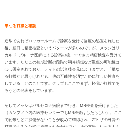
単なる打撲と確認
通常であればロッカールームで診察を受けて当座の処置を施した
後、翌日に精密検査というパターンが多いのですが、メッシはリ
カルド･プルーナ医師による診察の後、すぐさま精密検査を受けて
います。ただこの初期診断の段階で靭帯損傷など重傷の可能性は
ほぼ否定されており、ティトの試合後会見によりますと、「単な
る打撲だと思うけれども、他の可能性を消すために詳しい検査を
している」とのことです。クラブもここでまず、怪我が打撲であ
ろうとの発表をしています。
そしてメッシはバルセロナ病院まで行き、MR検査を受けました
（カンプノウ内の医療センターでもMR検査はしたらしい）。ここ
で靭帯などに損傷がないことが改めて確認され、左ヒザの外骨の
打撲であると公式に発表されたわけです。その直後、レオ本人も