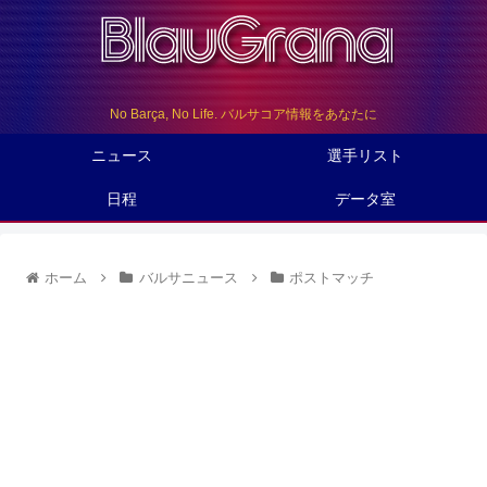
No Barça, No Life. バルサコア情報をあなたに
ニュース
選手リスト
日程
データ室
ホーム
バルサニュース
ポストマッチ