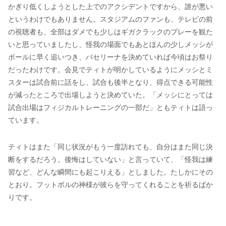
かぎり低くしようとした上でのアクシデントですから、誰が悪い
というわけでもありません。スタジアムのファンも、テレビの前
の視聴者も、全部はダメでも少しはギガクラックのプレーを観た
いと思っていましたし、怪我の場面でもあとほんの少しメッシが
ボールに早く追いつき、バセリーナを決めていれば今頃はお祭り
だったわけです。会見でティトが明かしているようにメッシとミ
スターは試合前に話をし、試合も後半となり、得点できる可能性
が減ったところで出場しようと決めていた。「メッシにとっては
試合出場はフィジカルトレーニングの一部だ」ともティトは語っ
ています。
ティトはまた「同じ状況がもう一度訪れても、自分はまた同じ決
断をするだろう。後悔はしていない」と言っていて、「怪我は練
習など、どんな瞬間にも起こりえる」としました。たしかにその
とおり。フットボルの神様が彼らを守ってくれることを祈るばか
りです。