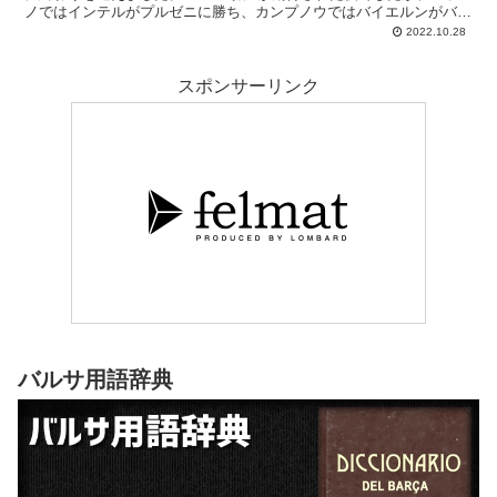
ノではインテルがプルゼニに勝ち、カンプノウではバイエルンがバル
サを撃沈。誇りと意地を見せての敗退には遠く、残念なイメージだけ
2022.10.28
が再拡散された落胆の夜となりました。希望のプロジェクトは最初の
挫折を経験した。ここからの反発力が試されるチャビチームです。
スポンサーリンク
バルサ用語辞典