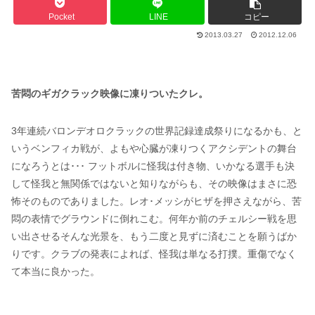
Pocket
LINE
コピー
2013.03.27
2012.12.06
苦悶のギガクラック映像に凍りついたクレ。
3年連続バロンデオロクラックの世界記録達成祭りになるかも、と
いうベンフィカ戦が、よもや心臓が凍りつくアクシデントの舞台
になろうとは･･･ フットボルに怪我は付き物、いかなる選手も決
して怪我と無関係ではないと知りながらも、その映像はまさに恐
怖そのものでありました。レオ･メッシがヒザを押さえながら、苦
悶の表情でグラウンドに倒れこむ。何年か前のチェルシー戦を思
い出させるそんな光景を、もう二度と見ずに済むことを願うばか
りです。クラブの発表によれば、怪我は単なる打撲。重傷でなく
て本当に良かった。