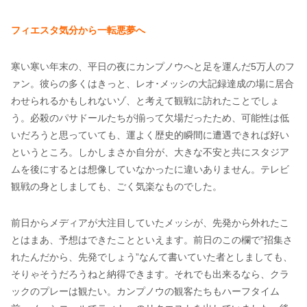
フィエスタ気分から一転悪夢へ
寒い寒い年末の、平日の夜にカンプノウへと足を運んだ5万人のフ
ァン。彼らの多くはきっと、レオ･メッシの大記録達成の場に居合
わせられるかもしれないゾ、と考えて観戦に訪れたことでしょ
う。必殺のパサドールたちが揃って欠場だったため、可能性は低
いだろうと思っていても、運よく歴史的瞬間に遭遇できれば好い
というところ。しかしまさか自分が、大きな不安と共にスタジア
ムを後にするとは想像していなかったに違いありません。テレビ
観戦の身としましても、ごく気楽なものでした。
前日からメディアが大注目していたメッシが、先発から外れたこ
とはまあ、予想はできたことといえます。前日のこの欄で”招集さ
れたんだから、先発でしょう”なんて書いていた者としましても、
そりゃそうだろうねと納得できます。それでも出来るなら、クラ
ックのプレーは観たい。カンプノウの観客たちもハーフタイム