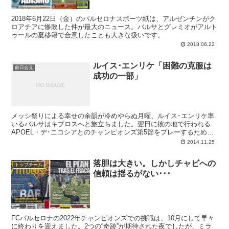
2018年6月22日（金）のバルセロナスポーツ紙は、アルゼンチンがク
ロアチアに惨敗した件が最大のニュース。バルサとグレミオがアルト
ゥールの夏移籍で合意したことも大きな扱いです。
2018.06.22
ルイス･エンリケ「困難の克服は
前日会見
成功の一部」
メッシ祭りによる幸せの余韻が冷めやらぬ月曜、ルイス･エンリケ率
いるバルサはキプロスへと旅立ちました。翌日に彼の地で行われる
APOEL・デ･ニコシアとのチャンピオンズ第5節をプレーするためで
す。現在、F組ではPSGがバルサを1ポイント上回っての首位ですの
2014.11.25
で、バルサが逆転で首位となるためにはこのAPOEL戦にきっちりと
勝って、最終節のカンプノウ直接対決を迎えなければなりません。
落胆は大きい。しかしチャビへの
APOELはここまで4戦勝利なしの最下位（勝点1）ですが、地元では
トップチーム
信頼は揺るがない･･･
アヤックス（1-1）にもPSG（0-1）にも1失点しかしていないのが特
徴。カンプノウでもバルサの僅差の勝利（1-0）でしたし、難しい試
合になりそうです。
FCバルセロナの2022年チャンピオンズでの挑戦は、10月にして早々
に終わりを迎えました。2つの“奇跡”が期待された夜でしたが、ミラ