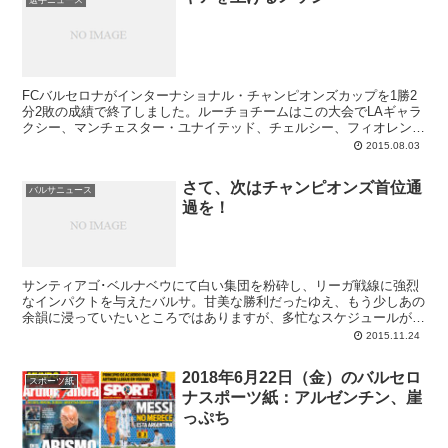
FCバルセロナがインターナショナル・チャンピオンズカップを1勝2
分2敗の成績で終了しました。ルーチョチームはこの大会でLAギャラ
クシー、マンチェスター・ユナイテッド、チェルシー、フィオレンテ
ィーナと対戦し、勝てたのは最初のアメリカチーム戦のみ。続く3試
2015.08.03
合はいずれも早い時間帯に先制を許しており、守備の改善があと1週
間少しに迫った欧州スーパーカップ（対セビージャ）に向けての第一
さて、次はチャンピオンズ首位通
の修正課題となっています。攻撃陣ではルイス・スアレスが気を吐い
バルサニュース
過を！
ている一方で、シュート精度があと少し足りない場面もしばしば。こ
ちらはメッシとネイマールの加入待ちです。
サンティアゴ･ベルナベウにて白い集団を粉砕し、リーガ戦線に強烈
なインパクトを与えたバルサ。甘美な勝利だったゆえ、もう少しあの
余韻に浸っていたいところではありますが、多忙なスケジュールがそ
れを許してもくれません。ルーチョチームの次なる目標は、チャンピ
2015.11.24
オンズのグループステージ首位を確定させること。この火曜夜のロー
マ戦でも勝点3を奪い、良い流れをさらに確実にしていくことにあり
2018年6月22日（金）のバルセロ
ます。そのためにはここで気を緩めてはいけない。勝って兜の緒を締
スポーツ紙
ナスポーツ紙：アルゼンチン、崖
めよ、とのメッセージを前日会見のルイス･エンリケは発していま
す。
っぷち