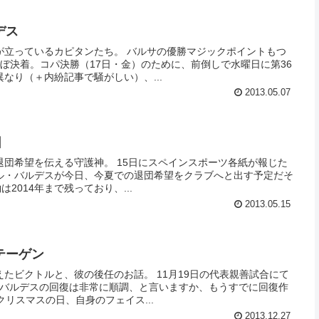
デス
が立っているカピタンたち。 バルサの優勝マジックポイントもつ
ぼ決着。コパ決勝（17日・金）のために、前倒しで水曜日に第36
なり（＋内紛記事で騒がしい）、...
2013.05.07
団
団希望を伝える守護神。 15日にスペインスポーツ各紙が報じた
ル・バルデスが今日、今夏での退団希望をクラブへと出す予定だそ
は2014年まで残っており、...
2013.05.15
テーゲン
たビクトルと、彼の後任のお話。 11月19日の代表親善試合にて
･バルデスの回復は非常に順調、と言いますか、もうすでに回復作
クリスマスの日、自身のフェイス...
2013.12.27