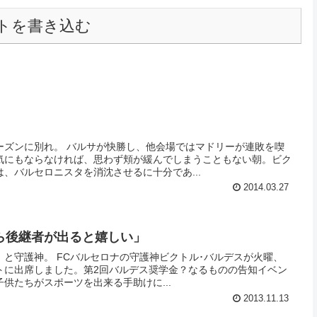
トを書き込む
ーズンに別れ。 バルサが快勝し、他会場ではマドリーが連敗を喫
気にもならなければ、思わず頬が緩んでしまうこともない朝。ビク
、バルセロニスタを消沈させるに十分であ...
2014.03.27
ら後継者が出ると嬉しい」
と守護神。 FCバルセロナの守護神ビクトル･バルデスが火曜、
トに出席しました。第2回バルデス奨学金？なるものの告知イベン
供たちがスポーツを出来る手助けに...
2013.11.13