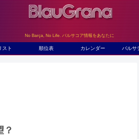
No Barça, No Life. バルサコア情報をあなたに
リスト
順位表
カレンダー
バルサ
望？