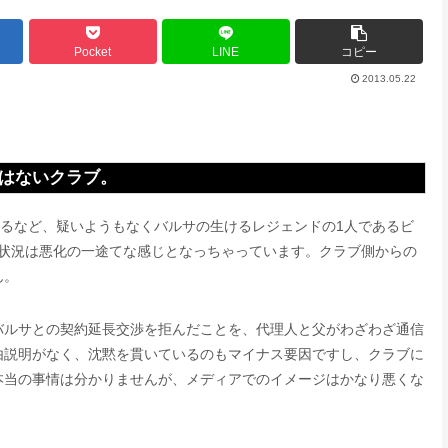
Pocket
LINE
コピー
2013.05.22
はないクラブ。
するなど、疑いようもなくバルサの生けるレジェンドの1人であるビ
く状況は悪化の一途てな感じとなっちゃっています。クラブ側からの
ん。
バルサとの契約延長交渉を拒んだことを、代理人と父がわざわざ通信
由説明がなく、沈黙を貫いているのもマイナス要因ですし、クラブに
本当の事情は分かりませんが、メディアでのイメージはかなり悪くな