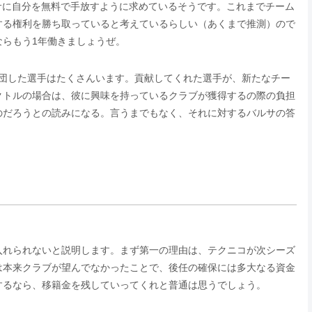
ルサに自分を無料で手放すように求めているそうです。これまでチーム
する権利を勝ち取っていると考えているらしい（あくまで推測）ので
らもう1年働きましょうぜ。
退団した選手はたくさんいます。貢献してくれた選手が、新たなチー
クトルの場合は、彼に興味を持っているクラブが獲得するの際の負担
のだろうとの読みになる。言うまでもなく、それに対するバルサの答
き入れられないと説明します。まず第一の理由は、テクニコが次シーズ
は本来クラブが望んでなかったことで、後任の確保には多大なる資金
するなら、移籍金を残していってくれと普通は思うでしょう。