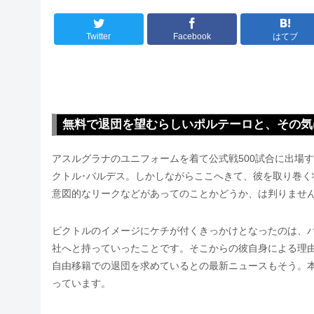
Twitter
Facebook
はてブ
無料で退団を望むらしいポルテーロと、その気
アスルグラナのユニフォームを着て公式戦500試合に出場
クトル･バルデス。しかしながらここへきて、彼を取り巻
意図的なリークなどがあってのことかどうか、は判りませ
ビクトルのイメージにケチが付くきっかけとなったのは、
社へと持っていったことです。そこからの彼自身による理
自由移籍での退団を求めているとの最新ニュースもそう。
っています。