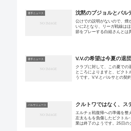
沈黙のプジョルとバル
選手ニュース
公けでの説明がないので、煙
いに2となり、リーガ戦線はほ
節をプレーする白組さんとは異
V.V.の希望は今夏の退
選手ニュース
クラブに対して、この夏での退
ところによりますと、ビクト
うです。V.V.とバルサとの契約
クルトワではなく、ス
バルサニュース
エルチェ戦復帰への準備を整え
左太ももを負傷したビクトル
業は終了のようです。25日の