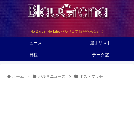
No Barça, No Life. バルサコア情報をあなたに
ニュース
選手リスト
日程
データ室
ホーム
バルサニュース
ポストマッチ