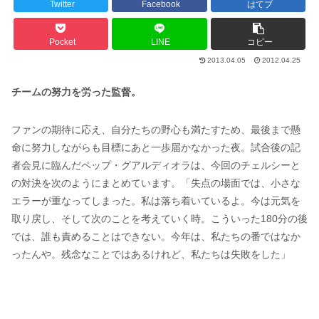
Twitter
Facebook
はてブ
Pocket
LINE
コピー
2013.04.05
2012.04.25
チームの努力を労った監督。
ファンの期待に応え、自分たちの野心も満たすため、最後まで懸
命に努力しながらも目標にあと一歩届かなかった夜。試合後の記
者会見に臨んだペップ・グアルディオラは、今回のチェルシーと
の対決を次のようにまとめています。「失点の場面では、小さな
エラーが重なってしまった。私は落ち着いているよ。今は元気を
取り戻し、そして次のことを考えていく時。こういった180分の後
では、誰も責めることはできない。今年は、私たちの番ではなか
ったんや。残念なことではあるけれど、私たちは失敗をした」