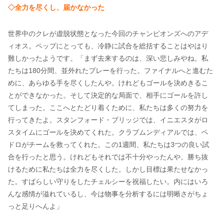
◇全力を尽くし、届かなかった
世界中のクレが虚脱状態となった今回のチャンピオンズへのアデ
ィオス。ペップにとっても、冷静に試合を総括することはやはり
難しかったようです。「まず去来するのは、深い悲しみやね。私
たちは180分間、並外れたプレーを行った。ファイナルへと進むた
めに、あらゆる手を尽くしたんや。けれどもゴールを決めきるこ
とができなかった。そして決定的な局面で、相手にゴールを許し
てしまった。ここへとたどり着くために、私たちは多くの努力を
行ってきたよ。スタンフォード・ブリッジでは、イニエスタがロ
スタイムにゴールを決めてくれた。クラブムンディアルでは、ペ
ドロがチームを救ってくれた。この1週間、私たちは3つの良い試
合を行ったと思う。けれどもそれでは不十分やったんや。勝ち抜
けるために私たちは全力を尽くした。しかし目標は果たせなかっ
た。すばらしい守りをしたチェルシーを祝福したい。内にはいろ
んな感情が溢れているし、今は物事を分析するには明晰さがちょ
っと足りへんよ」