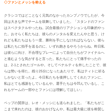
◇ファンとメッシを称える
クラシコではどことなく元気のなかったカンプノウでしたが、今
回は大きな声でチームを鼓舞していました。「スタンドのファン
はスペクタクルやったね。試合最後のリアクションも印象的やっ
た。おそらく私たちは、彼らのメンタルを変えたんやと思う。け
れども私たちはもう一度、勝利を手にしなければならない。彼ら
は私たちに拍手を送るのに、いずれ飽きるやろうからね。昨日私
は彼らに向け、不合理なプレーによって自分たちがファイナルへ
と進むような気がすると言った。私たちにとって痛手やったの
は、2-1とされたゴールや。そしてペナルティを外したことで、彼
らは勢いを得た。残り25分になったあたりで、私はティトに祈る
しかないと言ったよ。今日私たちを後押ししてくれたファンに、
私はとても感謝をしているんや。選手たちは今凹んでいるし、こ
れもゲームの一部やとファンには理解してほしい」
ペップの賛辞は、レオ・メッシにも送られました。「私たちがこ
こまで来れたのは、彼のおかげなんや。私は最大級に彼を称賛し