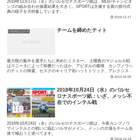
2019年12月17日（火）のバルセロナスポーツ紙は、MDがチャンピオ
ンズの組み合わせ抽選結果を大きく。SPORTは主催する賞の授与式
典の様子を大特集しています。
2019.12.17
チームを締めたティト
バルサニュース
最大限の集中を選手たちに求めたミスター。 土曜夜のマジョルカ戦
はマニータによって快勝だったほか、アビダルの復帰、カンプノウへ
のティトの帰還、セスクのキャリア初ハットトリック、アレクシスの
ドブレッテ、バルトラの先発復帰、ジョナタンに出番...
2013.04.08
2018年10月24日（水）のバルセ
スポーツ紙
ロナスポーツ紙：いざ、メッシ不
在でのインテル戦
2018年10月24日（水）のバルセロナスポーツ紙は、今夜カンプノウ
でインテルとの戦いに臨むバルサがメイン。メッシの欠場をチーム全
体で補おうと述べてます。
2018.10.24