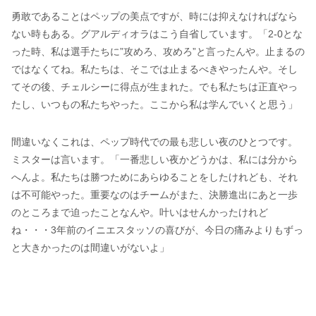
勇敢であることはペップの美点ですが、時には抑えなければなら
ない時もある。グアルディオラはこう自省しています。「2-0とな
った時、私は選手たちに”攻めろ、攻めろ”と言ったんや。止まるの
ではなくてね。私たちは、そこでは止まるべきやったんや。そし
てその後、チェルシーに得点が生まれた。でも私たちは正直やっ
たし、いつもの私たちやった。ここから私は学んでいくと思う」
間違いなくこれは、ペップ時代での最も悲しい夜のひとつです。
ミスターは言います。「一番悲しい夜かどうかは、私には分から
へんよ。私たちは勝つためにあらゆることをしたけれども、それ
は不可能やった。重要なのはチームがまた、決勝進出にあと一歩
のところまで迫ったことなんや。叶いはせんかったけれど
ね・・・3年前のイニエスタッソの喜びが、今日の痛みよりもずっ
と大きかったのは間違いがないよ」