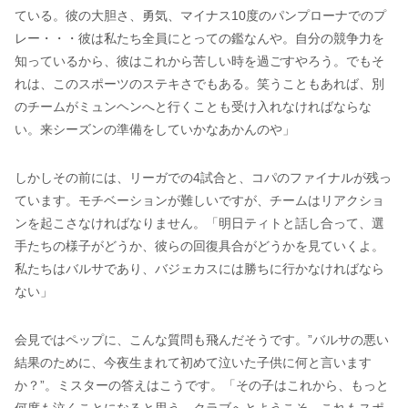
ている。彼の大胆さ、勇気、マイナス10度のパンプローナでのプ
レー・・・彼は私たち全員にとっての鑑なんや。自分の競争力を
知っているから、彼はこれから苦しい時を過ごすやろう。でもそ
れは、このスポーツのステキさでもある。笑うこともあれば、別
のチームがミュンヘンへと行くことも受け入れなければならな
い。来シーズンの準備をしていかなあかんのや」
しかしその前には、リーガでの4試合と、コパのファイナルが残っ
ています。モチベーションが難しいですが、チームはリアクショ
ンを起こさなければなりません。「明日ティトと話し合って、選
手たちの様子がどうか、彼らの回復具合がどうかを見ていくよ。
私たちはバルサであり、バジェカスには勝ちに行かなければなら
ない」
会見ではペップに、こんな質問も飛んだそうです。”バルサの悪い
結果のために、今夜生まれて初めて泣いた子供に何と言います
か？”。ミスターの答えはこうです。「その子はこれから、もっと