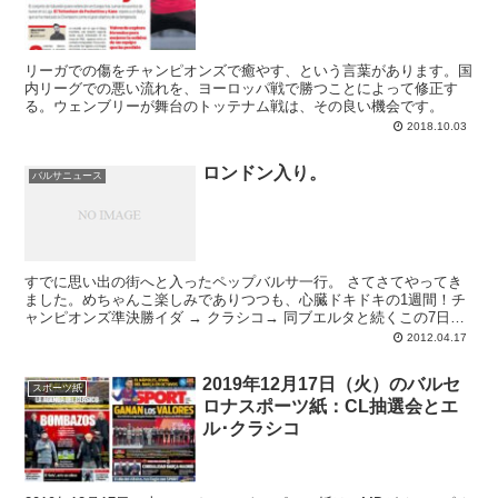
リーガでの傷をチャンピオンズで癒やす、という言葉があります。国
内リーグでの悪い流れを、ヨーロッパ戦で勝つことによって修正す
る。ウェンブリーが舞台のトッテナム戦は、その良い機会です。
2018.10.03
ロンドン入り。
バルサニュース
すでに思い出の街へと入ったペップバルサ一行。 さてさてやってき
ました。めちゃんこ楽しみでありつつも、心臓ドキドキの1週間！チ
ャンピオンズ準決勝イダ → クラシコ→ 同ブエルタと続くこの7日間
は文字どおり、バルサのタイトルへの望...
2012.04.17
2019年12月17日（火）のバルセ
スポーツ紙
ロナスポーツ紙：CL抽選会とエ
ル･クラシコ