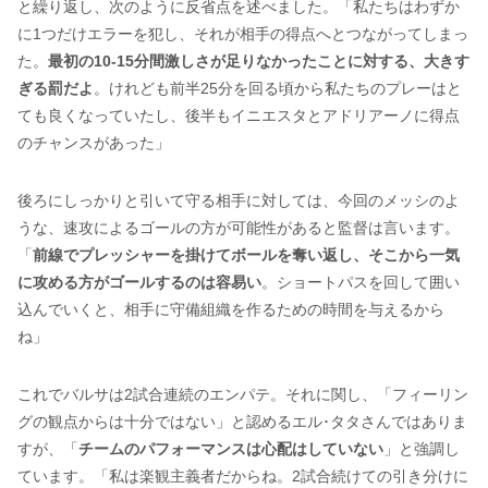
と繰り返し、次のように反省点を述べました。「私たちはわずか
に1つだけエラーを犯し、それが相手の得点へとつながってしまっ
た。
最初の10-15分間激しさが足りなかったことに対する、大きす
ぎる罰だよ
。けれども前半25分を回る頃から私たちのプレーはと
ても良くなっていたし、後半もイニエスタとアドリアーノに得点
のチャンスがあった」
後ろにしっかりと引いて守る相手に対しては、今回のメッシのよ
うな、速攻によるゴールの方が可能性があると監督は言います。
「
前線でプレッシャーを掛けてボールを奪い返し、そこから一気
に攻める方がゴールするのは容易い
。ショートパスを回して囲い
込んでいくと、相手に守備組織を作るための時間を与えるから
ね」
これでバルサは2試合連続のエンパテ。それに関し、「フィーリン
グの観点からは十分ではない」と認めるエル･タタさんではありま
すが、「
チームのパフォーマンスは心配はしていない
」と強調し
ています。「私は楽観主義者だからね。2試合続けての引き分けに