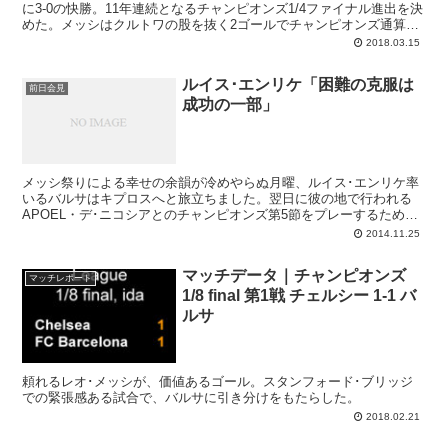
に3-0の快勝。11年連続となるチャンピオンズ1/4ファイナル進出を決
めた。メッシはクルトワの股を抜く2ゴールでチャンピオンズ通算
100ゴールを達成。デンベレのバルサ初得点もレオのアシストだっ
2018.03.15
た。
ルイス･エンリケ「困難の克服は
前日会見
成功の一部」
メッシ祭りによる幸せの余韻が冷めやらぬ月曜、ルイス･エンリケ率
いるバルサはキプロスへと旅立ちました。翌日に彼の地で行われる
APOEL・デ･ニコシアとのチャンピオンズ第5節をプレーするためで
す。現在、F組ではPSGがバルサを1ポイント上回っての首位ですの
2014.11.25
で、バルサが逆転で首位となるためにはこのAPOEL戦にきっちりと
勝って、最終節のカンプノウ直接対決を迎えなければなりません。
マッチデータ｜チャンピオンズ
APOELはここまで4戦勝利なしの最下位（勝点1）ですが、地元では
マッチレポート
1/8 final 第1戦 チェルシー 1-1 バ
アヤックス（1-1）にもPSG（0-1）にも1失点しかしていないのが特
徴。カンプノウでもバルサの僅差の勝利（1-0）でしたし、難しい試
ルサ
合になりそうです。
頼れるレオ･メッシが、価値あるゴール。スタンフォード･ブリッジ
での緊張感ある試合で、バルサに引き分けをもたらした。
2018.02.21