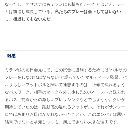
なったし、オサスナにもミランにも勝ちたかったとはいえ、チー
ムは前進し成長している。
私たちのプレーは低下してはいない
し、後退してもないんだ
」
雑感
ミラン戦の前日会見にて、この試合に勝利するためには“バルサの
プレーをしなければならない”と語っていたマルティーノ監督。バ
ルサらしいフットボルと聞いて連想するのは、正確で流れるよう
なパスワーク、相手のマークを外し少し先のスペースへと送られ
るパス、前線からの激しいプレッシングなどでしょうか。クレが
期待していたのは、躍動感の溢れるフットボル。それがサンシー
ロではあまりお目にかかれなかったことが、このエンパテは悪い
結果ではないと承知しつつも、満足できない大きな理由です。