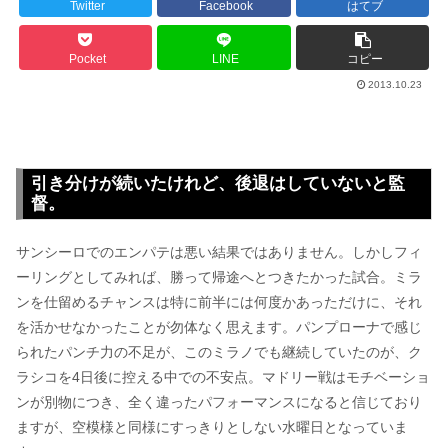
Twitter
Facebook
はてブ
Pocket
LINE
コピー
2013.10.23
引き分けが続いたけれど、後退はしていないと監
督。
サンシーロでのエンパテは悪い結果ではありません。しかしフィ
ーリングとしてみれば、勝って帰途へとつきたかった試合。ミラ
ンを仕留めるチャンスは特に前半には何度かあっただけに、それ
を活かせなかったことが勿体なく思えます。パンプローナで感じ
られたパンチ力の不足が、このミラノでも継続していたのが、ク
ラシコを4日後に控える中での不安点。マドリー戦はモチベーショ
ンが別物につき、全く違ったパフォーマンスになると信じており
ますが、空模様と同様にすっきりとしない水曜日となっていま