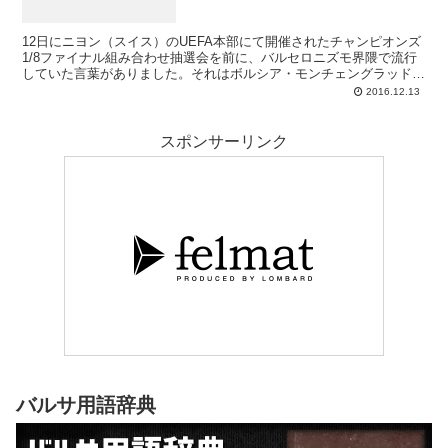
12日にニヨン（スイス）のUEFA本部にて開催されたチャンピオンズ
1/8ファイナル組み合わせ抽選会を前に、バルセロニズモ界隈で流行
していた言葉がありました。それはボルシア・モンチェングラッドバ
ック戦終了後の記者会見にて6日後の抽選について訊ねられたルイ
2016.12.13
ス・エンリケが口にした、「joyita 小さな宝石」なる言葉です。バル
サ監督はこの時、「驚きはない。私たちは一番難しいライバルか、グ
ループステージで最も多く勝点を獲得した2位チームと当たることだ
スポンサーリンク
ろう。爆弾クジには慣れている。どんな“joyita”と当たるか見てみよ
う」と返答。そしてクレの大半も同意したその“予言”が的中し、パ
リ・サンジェルマンという宝石が当たった次第です。
バルサ用語辞典