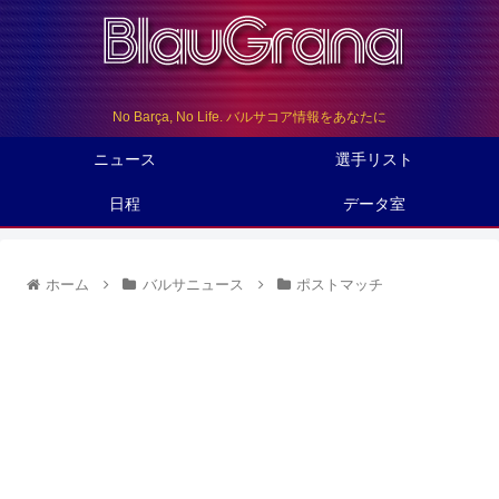
No Barça, No Life. バルサコア情報をあなたに
ニュース
選手リスト
日程
データ室
ホーム
バルサニュース
ポストマッチ