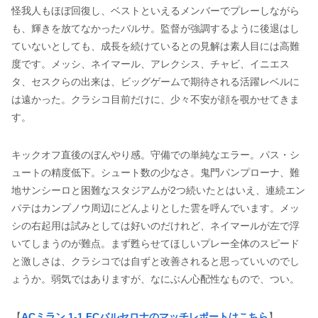
怪我人もほぼ回復し、ベストといえるメンバーでプレーしながら
も、輝きを放てなかったバルサ。監督が強調するように後退はし
ていないとしても、成長を続けているとの見解は素人目には高難
度です。メッシ、ネイマール、アレクシス、チャビ、イニエス
タ、セスクらの出来は、ビッグゲームで期待される活躍レベルに
は遠かった。クラシコ目前だけに、少々不安が顔を覗かせてきま
す。
キックオフ直後のぼんやり感。守備での単純なエラー。パス・シ
ュートの精度低下。シュート数の少なさ。鬼門パンプローナ、難
地サンシーロと困難なスタジアムが2つ続いたとはいえ、連続エン
パテはカンプノウ周辺にどんよりとした雲を呼んでいます。メッ
シの右起用は試みとしては好いのだけれど、ネイマールが左で浮
いてしまうのが難点。まず甦らせてほしいプレー全体のスピード
と激しさは、クラシコでは自ずと改善されると思っていいのでし
ょうか。弱気ではありますが、なにぶん心配性なもので、つい。
【
ACミラン 1-1 FCバルセロナのマッチレポートはこちら
】