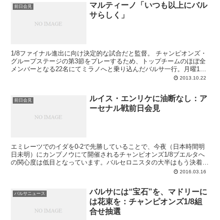
マルティーノ「いつも以上にバル
前日会見
サらしく」
1/8ファイナル進出に向け決定的な試合だと監督。 チャンピオンズ・
グループステージの第3節をプレーするため、トップチームのほぼ全
メンバーとなる22名にてミラノへと乗り込んだバルサ一行。月曜19
時からは試合会場となるサンシーロにてトレー...
2013.10.22
ルイス・エンリケに油断なし：ア
前日会見
ーセナル戦前日会見
エミレーツでのイダを0-2で先勝していることで、今夜（日本時間明
日未明）にカンプノウにて開催されるチャンピオンズ1/8ブエルタへ
の関心度は低目となっています。バルセロニスタの大半はもう決着は
粗方ついており、アーセナルに逆転負けを食らうことはまず無い、と
2016.03.16
考えているからです。しかしリラックスして構わないのは外野のファ
ンだけ。勝負に臨むチームに気の緩みなどというものはなく、どんな
バルサには“宝石”を、マドリーに
試合にも真剣に立ち向かうからこそ今のルーチョチームがあるので
バルサニュース
は花束を：チャンピオンズ1/8組
す。前日会見のルイス・エンリケはいつものように、決着はまだ付い
てはいない、と手負いのグナーを警戒しました。
合せ抽選