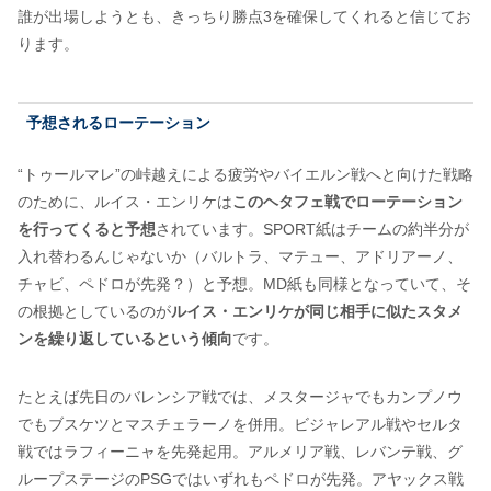
誰が出場しようとも、きっちり勝点3を確保してくれると信じてお
ります。
予想されるローテーション
“トゥールマレ”の峠越えによる疲労やバイエルン戦へと向けた戦略
のために、ルイス・エンリケは
このヘタフェ戦でローテーション
を行ってくると予想
されています。SPORT紙はチームの約半分が
入れ替わるんじゃないか（バルトラ、マテュー、アドリアーノ、
チャビ、ペドロが先発？）と予想。MD紙も同様となっていて、そ
の根拠としているのが
ルイス・エンリケが同じ相手に似たスタメ
ンを繰り返しているという傾向
です。
たとえば先日のバレンシア戦では、メスタージャでもカンプノウ
でもブスケツとマスチェラーノを併用。ビジャレアル戦やセルタ
戦ではラフィーニャを先発起用。アルメリア戦、レバンテ戦、グ
ループステージのPSGではいずれもペドロが先発。アヤックス戦