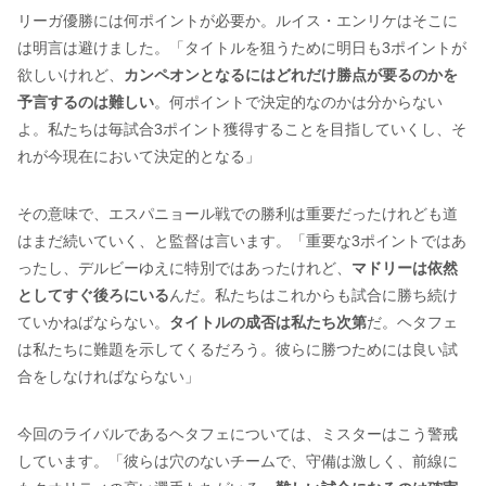
リーガ優勝には何ポイントが必要か。ルイス・エンリケはそこに
は明言は避けました。「タイトルを狙うために明日も3ポイントが
欲しいけれど、
カンペオンとなるにはどれだけ勝点が要るのかを
予言するのは難しい
。何ポイントで決定的なのかは分からない
よ。私たちは毎試合3ポイント獲得することを目指していくし、そ
れが今現在において決定的となる」
その意味で、エスパニョール戦での勝利は重要だったけれども道
はまだ続いていく、と監督は言います。「重要な3ポイントではあ
ったし、デルビーゆえに特別ではあったけれど、
マドリーは依然
としてすぐ後ろにいる
んだ。私たちはこれからも試合に勝ち続け
ていかねばならない。
タイトルの成否は私たち次第
だ。ヘタフェ
は私たちに難題を示してくるだろう。彼らに勝つためには良い試
合をしなければならない」
今回のライバルであるヘタフェについては、ミスターはこう警戒
しています。「彼らは穴のないチームで、守備は激しく、前線に