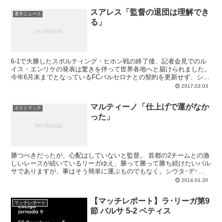
しさを求めているのはピッチだけでなく、ロッカールームにおいても
スアレス「監督の退団は理解でき
そうだと説明するのが1日のSPORT紙。どうやら幾つかの修正を加え
選手ニュース
る」
ながら、ペップ･グアルディオラ時代の規則が復活したようでありま
す。
6-1で大勝したスポルティング・ヒホン戦の終了後、記者会見でのル
イス・エンリケの発表は驚きを伴って世界各地へと届けられました。
今年6月末までとなっているFCバルセロナとの契約を更新せず、シー
ズン終了をもってバルサ監督の職を離れる。そのこと自体は予想もさ
2017.03.03
れていましたし、衝撃というわけでもないのですが、このタイミング
で来るとは思われていなかったので寝耳に水でした。3月に入り、連
マルティーノ「仕上げで運がなか
勝でチームの士気は上がってきましたし、PSG戦に向けて何らかの
ポストマッチ
った」
プラスをもたらすかもしれないことも考えると、発表時期としてここ
が良かったのかもしれません。ここからはリーガ優勝争いとともに、
後任人事のニュースで賑やかになっていくことでしょう。
勝つべきだったが、心配はしていないと監督。 首都の2チームとの激
しいレースが続いているリーガゆえ、勝って勝って勝ち続けたいバル
サでありますが、事はそう簡単に運ぶものでもなく。シウタ･デ･バ
レンシアではカパロスチームの必死の守りと少しの...
2014.01.20
【マッチレポート】ラ･リーガ第9
マッチレポート
節 バルサ 5-2 ベティス