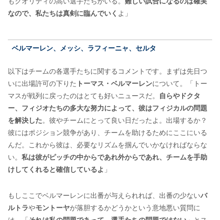
もクオリティの高い選手たちがいる。
難しい試合になるのは確実
なので、私たちは真剣に臨んでいく
よ」
ベルマーレン、メッシ、ラフィーニャ、セルタ
以下はチームの各選手たちに関するコメントです。まずは先日つ
いに出場許可の下りた
トーマス・ベルマーレン
について。「トー
マスが戦列に戻ったのはとても好いニュースだ。
自らやドクタ
ー、フィジオたちの多大な努力によって、彼はフィジカルの問題
を解決した
。彼やチームにとって良い日だったよ。出場するか？
彼にはポジション競争があり、チームを助けるためにここにいる
んだ。これから彼は、必要なリズムを掴んでいかなければならな
い。
私は彼がピッチの中からであれ外からであれ、チームを手助
けしてくれると確信しているよ
」
もしここでベルマーレンに出番が与えられれば、出番の少ない
バ
ルトラ
や
モントーヤ
が落胆するかどうかという意地悪い質問に