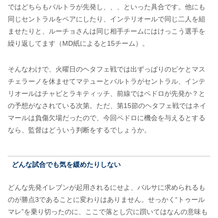
ではどちらもバルトラが先発し、、、といった具合です。他にも
同じセントラルをペアにしたり、インテリオールで同じ二人を組
ませたりと、ルーチョさんは同じ相手チームにはけっこう選手を
繰り返してます（MD紙によると15チーム）。
そんなわけで、火曜日のヘタフェ戦では出ずっぱりのピケとマス
チェラーノを休ませてマテューとバルトラがセントラル、インテ
リオールはチャビとラキティッチ、前線ではペドロが先発か？と
の予想がなされている次第。ただ、第15節のヘタフェ戦ではネイ
マールは負傷欠場だったので、今回ペドロに機会を与えるとする
なら、監督はどういう判断をするでしょうか。
どんな試合でも気を緩めたりしない
どんな先発イレブンが起用されるにせよ、バルサに求められるも
のが勝点3であることに変わりはありません。せっかく“トゥール
マレ”を乗り切ったのに、ここで落とし穴に躓いてはなんの意味も