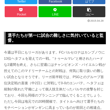
Twitter
Facebook
はてブ
Pocket
LINE
コピー
2015.04.28
選手たちが第一に試合の難しさに気付いていると監
督。
今週は平日にもリーガがあります。FCバルセロナはカンプノウに
13位ヘタフェを迎えての一戦。“トゥールマレ”と称されたハード
な2週間を終え、さらに翌週にはチャンピオンズ・バイエルン戦が
控えてのこのマドリーチームとの対戦は、何気に取り扱いの難し
い試合となりそうです。リーガ前半戦では、PSGとのグループ首
位決定戦の直後（中2日）に対戦して0-0のエンパテ。ヘタフェは
統制の取れた守備によって個人技主体だったバルサの攻撃を封じ
ており、今回も同様のプランニングで臨んでくることでしょう。
ただし今回は地元での20時開催で、タイトルへ向けて選手たちの
モチベーションがギンギンに高まっているのが前回との相違点。