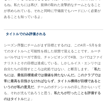
もね。私たちには再び、規律の取れた攻撃的なチームとなること
が求められている。それと同時に守備面でもハードにいく必要が
あることも知っているよ」
タイトルでのみ評価される
シーズン序盤にチームがまず目標とするのは、この4月～5月を全
てのタイトルへと可能性を残した状態で迎えることです。ルーチ
ョバルサはリーガで首位、チャンピオンズで4強、コパではファイ
ナリストとその目標は達成している。しかしルイス・エンリケは
自分たちの目指すところは此処ではない、と断言します。「
私た
ちには、最低目標達成では価値を持たないんだ。このクラブでは
常に最高を目指さなければならず、タイトル獲得が目標であると
いうのが私の意見だ
。チームのポテンシャルの示し方からいって
も、それが尤もであろうと思う。
私たちが行ったことを評価する
のはタイトル
だよ」