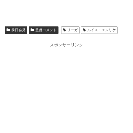
前日会見
監督コメント
リーガ
ルイス・エンリケ
スポンサーリンク