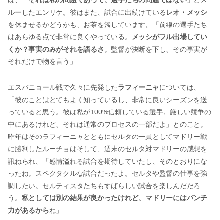
は、「
それは私の問題であって、選手たちの問題ではない
」とス
ルーしたエンリケ。彼はまた、試合に出続けている
レオ・メッシ
を休ませるかどうかも、お茶を濁しています。「前線の選手たち
はあらゆる点で非常に良くやっている。
メッシがフル出場してい
くか？事実のみがそれを語るさ
。監督が決断を下し、その事実が
それだけで物を言う」
エスパニョール戦で久々に先発した
ラフィーニャ
については、
「彼のことはとてもよく知っているし、非常に良いシーズンを送
っていると思う。彼は私が100%信頼している選手。厳しい競争の
中にあるけれど、それは通常のプロセスの一部だよ」とのこと。
昨年はそのラフィーニャとともにセルタの一員としてマドリー戦
に勝利したルーチョはそして、週末のセルタ対マドリーの感想を
訊ねられ、「感情溢れる試合を期待していたし、そのとおりにな
ったね。スペクタクルな試合だったよ。セルタや監督の仕事を強
調したい。セルティスタたちもすばらしい試合を楽しんだだろ
う。
私としては別の結果が良かったけれど、マドリーにはパンチ
力があるから
ね」