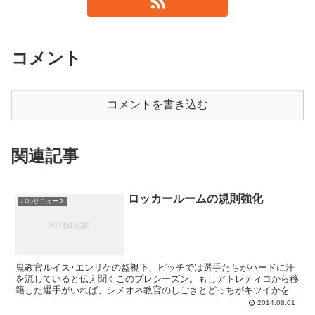
コメント
コメントを書き込む
関連記事
ロッカールームの規則強化
バルサニュース
鬼教官ルイス･エンリケの監視下、ピッチでは選手たちがハードに汗
を流していると伝え聞くこのプレシーズン。もしアトレティコから移
籍した選手がいれば、シメオネ教官のしごきとどっちがキツイかを訊
ねてみたいところですが、ここ最近に比べバルサのトレーニングの激
2014.08.01
しさが数段階上昇したのは間違いありません。しかし、ルーチョが厳