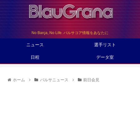
No Barça, No Life. バルサコア情報をあなたに
ニュース
選手リスト
日程
データ室
ホーム
バルサニュース
前日会見