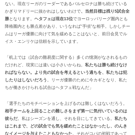
ない。現在リーガのリーダーであるバルセロナは勝ち続けている
かぎりマドリーに抜かれはしないわけで
、当然目標は残り5試合全
勝
となります。
ヘタフェは現在13位
でヨーロッパリーグ圏内とも
降格圏内とも勝点差があり、いうなれば“手頃”な相手。しかしチー
ムはリーガ優勝に向けて気を緩めることはないと、前日会見でル
イス・エンリケは信頼を示しています。
「机上では（試合の難易度に関する）多くの憶測がなされるもの
だけれど、現実には違いは小さいからね。
私たちは勝ち続けなけ
ればならない。より先の試合を考えるという過ちを、私たちは犯
したりはしないだろう
。リーガ優勝のために今カギとなり、私た
ちが働きかけられる試合はヘタフェ戦なんだ」
「選手たちのモチベーションを上げるのは難しくはないだろう。
相手チームを上回ることの難しさをまず第一に気付いているのは
彼らだ
。私はシーズンを通し、それを目にしてきている。
私たち
はこれまで、どの試合でも気を緩めたことはなかったし、のんき
なイメージを与えたこともなかった
。それがコパの初戦であって