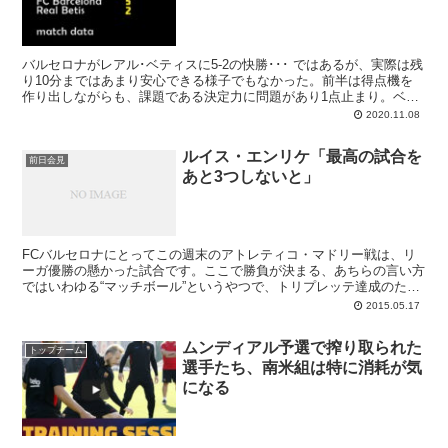
バルセロナがレアル･ベティスに5-2の快勝･･･ ではあるが、実際は残
り10分まではあまり安心できる様子でもなかった。前半は得点機を
作り出しながらも、課題である決定力に問題があり1点止まり。ベン
チスタートだったメッシが後半頭から出場すると流れが変わるも、守
2020.11.08
備が不安定で1点差に詰め寄られるイヤな展開だった。ペドリに嬉し
いリーガ初得点。
ルイス・エンリケ「最高の試合を
前日会見
あと3つしないと」
FCバルセロナにとってこの週末のアトレティコ・マドリー戦は、リ
ーガ優勝の懸かった試合です。ここで勝負が決まる、あちらの言い方
ではいわゆる“マッチボール”というやつで、トリプレッテ達成のため
にバルサが立ち向かっていく最初のビッグマッチ。同時キックオフの
2015.05.17
コルネジャで何かが起こるかもしれませんが、ルーチョチームとして
は自力できっちり勝ちにいく、それだけです。今週チャンスを逃して
ムンディアル予選で搾り取られた
も、来週の最終節デポルティボ戦が再チャレンジの場になるとはい
トップチーム
選手たち、南米組は特に消耗が気
え、リーガはここで決めて後は残る二冠への準備に集中したい。ルイ
ス・エンリケはそう考えます。「今週末にリーガ優勝するかどうか
になる
で、準備が違ってくるからね」