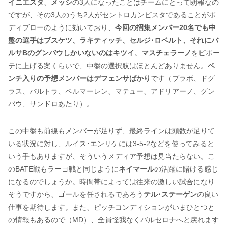
イニエスタ
、
メッシ
の3人になったことはチームにとって朗報なの
ですが、その3人のうち2人がセントロカンピスタであることがボ
ディブローのように効いており、
今回の招集メンバー20名でも中
盤の選手はブスケツ、ラキティッチ、セルジ･ロベルト、それにバ
ルサBのグンバウしかいないのはキツイ
。
マスチェラーノ
をピボー
テに上げる案くらいで、中盤の選択肢はほとんどありません。
ベ
ンチ入りの予想メンバーはデフェンサばかり
です（ブラボ、ドグ
ラス、バルトラ、ベルマーレン、マテュー、アドリアーノ、グン
バウ、サンドロあたり）。
この中盤も前線もメンバーが足りず、最終ラインは頭数が足りて
いる状況に対し、ルイス･エンリケには3-5-2などを使ってみると
いう手もありますが、そういうメディア予想は見当たらない。こ
のBATE戦もラーヨ戦と同じように
ネイマール
の活躍に賭ける感じ
になるのでしょうか。時間帯によっては往来の激しい試合になり
そうですから、ゴールを任されるであろう
テル･ステーゲン
の良い
仕事を期待します。また、ピッチコンディションがいまひとつと
の情報もあるので（MD）、全員怪我なくバルセロナへと戻れます