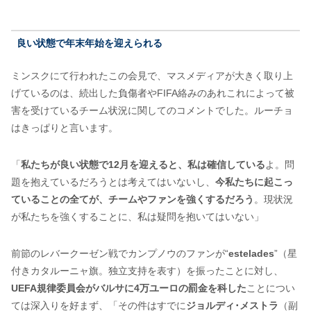
良い状態で年末年始を迎えられる
ミンスクにて行われたこの会見で、マスメディアが大きく取り上
げているのは、続出した負傷者やFIFA絡みのあれこれによって被
害を受けているチーム状況に関してのコメントでした。ルーチョ
はきっぱりと言います。
「
私たちが良い状態で12月を迎えると、私は確信している
よ。問
題を抱えているだろうとは考えてはいないし、
今私たちに起こっ
ていることの全てが、チームやファンを強くするだろう
。現状況
が私たちを強くすることに、私は疑問を抱いてはいない」
前節のレバークーゼン戦でカンプノウのファンが“
estelades
”（星
付きカタルーニャ旗。独立支持を表す）を振ったことに対し、
UEFA規律委員会がバルサに4万ユーロの罰金を科した
ことについ
ては深入りを好まず、「その件はすでに
ジョルディ･メストラ
（副