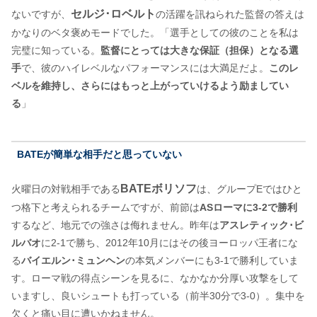
セルジ･ロベルト
ないですが、
の活躍を訊ねられた監督の答えは
かなりのベタ褒めモードでした。「選手としての彼のことを私は
完璧に知っている。
監督にとっては大きな保証（担保）となる選
手
で、彼のハイレベルなパフォーマンスには大満足だよ。
このレ
ベルを維持し、さらにはもっと上がっていけるよう励ましてい
る
」
BATEが簡単な相手だと思っていない
BATEボリソフ
火曜日の対戦相手である
は、グループEではひと
つ格下と考えられるチームですが、前節は
ASローマに3-2で勝利
するなど、地元での強さは侮れません。昨年は
アスレティック･ビ
ルバオ
に2-1で勝ち、2012年10月にはその後ヨーロッパ王者にな
る
バイエルン･ミュンヘン
の本気メンバーにも3-1で勝利していま
す。ローマ戦の得点シーンを見るに、なかなか分厚い攻撃をして
いますし、良いシュートも打っている（前半30分で3-0）。集中を
欠くと痛い目に遭いかねません。