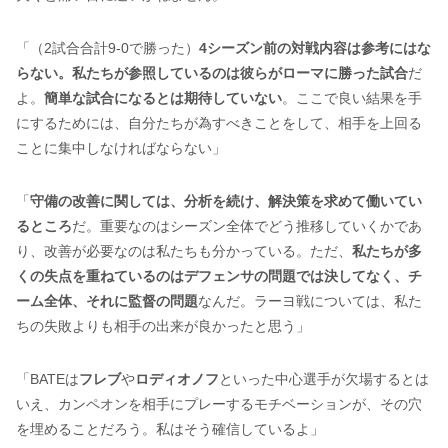
「（2試合合計9-0で勝った）
4シーズン前の対戦内容は参考にはな
らない。私たちが参照しているのは彼らがローマに勝った試合
だ
よ。
簡単な試合になるとは期待していない
。ここで良い結果を手
にするためには、自分たちが為すべきことをして、相手を上回る
ことに集中しなければならない」
「
守備の改善に関しては、分析を続け、解決策を求めて働いてい
るところ
だ。重要なのはシーズン全体でどう推移していくかであ
り、改善が必要なのは私たちも分かっている。ただ、
私たちが多
くの失点を重ねているのはデフェンサの問題では決してなく、チ
ーム全体、それに監督の問題
なんだ。ラーヨ戦については、私た
ちの失敗よりも相手の出来が良かったと思う」
「BATEは
フレブ
や
ロディオノフ
といった中心選手が欠場するとは
いえ、カンペオンを相手にプレーするモチベーションが、その穴
を埋めることだろう。私はそう確信しているよ」