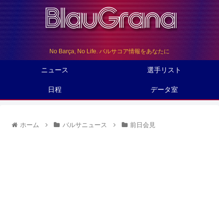
No Barça, No Life. バルサコア情報をあなたに
ニュース
選手リスト
日程
データ室
ホーム
バルサニュース
前日会見