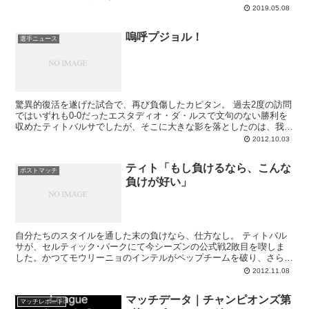
と築き上げた期待と信頼を一夜でぶっ壊すバルベルデチーム。
2019.05.08
嗚呼プジョル！
選手ニュース
驚異的復活を遂げた試合で、再び負傷したカピタン。 過去2度の訪問
ではいずれも0-0だったエスタディオ・ダ・ルスで文句のない勝利を
収めたティトバルサでしたが、そこに大きな影を落としたのは、我ら
の偉大なるカピタン・プジョルの負傷で...
2012.10.03
ティト「もし負けるなら、こんな
ポストマッチ
負けが好い」
自分たちのスタイルを通した末の負けなら、仕方なし。 ティトバル
サが、セルティック･パークにて今シーズンの公式戦2敗目を喫しま
した。かつてモウリーニョのインテルがペップチームを破り、さらに
去年のチェルシーが道を示した、守って守っ...
2012.11.08
マッチデータ｜チャンピオンズ第
マッチレポート