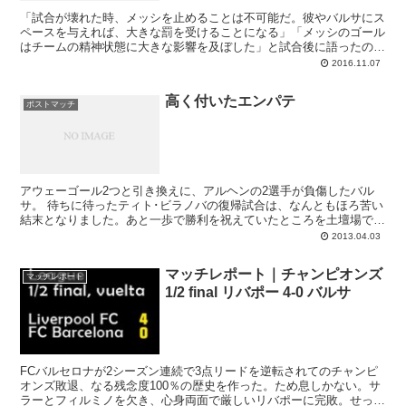
「試合が壊れた時、メッシを止めることは不可能だ。彼やバルサにス
ペースを与えれば、大きな罰を受けることになる」「メッシのゴール
はチームの精神状態に大きな影響を及ぼした」と試合後に語ったの
は、ギガクラックの破壊力によってゲームプランを破られたセビージ
2016.11.07
ャ監督ホルヘ･サンパオリです。アンダルシアチームは前半、息もつ
かせぬほどのプレッシングによってバルサのパスワークを分断。バル
高く付いたエンパテ
セロナのお株を奪うポゼッションで、一時は勝利を決定付けるかとい
ポストマッチ
う場面も作り出しました。しかし我らのメッシの一発によってゲーム
の流れは一変。後半にダメだったシティ戦とは逆パターンでの逆転勝
利（1-2）に成功しています。
アウェーゴール2つと引き換えに、アルヘンの2選手が負傷したバル
サ。 待ちに待ったティト･ビラノバの復帰試合は、なんともほろ苦い
結末となりました。あと一歩で勝利を祝えていたところを土壇場で同
点とされ（2-2）、大エースのレオ･メッシと守...
2013.04.03
マッチレポート｜チャンピオンズ
マッチレポート
1/2 final リバポー 4-0 バルサ
FCバルセロナが2シーズン連続で3点リードを逆転されてのチャンピ
オンズ敗退、なる残念度100％の歴史を作った。ため息しかない。サ
ラーとフィルミノを欠き、心身両面で厳しいリバポーに完敗。せっせ