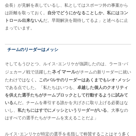
会長）が見解を表しているし、私としてはスポーツ外の事案から
は距離を取っておく。
自分でどうにかなることしか、私にはコン
トロール出来ないん
だ。早期解決を期待してるよ」と述べるに止
まっています。
チームのリーダーはメッシ
そしてもうひとつ、ルイス･エンリケが強調したのは、ラーヨ･バ
ネイマール
ジェカーノ戦で活躍した
がチームの新リーダーに就い
たわけではなく
、このバルサのリーダーはあくまでもレオ･メッシ
である点でした。「私たちはいつも、
卓越した個人のクオリティ
を供えた選手たちがチームブロックとして行動するように試みて
いる
んだ。チームを牽引する誰かを大げさに取り上げる必要はな
いし、
私たちにはすでにメッシというリーダーがいる
。大事なの
はすべての選手たちがチームを支えることだよ」
ルイス･エンリケが特定の選手を名指しで称賛することはそう多く