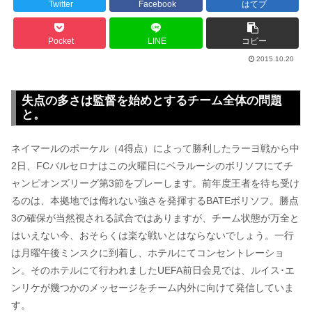
Twitter
Facebook
はてブ
Pocket
LINE
コピー
2015.10.20
失点の多さは監督を始めとするチーム全体の問題
と。
ネイマールのポーケル（4得点）によって勝利したラーヨ戦から中
2日、FCバルセロナはこの火曜日にベラルーシのボリソフにてチ
ャンピオンズリーグ第3節をプレーします。前年度王者を待ち受け
るのは、本拠地では侮れない強さを発揮するBATEボリソフ。勝点
3の確保が当然視される試合ではありますが、チーム状態が万全と
はいえない今、おそらくは楽な戦いとはならないでしょう。一行
は月曜午後ミンスクに到着し、ホテルにてコンセントレーショ
ン。そのホテルにて行われましたUEFA前日会見では、ルイス･エ
ンリケが幾つかのメッセージをチーム内外に向けて発信していま
す。