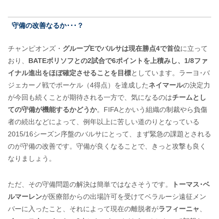
守備の改善なるか･･･？
チャンピオンズ・
グループEでバルサは現在勝点4で首位
に立って
おり、
BATEボリソフとの2試合で6ポイントを上積みし、1/8ファ
イナル進出をほぼ確定させることを目標
としています。ラーヨ･バ
ジェカーノ戦でポーケル（4得点）を達成した
ネイマール
の決定力
が今回も続くことが期待される一方で、気になるのは
チームとし
ての守備が機能するかどうか
。FIFAとかいう組織の制裁やら負傷
者の続出などによって、例年以上に苦しい道のりとなっている
2015/16シーズン序盤のバルサにとって、まず緊急の課題とされる
のが守備の改善です。守備が良くなることで、きっと攻撃も良く
なりましょう。
ただ、その守備問題の解決は簡単ではなさそうです。
トーマス･ベ
ルマーレン
が医療部からの出場許可を受けてベラルーシ遠征メン
バーに入ったこと、それによって現在の離脱者が
ラフィーニャ
、