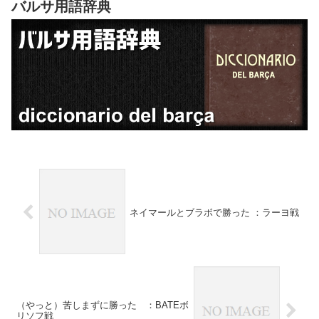
バルサ用語辞典
ネイマールとブラボで勝った ：ラーヨ戦
（やっと）苦しまずに勝った ：BATEボ
リソフ戦