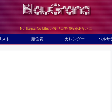
No Barça, No Life. バルサコア情報をあなたに
リスト
順位表
カレンダー
バルサ