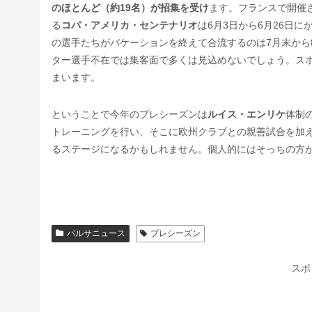
のほとんど（約19名）が招集を受け
ます。フランスで開催
る
コパ・アメリカ・センテナリオ
は6月3日から6月26日
の選手たちがバケーションを終えて合流するのは7月末から
ター選手不在では集客面で多くは見込めないでしょう。ス
まいます。
ということで今年のプレシーズンは
ルイス・エンリケ
体制
トレーニングを行い、そこに欧州クラブとの親善試合を加
るステージになるかもしれません。個人的にはそっちの方
バルサニュース
プレシーズン
スポ