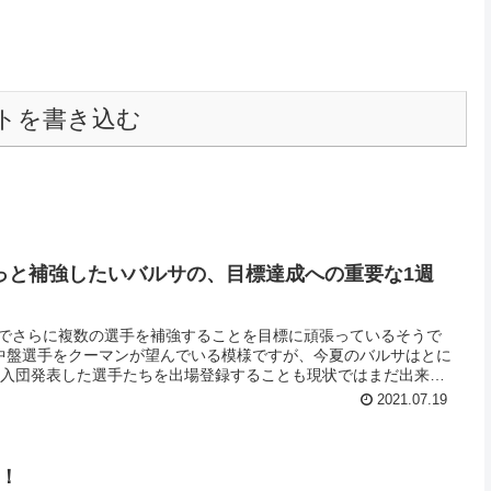
トを書き込む
っと補強したいバルサの、目標達成への重要な1週
場でさらに複数の選手を補強することを目標に頑張っているそうで
中盤選手をクーマンが望んでいる模様ですが、今夏のバルサはとに
に入団発表した選手たちを出場登録することも現状ではまだ出来な
減に全力で取り組むところです。毎週言ってる気がしますが、重要
2021.07.19
始！