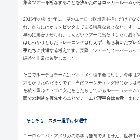
集金ツアーを断念することを決めたのはロッカールームか
2016年の夏は4年に一度の
ユーロ
（欧州選手権）だけでなく
れ、さらには
オリンピック
まである特殊な夏となります。
早めに集合させられ、しんどいツアーに出たりしたら必ず
はしっかりとしたトレーニングは行えず、落ち着いたプレ
手たちに共通する考え
です。実際、ツアーだスーパーカップ
調整で非常に苦労しました。
そこでルーチョチームはバルトメウ理事会に対し、今年は
力をかけたのだそうです。当然マーケティング部門からは
を積み重ねクラブに安定をもたらしているルーチョチームの
面での利益を優先することでチームと理事会は合意
しまし
そもそも、スター選手は休暇中
ユーロやコパ・アメリカの影響も無視できません。世界中