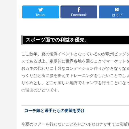
Twitter
Facebook
はてブ
スポーツ面での利益を優先。
ここ数年、夏の恒例イベントとなっているのが欧州ビッグク
スである以上、定期的に世界各地を回ることでマーケット
おカネの代わりに十分なコンディション作りができなくな
っくりひと所に腰を据えてトレーニングをしたいことでしょ
りやめとし、どこか涼しい地方でキャンプを行うことになっ
の理由のひとつです。
コーチ陣と選手たちの要望を受け
今夏のツアーを行わないことをFCバルセロナがすでに決断し