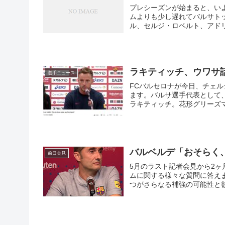
プレシーズンが始まると、い
ムよりも少し遅れてバルサト
ル、セルジ・ロベルト、アド
アレス、そしてサンペールら9
つけるための朝夕ダブルセッ
ます。代表戦に参加した選手
ラキティッチ、ウワサ
選手ニュース
FCバルセロナが今日、チェル
ます。バルサ選手代表として
ラキティッチ。花形グリーズ
ところにメッセージを感じま
バルベルデ「おそらく
前日会見
5月のラスト記者会見から2
ムに関する様々な質問に答え
つがさらなる補強の可能性と