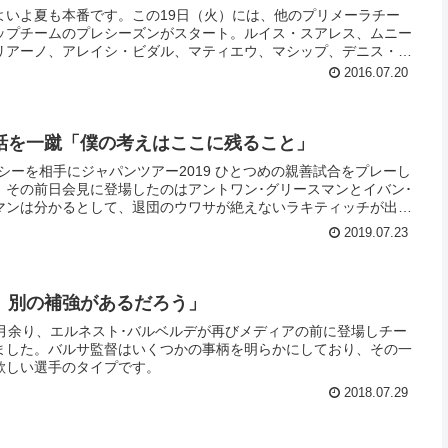
よいよ夏も本番です。この19日（火）には、他のプリメーラチー
ップチームのプレシーズンがスタート。ルイス・スアレス、ムニー
リアーノ、アレイシ・ビダル、マティエウ、マシップ、デニス・ス
選手が恒例の身体/体力検査を受けました。20日からは基礎体力を
2016.07.20
ションが開始。29日まで休みなくトレーニングが続けられていき
たちは8月1日から順次チームに合流する予定です。
話を一蹴「僕の考えはここに残ること」
シーを相手にジャパンツアー2019 ひとつめの親善試合をプレーし
、その前日会見に登場したのはアントワン･グリースマンとイバン･
マンは分かるとして、退団のウワサが絶えないラキティッチが出る
す。
2019.07.23
、別の補強があるだろう」
ヶ月余り、エルネスト･バルベルデが再びメディアの前に登場しチー
ました。バルサ監督はいくつかの事柄を明らかにしており、その一
欲しい選手のタイプです。
2018.07.29