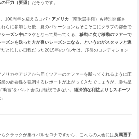
らの圧力（要望）
だそうです。
、100周年を迎える
コパ・アメリカ
（南米選手権）も特別開催さ
これらに参加した後、夏のバケーションもそこそこにクラブの都合で
や
シーズン中にツケ
となって帰ってくる。
移動に次ぐ移動のツアーで
シーズンを送った方が良いシーズンになる、というのがスタッフと選
だと忙しい日程だった2015年のバルサは、序盤のコンディション
アメリカやアジアから届くツアーのオファーを断ってくれるように圧
巡業の必要性を強調するレポートが上がってきたでしょうが、勝ち星
“助言”をバルト会長は軽視できない。
経済的な利益よりもスポーツ
た。
からクラックが集うバルセロナですから、これらの大会には
所属選手