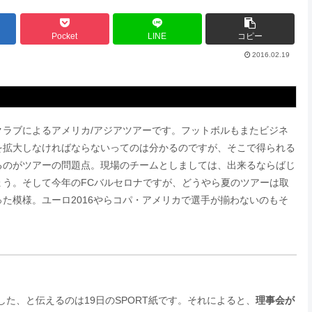
Pocket
LINE
コピー
2016.02.19
ラブによるアメリカ/アジアツアーです。フットボルもまたビジネ
を拡大しなければならないってのは分かるのですが、そこで得られる
るのがツアーの問題点。現場のチームとしましては、出来るならばじ
う。そして今年のFCバルセロナですが、どうやら夏のツアーは取
た模様。ユーロ2016やらコパ・アメリカで選手が揃わないのもそ
た、と伝えるのは19日のSPORT紙です。それによると、
理事会が