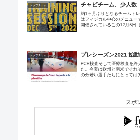
チャビチーム、少人数
トップチーム
約1ヶ月ぶりとなるチームト
はフィジカル中心のメニューでフォームを取り戻す カタ
開催されているこの12月5日（
プレシーズン2021 始
トップチーム
PCR検査そして医療検査を
た。今夏は欧州と南米でそれ
の分若い選手たちにとっては
マンの目に止まることを期待
に訪れています。
スポ