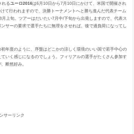
される
ユーロ2016
は6月10日から7月10日にかけて、米国で開催され
にかけて行われますので、決勝トーナメントへと勝ち進んだ代表チーム
8月上旬。ツアーはだいたい7月中/下旬から出発しますので、代表ス
ポンサーの要求で選手たちに無理をさせれば、後で過負荷になってし
の初年度のように、序盤はどこかの涼しく環境のいい国で若手中心の
えていく感じになるのでしょう。フィリアルの選手がたくさん参加す
が、断然好み。
ンサーリンク