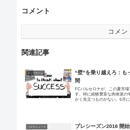
コメント
コメン
関連記事
“壁”を乗り越えろ：も
トップチーム
間
FCバルセロナが、この夏市
す。特に経験豊富な肉体派の
かく先立つものがない。6月
いらしく、まずはサラリー削
な1週間の始まりです。
プレシーズン2016 開
バルサニュース