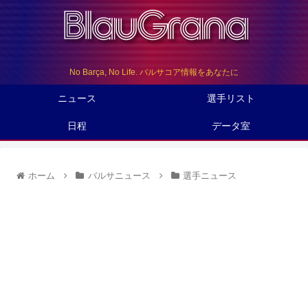
No Barça, No Life. バルサコア情報をあなたに
ニュース
選手リスト
日程
データ室
ホーム
バルサニュース
選手ニュース