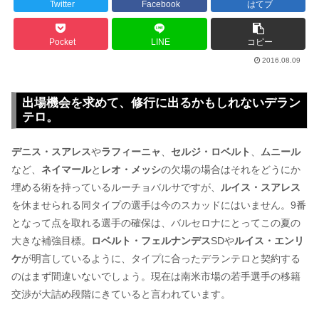
Twitter
Facebook
はてブ
Pocket
LINE
コピー
2016.08.09
出場機会を求めて、修行に出るかもしれないデラン
テロ。
デニス・スアレス
や
ラフィーニャ
、
セルジ・ロベルト
、
ムニール
など、
ネイマール
と
レオ・メッシ
の欠場の場合はそれをどうにか
埋める術を持っているルーチョバルサですが、
ルイス・スアレス
を休ませられる同タイプの選手は今のスカッドにはいません。9番
となって点を取れる選手の確保は、バルセロナにとってこの夏の
大きな補強目標。
ロベルト・フェルナンデス
SDや
ルイス・エンリ
ケ
が明言しているように、タイプに合ったデランテロと契約する
のはまず間違いないでしょう。現在は南米市場の若手選手の移籍
交渉が大詰め段階にきていると言われています。