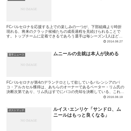
FCバルセロナを応援する上での楽しみの一つが、下部組織より時折
現れる、将来のクラック候補たちの成長過程を見続けられることで
す。トップチームに定着できるであろう選手は毎シーズン1人ほどは
登場しますが、クラックと呼ばれるクラスに到達できるのはごく一握
2014.08.27
りゆえ、その可能性を感じさせる若者が出てくるととりわけ胸が弾
む。フベニールAに所属していた昨シーズン末から、ヤバイ子がいる
ムニールの去就は本人が決める
ぞ、と言われていたムニール・エル・ハッダディは、数年間に一人の
選手ニュース
選手になれそうな逸材です。ということでメディアは早速、彼の話題
で盛り上がり中なり。
FCバルセロナが第4のデランテロとして欲しているバレンシアのパ
コ・アルカセル獲得は、あちらのオーナーであるペーター・リム氏の
決断次第であり、リム氏はすでにパコの売却を決断している、これが
カタルーニャ方面スポーツメディアの共通した認識です。バレンシア
2016.08.19
はアルカセル放出に対するファンの反対を受け、会長とガルシア・ピ
タルチSDが「我々は彼を売りたくはない」とコメントしています
ルイス･エンリケ「サンドロ、ム
が、オーナーの考えはまた別のようで。来週になればおそらく答えは
ポストマッチ
ニールはもっと良くなる」
出るでしょうから、あと少し続報を待つこととしましょう。気になる
のはむしろ、ムニールの去就です。