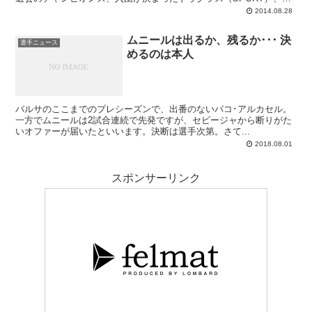
して期待の若手ムニール（MD）です。あとは心調律異常から回復
2014.08.28
し、ドクターから出場許可をもらったアドリアーノ。ちなみにドウグ
ラスに関してはMD紙が電話インタビューに成功していまして、真っ
ムニールは出るか、残るか･･･ 決
先に交渉情報を報じたと胸を張るライバルSPORTとしましては、相
選手ニュース
めるのは本人
当に悔しいんじゃないかと想像します。
バルサのここまでのプレシーズンで、出番のないパコ･アルカセル。
一方でムニールは2試合連続で先発ですが、セビージャから断りがた
いオファーが届いたといいます。決断は選手次第。さて...
2018.08.01
スポンサーリンク