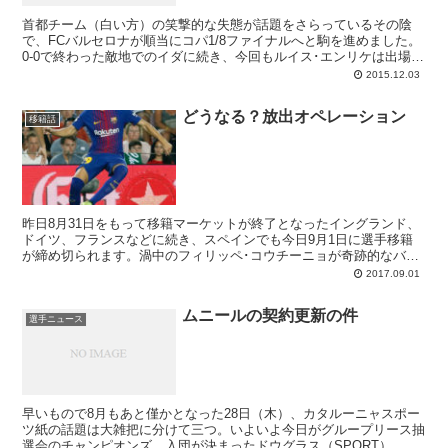
首都チーム（白い方）の笑撃的な失態が話題をさらっているその陰
で、FCバルセロナが順当にコパ1/8ファイナルへと駒を進めました。
0-0で終わった敵地でのイダに続き、今回もルイス･エンリケは出場時
間の少ない選手たちを中心に先発イレブンを編成。そのイダではセグ
2015.12.03
ンダBのチームに無得点とはがっかりだ、と批判を受けた選手たちは
今回はしっかりとその信頼に応え、6-1のゴール祭りとしています。
どうなる？放出オペレーション
主役となったのは、ついについにゴール日照りを終わらせたサンドロ
移籍話
（ハットトリック）とムニール（ダブル）。この試合がきっかけとな
り、若きデランテロたちのゴール感覚が戻ってくることに期待です。
昨日8月31日をもって移籍マーケットが終了となったイングランド、
ドイツ、フランスなどに続き、スペインでも今日9月1日に選手移籍
が締め切られます。渦中のフィリッペ･コウチーニョが奇跡的なバル
サ移籍となるのか、それはそれで気になるのですが、その可否にかか
2017.09.01
わらずどうにかせねばならないのが
ムニールの契約更新の件
選手ニュース
早いもので8月もあと僅かとなった28日（木）、カタルーニャスポー
ツ紙の話題は大雑把に分けて三つ。いよいよ今日がグループリース抽
選会のチャンピオンズ、入団が決まったドウグラス（SPORT）、そ