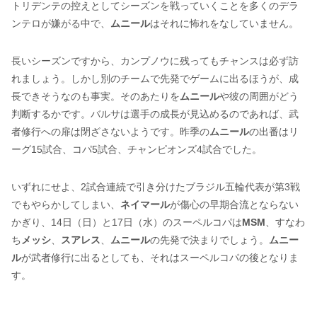
トリデンテの控えとしてシーズンを戦っていくことを多くのデラ
ンテロが嫌がる中で、
ムニール
はそれに怖れをなしていません。
長いシーズンですから、カンプノウに残ってもチャンスは必ず訪
れましょう。しかし別のチームで先発でゲームに出るほうが、成
長できそうなのも事実。そのあたりを
ムニール
や彼の周囲がどう
判断するかです。バルサは選手の成長が見込めるのであれば、武
者修行への扉は閉ざさないようです。昨季の
ムニール
の出番はリ
ーグ15試合、コパ5試合、チャンピオンズ4試合でした。
いずれにせよ、2試合連続で引き分けたブラジル五輪代表が第3戦
でもやらかしてしまい、
ネイマール
が傷心の早期合流とならない
かぎり、14日（日）と17日（水）のスーペルコパは
MSM
、すなわ
ち
メッシ
、
スアレス
、
ムニール
の先発で決まりでしょう。
ムニー
ル
が武者修行に出るとしても、それはスーペルコパの後となりま
す。