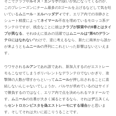
そこでクラブや
ルイス・エンリケ
の扱いが気になってくるのが、
このプレシーズンにチーム最多の3ゴールを上げるなどして気を吐
いている
ムニール・エルハッダディ
です。エリア内での冷静さと
シュート精度によって
ネイマール
不在を埋めているモロッコ系デ
ランテロですが、残念なことに彼は
クラブが探索中の9番とはタイ
プが異なる
。それゆえに並みの活躍では
ムニールは“第4のデラン
テロにはなれない”
わけで、逆に考えるなら、新たに南米から誰か
が来ようとも
ムニール
の序列にこれといった影響はないといえま
す。
ウワサされる
ルアン
であれ誰であれ、新加入するのがエストレー
モもこなせてしまうポリバレントなデランテロでないかぎり、攻
撃陣の人数が増すからといって
ムニール
が押し出されることに直
結しないんじゃないでしょうか。バルサが求めているのはサイド
で勝負するのではなく、エリア内で点を決められるマタドールで
す。
ムニール
の出番が大きく減るとするなら、それは
デニス
くん
ら
セントロカンピスタを偽エストレーモにする場合
かと思いま
す。そしてそれは大いに起こりうることです。