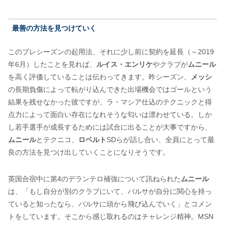
最善の方法を見つけていく
このプレシーズンの起用法、それに少し前に契約を延長（～2019
年6月）したことを見れば、
ルイス・エンリケ
やクラブが
ムニール
を高く評価していることは伝わってきます。昨シーズン、
メッシ
の長期負傷によって転がり込んできた出場機会ではゴールという
結果を残せなかった彼ですが、ラ・マシア仕込のテクニックと得
点力によって面白い存在になれそうな匂いは漂わせている。しか
し若手選手が成長するためには試合に出ることが大事ですから、
ムニール
とテクニコ、
ロベルト
SDらが話し合い、全員にとって最
良の方法を見つけ出していくことになりそうです。
英国合宿中に第4のデランテロ補強について訊ねられた
ムニール
は、「もし自分が別のクラブにいて、バルサが自分に関心を持っ
ていると知ったなら、バルサに頭から飛び込んでいく」とコメン
トをしています。そこから感じ取れるのはチャレンジ精神。MSN