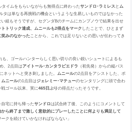
ールタイムをもらいながらも無得点に終わった
サンドロ･ラミレス
と
ム
ルタは単なる再挑戦の機会というような生易しいものではなかった
ない組もそうですが、セグンダBのチームにカンプノウで結果を出せ
ットトリック達成、ムニールも2得点をマーク
したことで、ひとまず
に笑みのなかった
ことから、これでは足りないとの思いが伝わってき
れも、ゴールハンターらしく思い切りの良い鋭いシュートによるも
め、2点目は
アイトール･カンタラピエドラ
（初先発）からの縦パス
快にネットへと突き刺しました。
ムニール
の2点目をアシストした、ポ
。
ムニール
の1点目は
ジェレミー･マテュー
のセンタリングに頭で合わ
ー戦ゴール以来、実に
465日ぶり
の得点だったそうです。
を自宅に持ち帰った
サンドロ
は試合終了後、このようにコメントして
始から終了まで激しく意欲的にプレーしたことに何よりも満足して
ワークを続けていかなければならない」