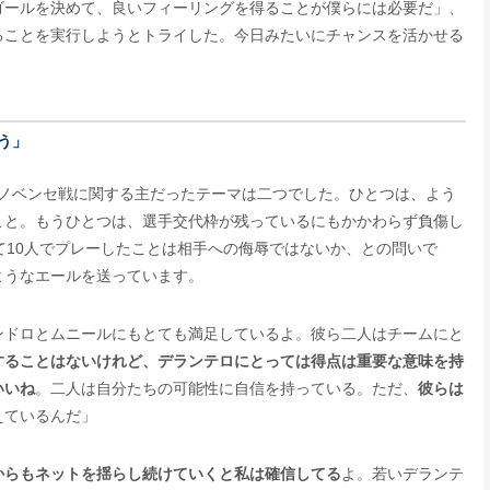
ゴールを決めて、良いフィーリングを得ることが僕らには必要だ」、
ることを実行しようとトライした。今日みたいにチャンスを活かせる
う」
ノベンセ戦に関する主だったテーマは二つでした。ひとつは、よう
こと。もうひとつは、選手交代枠が残っているにもかかわらず負傷し
て10人でプレーしたことは相手への侮辱ではないか、との問いで
ようなエールを送っています。
ンドロとムニールにもとても満足しているよ。彼ら二人はチームにと
することはないけれど、デランテロにとっては得点は重要な意味を持
いいね
。二人は自分たちの可能性に自信を持っている。ただ、
彼らは
えているんだ」
からもネットを揺らし続けていくと私は確信してる
よ。若いデランテ