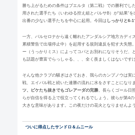
勝ち上がるための条件はブエルタ（第二戦）での勝利でし
用された選手たち（いわゆる控え組とバルサB）が“結果”
出番の少ない選手たちを中心に起用。今回は
しっかりと6-
一方、バルセロナから遠く離れたアンダルシア地方カディ
累積警告で出場停止中）を起用する規則違反を犯す大失態
ー（うっかりミス）によってコパとお別れになりそうだ、
も話題が豊富でらっしゃる、、、全く羨ましくはないです
そんな他クラブの騒ぎはさておき、我らのカンプノウは実に良
戦、エイバル戦と続いた連勝の流れに水をさすことになり
ツ、ピケたち抜きでもゴレアーダの完勝
。長らくゴール日
らが自信を得る上で役立ってくれるでしょう。彼らが第4
大きな意味があります。この夜だけの花火となりませんよ
ついに得点したサンドロ＆ムニール