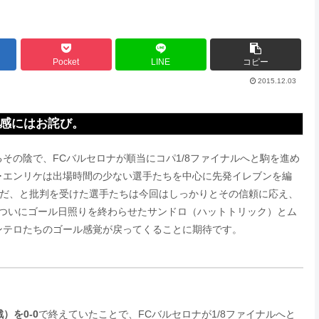
Pocket
LINE
コピー
2015.12.03
快感にはお詫び。
その陰で、FCバルセロナが順当にコパ1/8ファイナルへと駒を進め
ス･エンリケは出場時間の少ない選手たちを中心に先発イレブンを編
りだ、と批判を受けた選手たちは今回はしっかりとその信頼に応え、
についにゴール日照りを終わらせたサンドロ（ハットトリック）とム
ンテロたちのゴール感覚が戻ってくることに期待です。
）を0-0
で終えていたことで、FCバルセロナが1/8ファイナルへと