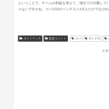
ということで。チームの利益を考えて、地元での大勝してい
ゃないですかね。コパ1/16のベンチ入りが5人だけでな
ポストマッチ
監督コメント
コパ
サンドロ
スポ