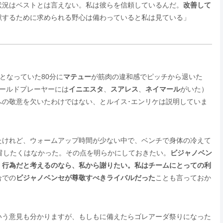
状況はベストとは言えない。私は彼らを信頼しているんだ。
改善して
献するために求められる野心は備わっていると私は見ている」
となっていた80分に
マテュー
が筋肉の違和感でピッチから退いた
ールドプレーヤーには
イニエスタ
、
スアレス
、
ネイマール
がいた）
への敬意を欠いたわけではない、とルイス･エンリケは説明していま
たけれど、ウォームアップ時間が少ない中で、ベンチで身体の冷えて
冒したくはなかった。その点を明らかにしておきたい。
ビジャノベン
く行為だと考えるのなら、私から謝りたい。私はチームにとっての利
合での
ビジャノベンセが尊敬すべきライバルだった
ことも言っておか
いう意見も分かりますが、もしもに備えたらゴレアーダ祭りになった