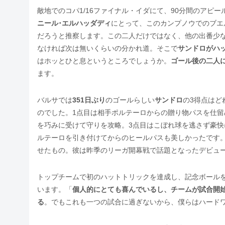
敵地でのコパ1/16ファイナル・イダにて、90分間のアピ
ニール･エルハッダディ
にとって、このカンプノウでのブエ
だろうと推察します。この二人だけではなく、他の出番少
なければ次は無いくらいの分かれ道。そこで
サンドロがハ
はホッとひと息というところでしょうか。
ゴール後の二人
ます。
バルサでは
351日ぶり
のゴールらしい
サンドロ
の3得点はど
のでした。1点目は相手ポルテーロからの贈り物パスを仕留
を巧みに受けて守りを攻略。3点目はこぼれ球を逃さず豪
ルテーロを引き付けてからのヒールパスも美しかったです
せたもの。彼は昨季のリーガ開幕戦で話題となったデビュ
トップチームで初のハットトリックを達成し、記念ボール
います。「
個人的にとても喜んでいるし、チームが試合開
る
。でもこれも一つの試合に過ぎないから、僕らはハード