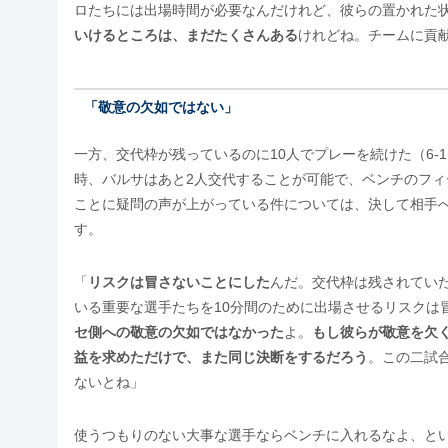
ロたちには出場時間が必要なんだけれど、彼らの置かれた
いけるところは、まだたくさんある
けれどね。チームに貢
「敬意の欠如ではない」
一方、交代枠が残っているのに10人でプレーを続けた（6-1
時、バルサはあと2人交代することが可能で、ベンチのフィ
ことに疑問の声が上がっている件については、決して相手
す。
「
リスクは冒さないことにした
んだ。交代枠は残されてい
いる重要な選手たちを10分間のために出場させるリスクは
セ側への敬意の欠如ではなかった
よ。
もし彼らが敬意を欠
益を求めただけで、また同じ決断をするだろう
。この二試
ないとね」
使うつもりのない大事な選手ならベンチに入れるなよ、と