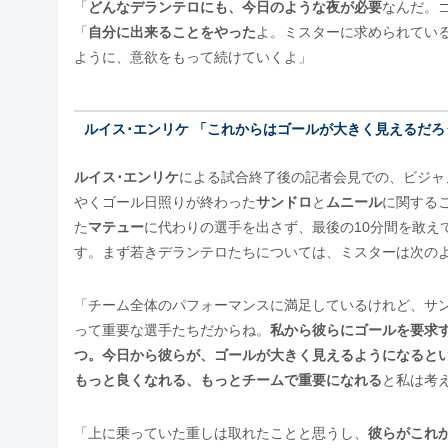
「
どんなデランテロにも、今日のような夜が必要
なんだ。
「
自分に出来ることをやった
よ。ミスターに求められてい
ように、意欲をもって続けていくよ」
ルイス･エンリケ 「これからはゴールが大きく見えるだろ
ルイス･エンリケ
による試合終了後の記者会見での、ビジャ
やくゴール日照りが終わった
サンドロ
と
ムニール
に関する
た
マテュー
に代わりの選手を出さず、最後の10分間を敢え
す。まず若きデランテロたちについては、ミスターは次の
「チーム全体のパフォーマンスに満足しているけれど、サ
って重要な選手たちだからね。
私から彼らにゴールを要求
つ。今日から彼らが、ゴールが大きく見えるようになると
もっと良くなれる、もっとチームで重要になれる
と私は考
「上に乗っていた重しは取れたことと思うし、
彼らがこれ