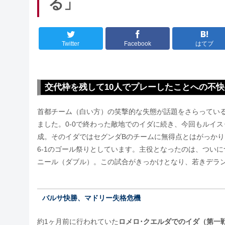
る」
Twitter
Facebook
はてブ
交代枠を残して10人でプレーしたことへの不
首都チーム（白い方）の笑撃的な失態が話題をさらっている
ました。0-0で終わった敵地でのイダに続き、今回もルイ
成。そのイダではセグンダBのチームに無得点とはがっか
6-1のゴール祭りとしています。主役となったのは、つい
ニール（ダブル）。この試合がきっかけとなり、若きデラ
バルサ快勝、マドリー失格危機
約1ヶ月前に行われていた
ロメロ･クエルダでのイダ（第一戦