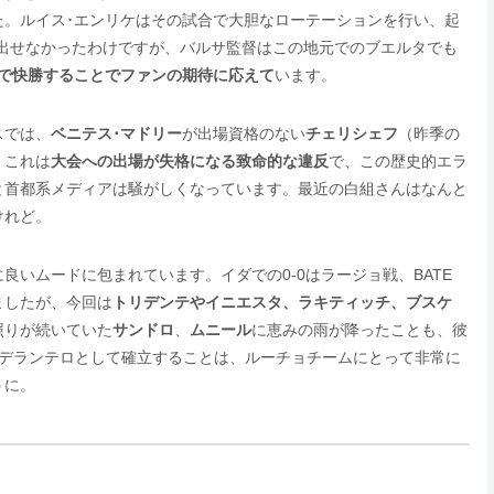
た。ルイス･エンリケはその試合で大胆なローテーションを行い、起
を出せなかったわけですが、バルサ監督はこの地元でのブエルタでも
1で快勝することでファンの期待に応えて
います。
スでは、
ベニテス･マドリー
が出場資格のない
チェリシェフ
（昨季の
。これは
大会への出場が失格になる致命的な違反
で、この歴史的エラ
と首都系メディアは騒がしくなっています。最近の白組さんはなんと
けれど。
いムードに包まれています。イダでの0-0はラージョ戦、BATE
ましたが、今回は
トリデンテやイニエスタ、ラキティッチ、ブスケ
照りが続いていた
サンドロ
、
ムニール
に恵みの雨が降ったことも、彼
のデランテロとして確立することは、ルーチョチームにとって非常に
うに。