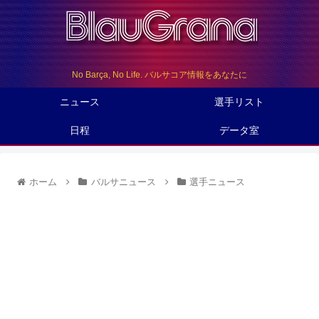
No Barça, No Life. バルサコア情報をあなたに
ニュース
選手リスト
日程
データ室
ホーム
バルサニュース
選手ニュース