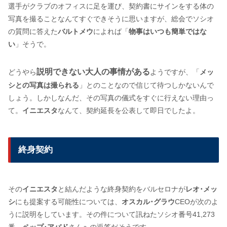
選手がクラブのオフィスに足を運び、契約書にサインをする体の
写真を撮ることなんてすぐできそうに思いますが、総会でソシオ
の質問に答えた
バルトメウ
によれば「
物事はいつも簡単ではな
い
」そうで。
説明できない大人の事情がある
どうやら
ようですが、「
メッ
シとの写真は撮られる
」とのことなので信じて待つしかないんで
しょう。しかしなんだ、その写真の儀式をすぐに行えない理由っ
て。
イニエスタ
なんて、契約延長を公表して即日でしたよ。
終身契約
その
イニエスタ
と結んだような終身契約をバルセロナが
レオ･メッ
シ
にも提案する可能性については、
オスカル･グラウ
CEOが次のよ
うに説明をしています。その件について訊ねたソシオ番号41,273