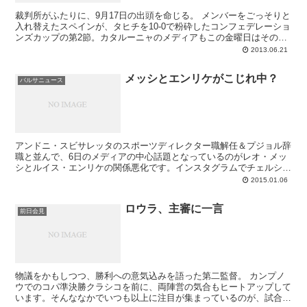
裁判所がふたりに、9月17日の出頭を命じる。 メンバーをごっそりと
入れ替えたスペインが、タヒチを10-0で粉砕したコンフェデレーショ
ンズカップの第2節。カタルーニャのメディアもこの金曜日はその話
題が中心となっていて、ビジャのハットトリ...
2013.06.21
メッシとエンリケがこじれ中？
バルサニュース
アンドニ・スビサレッタのスポーツディレクター職解任＆プジョル辞
職と並んで、6日のメディアの中心話題となっているのがレオ・メッ
シとルイス・エンリケの関係悪化です。インスタグラムでチェルシー
やフィリペ・ルイス、クルトワのアカウントをフォローし始めたぞー
2015.01.06
なんてニュースが来季の移籍への布石か？と報じられるクラックです
から、監督との不和となれば蜜の味。首都系メディアは特にガッツリ
ロウラ、主審に一言
と食いついています。
前日会見
物議をかもしつつ、勝利への意気込みを語った第二監督。 カンプノ
ウでのコパ準決勝クラシコを前に、両陣営の気合もヒートアップして
います。そんななかでいつも以上に注目が集まっているのが、試合を