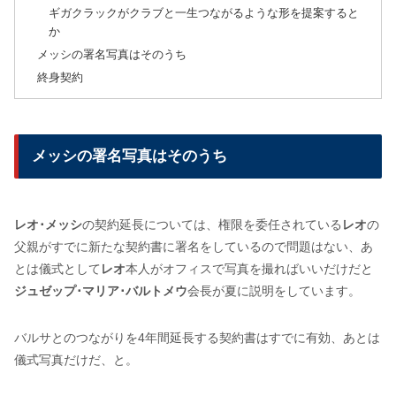
ギガクラックがクラブと一生つながるような形を提案すると
か
メッシの署名写真はそのうち
終身契約
メッシの署名写真はそのうち
レオ･メッシ
の契約延長については、権限を委任されている
レオ
の
父親がすでに新たな契約書に署名をしているので問題はない、あ
とは儀式として
レオ
本人がオフィスで写真を撮ればいいだけだと
ジュゼップ･マリア･バルトメウ
会長が夏に説明をしています。
バルサとのつながりを4年間延長する契約書はすでに有効、あとは
儀式写真だけだ、と。