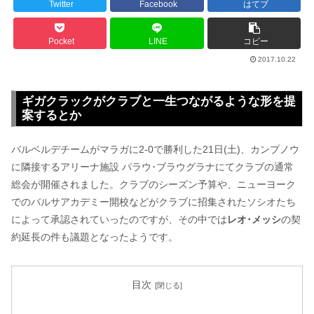
Twitter
Facebook
はてブ
Pocket
LINE
コピー
2017.10.22
ギガクラックがクラブと一生つながるような形を提
案するとか
バルベルデチームがマラガに2-0で勝利した21日(土)、カンプノウ
に隣接するアリーナ施設 パラウ･ブラウグラナにてクラブの通常
総会が開催されました。クラブのシーズン予算や、ニューヨーク
でのバルサアカデミー開校などがクラブに招集されたソシオたち
によって承認されていったのですが、その中では
レオ･メッシ
の契
約延長の件も議題となったようです。
目次