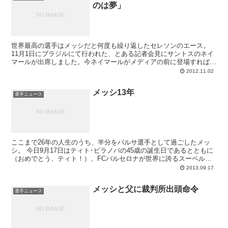
のは夢」
世界最高の選手はメッシだと何度も繰り返したセレソンのエース。
11月1日にブラジルにて行われた、とある記者会見にサントスのネイ
マールが出席しました。今ネイマールがメディアの前に登場すれば、
バルサの話題は避けては通れません。この...
2012.11.02
メッシ13年
選手ニュース
ここまで26年の人生のうち、半分をバルサ選手として過ごしたメッ
シ。 今日9月17日はティト･ビラノバの45歳の誕生日であるとともに
（おめでとう、ティト！）、FCバルセロナが世界に誇るスーペルク
ラック、リオネル･メッシが父ホルヘさんとと...
2013.09.17
メッシと父に裁判所出頭命令
選手ニュース