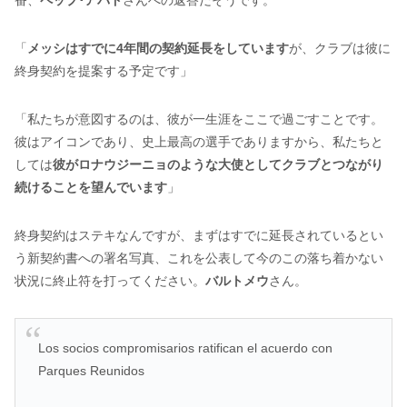
番、
ペップ･アバド
さんへの返答だそうです。
「
メッシはすでに4年間の契約延長をしています
が、クラブは彼に
終身契約を提案する予定です」
「私たちが意図するのは、彼が一生涯をここで過ごすことです。
彼はアイコンであり、史上最高の選手でありますから、私たちと
しては
彼がロナウジーニョのような大使としてクラブとつながり
続けることを望んでいます
」
終身契約はステキなんですが、まずはすでに延長されているとい
う新契約書への署名写真、これを公表して今のこの落ち着かない
状況に終止符を打ってください。
バルトメウ
さん。
Los socios compromisarios ratifican el acuerdo con
Parques Reunidos