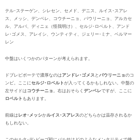
テル･ステーゲン、シレセン、セメド、デニス、ルイス･スアレ
ス、メッシ、デンベレ、コウチーニョ、パウリーニョ、アルカセ
ル、アルバ、ディニェ（怪我明け）、セルジ･ロベルト、アンド
レ･ゴメス、アレイシ、ウンティティ、ジェリー･ミナ、ベルマー
レン
中盤はいくつかのパターンが考えられます。
ドブレピボーテで濃厚なのは
アンドレ･ゴメス
と
パウリーニョ
のコ
ンビ。ここに
セルジ･ロベルト
が入ってくるかもしれない。中盤の
左サイドは
コウチーニョ
。右はおそらく
デンベレ
ですが、ここに
ロベルト
もあります。
前線は
レオ･メッシ
か
ルイス･スアレス
のどちらかは温存されるか
もしれない。
このセルタ･デ･ビーゴ戦にバルサはどのようなメンタリティで挑