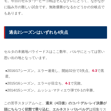
モ。今日のセルタ･デ･ビーゴ戦はそんなクレにとって、なかなか
に臨み方の難しい試合です。無敗優勝がなるかどうかの分岐点で
もあります。
過去2シーズンはいずれも4失点
セルタの本拠地バライードスはここ数年、バルサにとっては苦い
思い出の地となっています。
●2016/17シーズン。エラー連発し、開始32分で3失点、
4-3
で黒
星。
●2015/16シーズン。エラーが目立ち、
4-1
で完敗。
●2014/15シーズン。ムッシュ･マティエウ弾で0-1の辛勝。
この苦手スタジアムへと、
週末（4日後）のコパ･デル･レイ決勝が
頭にちらつく状態で乗り込む
。
エルネスト･バルベルデ
は招集リス