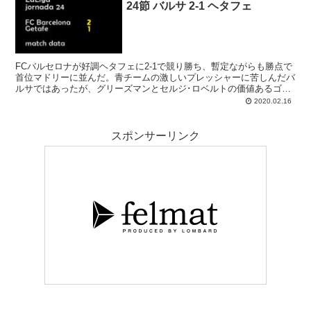
24節 バルサ 2-1 ヘタフェ
FCバルセロナが好調ヘタフェに2-1で競り勝ち、暫定ながらも勝点で
首位マドリーに並んだ。青チームの激しいプレッシャーに苦しんだバ
ルサではあったが、グリーズマンとセルジ･ロベルトの価値あるゴー
ルで2点を先行。しかしトドメの機会を逃したのは大きく、話題のア
2020.02.16
ンヘルにゴラッソを決められた後は走り止めないヘタフェに苦労して
の勝点３だった。テル･ステーゲン様々。
スポンサーリンク