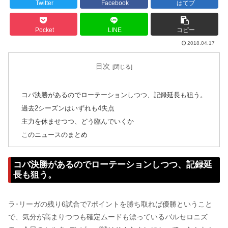
Twitter
Facebook
はてブ
Pocket
LINE
コピー
2018.04.17
目次
コパ決勝があるのでローテーションしつつ、記録延長も狙う。
過去2シーズンはいずれも4失点
主力を休ませつつ、どう臨んでいくか
このニュースのまとめ
コパ決勝があるのでローテーションしつつ、記録延
長も狙う。
ラ･リーガの残り6試合で7ポイントを勝ち取れば優勝ということ
で、気分が高まりつつも確定ムードも漂っているバルセロニズ