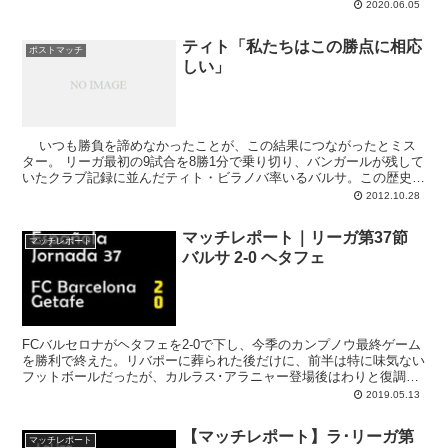
のマジョルカ戦は問題なく起用されるでしょう。モチベーションも十
2020.06.05
分。競技再開を前に「フットボールに集中していく」と意気込みを語
る“キラー”です。
ティト「私たちはこの勝点に相応
ポストマッチ
しい」
いつも勝負を諦めなかったことが、この結果につながったとミス
ター。 リーガ最初の9試合を8勝1分で乗り切り、バンガールが残して
いたクラブ記録に並んだティト・ビラノバ率いるバルサ。この歴史的
快挙ともいえるスタートダッシュに成功し...
2012.10.28
マッチレポート｜リーガ第37節
マッチレポート
バルサ 2-0 ヘタフェ
FCバルセロナがヘタフェを2-0で下し、今季のカンプノウ最終ゲーム
を勝利で終えた。リバポーに葬られた後だけに、前半は特に味気ない
フットボールだったが、カルラス･アラニャー登場後はわりと復調。
アルトゥロ･ビダルが今日も元気だった。
2019.05.13
【マッチレポート】ラ･リーガ第
マッチレポート