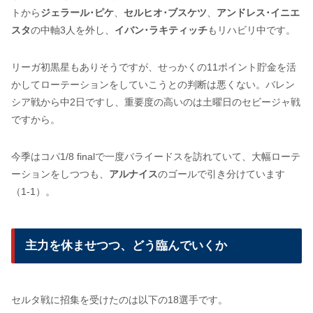
トから
ジェラール･ピケ
、
セルヒオ･ブスケツ
、
アンドレス･イニエ
スタ
の中軸3人を外し、
イバン･ラキティッチ
もリハビリ中です。
リーガ初黒星もありそうですが、せっかくの11ポイント貯金を活
かしてローテーションをしていこうとの判断は悪くない。バレン
シア戦から中2日ですし、重要度の高いのは土曜日のセビージャ戦
ですから。
今季はコパ1/8 finalで一度バライードスを訪れていて、大幅ローテ
ーションをしつつも、
アルナイス
のゴールで引き分けています
（1-1）。
主力を休ませつつ、どう臨んでいくか
セルタ戦に招集を受けたのは以下の18選手です。