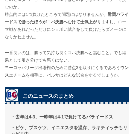
むのか。
勝点的には1つ負けたところで問題にはなりませんが、
難関バライ
ードスで勝ったほうがコパ決勝へむけて士気上がり
ますし、ロー
マ戦があれだっただけにショボい試合をして負けたらダメージに
なりかねません。
一番良いのは、勝って気持ち良くコパ決勝へと臨むこと。でも結
果として引き分けでも悪くはない。
ヨーロッパリーグ出場権のために勝点3を取りにくるであろう
ウン
スエ
チームを相手に、バルサはどんな試合をするでしょうか。
このニュースのまとめ
・去年は4-3、一昨年は4-1で負けてるバライードス
・ピケ、ブスケツ、イニエスタを温存、ラキティッチもリ
ハビリ中