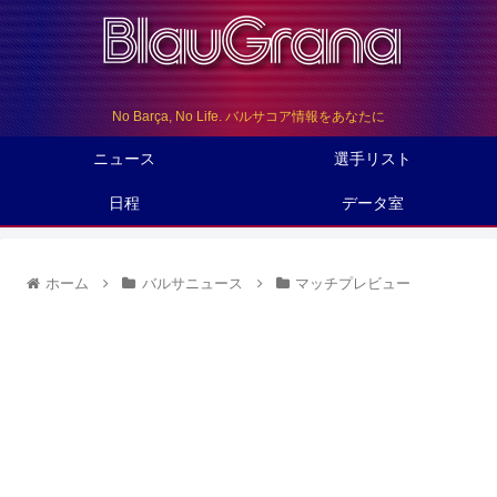
No Barça, No Life. バルサコア情報をあなたに
ニュース
選手リスト
日程
データ室
ホーム
バルサニュース
マッチプレビュー