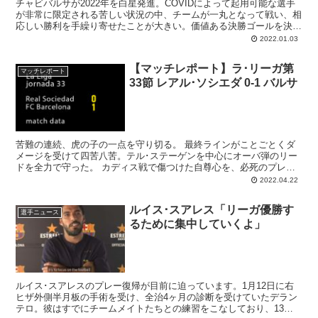
チャビバルサが2022年を白星発進。COVIDによって起用可能な選手
が非常に限定される苦しい状況の中、チームが一丸となって戦い、相
応しい勝利を手繰り寄せたことが大きい。価値ある決勝ゴールを決め
たのは、冬市場での移籍が語られるルーク･デヨング。試合終盤での
2022.01.03
テル･ステーゲンによるパラドンも決定的だった。これにてバルサは
チャンピオンズ圏内まで1ポイントへと接近。希望が見えてきた。
【マッチレポート】ラ･リーガ第
マッチレポート
33節 レアル･ソシエダ 0-1 バルサ
苦難の連続、虎の子の一点を守り切る。 最終ラインがことごとくダ
メージを受けて四苦八苦。テル･ステーゲンを中心にオーバ弾のリー
ドを全力で守った。 カディス戦で傷つけた自尊心を、必死のプレー
でいくらか回復させた。内容ではラ･レアルが上回ってい...
2022.04.22
ルイス･スアレス「リーガ優勝す
選手ニュース
るために集中していくよ」
ルイス･スアレスのプレー復帰が目前に迫っています。1月12日に右
ヒザ外側半月板の手術を受け、全治4ヶ月の診断を受けていたデラン
テロ。彼はすでにチームメイトたちとの練習をこなしており、13日