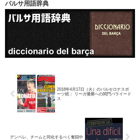
バルサ用語辞典
2018年4月17日（火）のバルセロナスポ
ーツ紙： リーガ優勝への関門バライード
ス
デンベレ、チームと同化するべく奮闘中