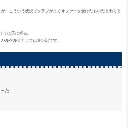
すが、こういう状況でクラブがよくオファーを受けたものだとわりと
ように天に祈る。
、
バルベルデ
としては良い話です。
なった