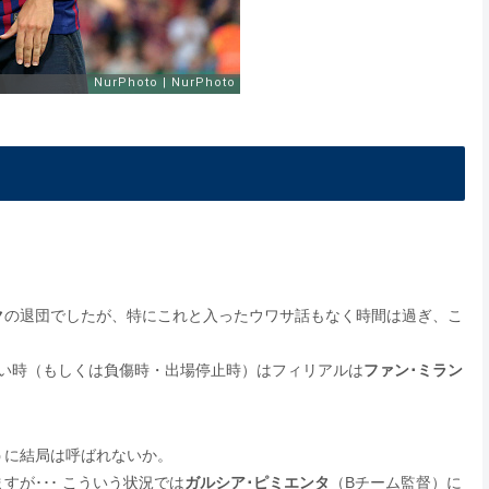
ク
の退団でしたが、特にこれと入ったウワサ話もなく時間は過ぎ、こ
い時（もしくは負傷時・出場停止時）はフィリアルは
ファン･ミラン
うに結局は呼ばれないか。
すが･･･ こういう状況では
ガルシア･ピミエンタ
（Bチーム監督）に