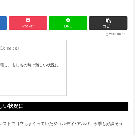
Pocket
LINE
コピー
2018.09.03
目次
籍し、もしもの時は難しい状況に
しい状況に
シストで目立ちまくっていた
ジョルディ･アルバ
。今季も好調そう