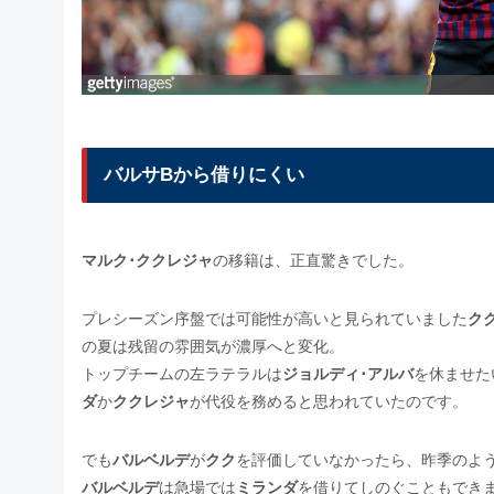
バルサBから借りにくい
マルク･ククレジャ
の移籍は、正直驚きでした。
プレシーズン序盤では可能性が高いと見られていました
ク
の夏は残留の雰囲気が濃厚へと変化。
トップチームの左ラテラルは
ジョルディ･アルバ
を休ませた
ダ
か
ククレジャ
が代役を務めると思われていたのです。
でも
バルベルデ
が
クク
を評価していなかったら、昨季のよ
バルベルデ
は急場では
ミランダ
を借りてしのぐこともできま