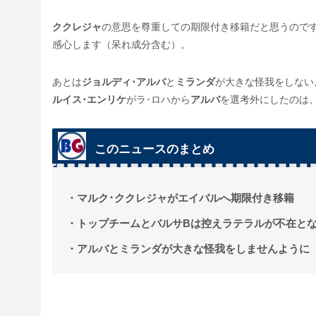
ククレジャ
の意思を尊重しての期限付き移籍だと思うので
感心します（呆れ成分含む）。
あとは
ジョルディ･アルバ
と
ミランダ
が大きな怪我をしない
ルイス･エンリケ
がラ･ロハから
アルバ
を選考外にしたのは
このニュースのまとめ
・マルク･ククレジャがエイバルへ期限付き移籍
・トップチームとバルサBは控えラテラルが不在と
・アルバとミランダが大きな怪我をしませんように