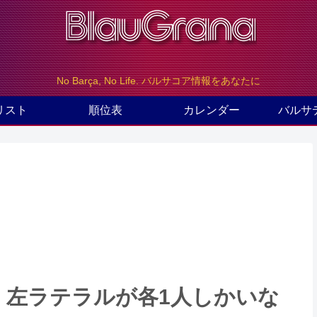
No Barça, No Life. バルサコア情報をあなたに
リスト
順位表
カレンダー
バルサ
、左ラテラルが各1人しかいな