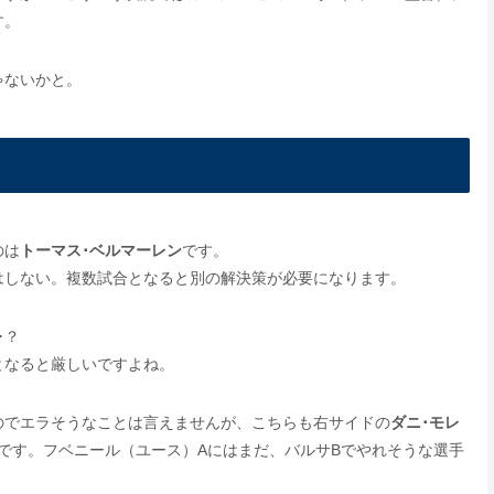
す。
ゃないかと。
のは
トーマス･ベルマーレン
です。
はしない。複数試合となると別の解決策が必要になります。
･？
となると厳しいですよね。
のでエラそうなことは言えませんが、こちらも右サイドの
ダニ･モレ
です。フベニール（ユース）Aにはまだ、バルサBでやれそうな選手