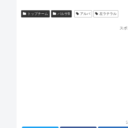
トップチーム
バルサB
アルバ
左ラテラル
スポ