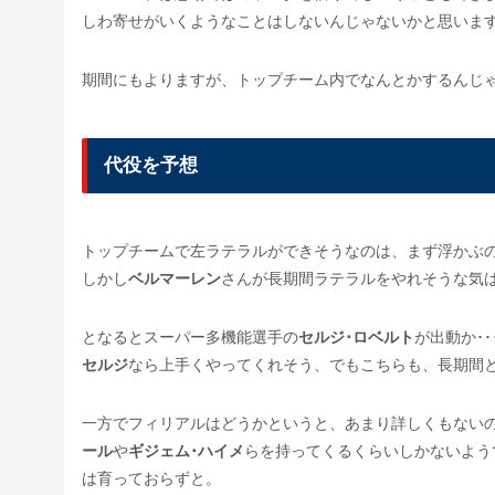
しわ寄せがいくようなことはしないんじゃないかと思いま
期間にもよりますが、トップチーム内でなんとかするんじ
代役を予想
トップチームで左ラテラルができそうなのは、まず浮かぶ
しかし
ベルマーレン
さんが長期間ラテラルをやれそうな気
となるとスーパー多機能選手の
セルジ･ロベルト
が出動か･･
セルジ
なら上手くやってくれそう、でもこちらも、長期間
一方でフィリアルはどうかというと、あまり詳しくもない
ール
や
ギジェム･ハイメ
らを持ってくるくらいしかないよう
は育っておらずと。