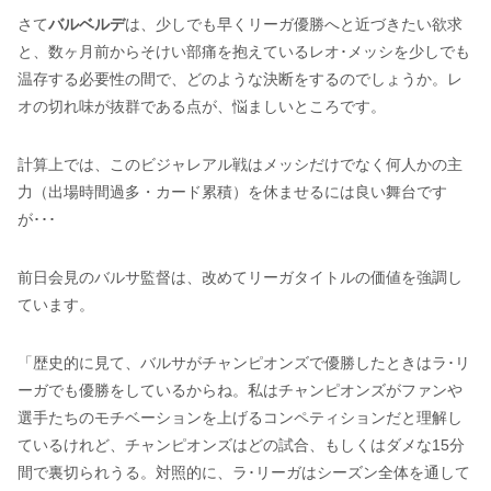
さて
バルベルデ
は、少しでも早くリーガ優勝へと近づきたい欲求
と、数ヶ月前からそけい部痛を抱えているレオ･メッシを少しでも
温存する必要性の間で、どのような決断をするのでしょうか。レ
オの切れ味が抜群である点が、悩ましいところです。
計算上では、このビジャレアル戦はメッシだけでなく何人かの主
力（出場時間過多・カード累積）を休ませるには良い舞台です
が･･･
前日会見のバルサ監督は、改めてリーガタイトルの価値を強調し
ています。
「歴史的に見て、バルサがチャンピオンズで優勝したときはラ･リ
ーガでも優勝をしているからね。私はチャンピオンズがファンや
選手たちのモチベーションを上げるコンペティションだと理解し
ているけれど、チャンピオンズはどの試合、もしくはダメな15分
間で裏切られうる。対照的に、ラ･リーガはシーズン全体を通して