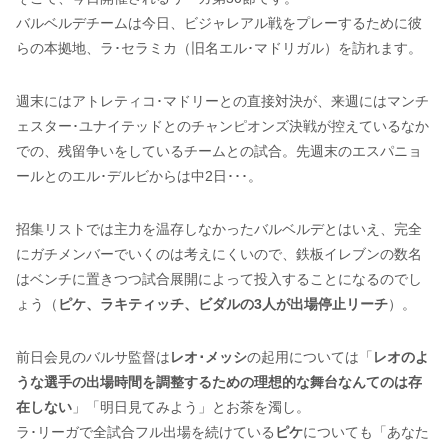
バルベルデチームは今日、ビジャレアル戦をプレーするために彼
らの本拠地、ラ･セラミカ（旧名エル･マドリガル）を訪れます。
週末にはアトレティコ･マドリーとの直接対決が、来週にはマンチ
ェスター･ユナイテッドとのチャンピオンズ決戦が控えているなか
での、残留争いをしているチームとの試合。先週末のエスパニョ
ールとのエル･デルビからは中2日･･･。
招集リストでは主力を温存しなかったバルベルデとはいえ、完全
にガチメンバーでいくのは考えにくいので、鉄板イレブンの数名
はベンチに置きつつ試合展開によって投入することになるのでし
ょう（
ピケ、ラキティッチ、ビダルの3人が出場停止リーチ
）。
前日会見のバルサ監督は
レオ･メッシ
の起用については「
レオのよ
うな選手の出場時間を調整するための理想的な舞台なんてのは存
在しない
」「明日見てみよう」とお茶を濁し。
ラ･リーガで全試合フル出場を続けている
ピケ
についても「あなた