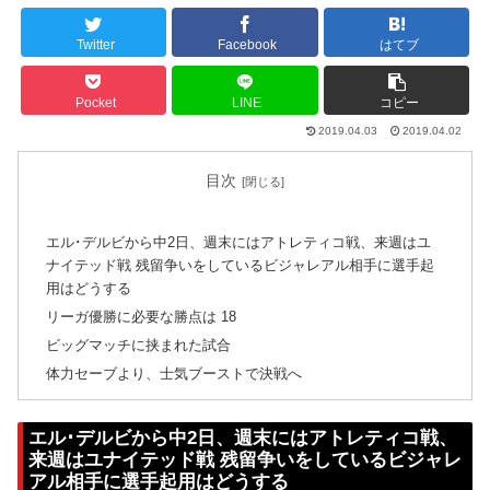
Twitter
Facebook
はてブ
Pocket
LINE
コピー
2019.04.03
2019.04.02
目次
エル･デルビから中2日、週末にはアトレティコ戦、来週はユ
ナイテッド戦 残留争いをしているビジャレアル相手に選手起
用はどうする
リーガ優勝に必要な勝点は 18
ビッグマッチに挟まれた試合
体力セーブより、士気ブーストで決戦へ
エル･デルビから中2日、週末にはアトレティコ戦、
来週はユナイテッド戦 残留争いをしているビジャレ
アル相手に選手起用はどうする