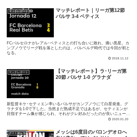
た。レオ･メッシはバルサでの公式戦 600試合出場を達成。
マッチレポート｜リーガ第12節
マッチレポート
バルサ 3-4 ベティス
FCバルセロナがレアル･ベティスとの打ち合いに敗れ、痛い黒星。カ
ンプノウでリーグ戦を落としたのは、バルベルデ時代では今回が初と
なる。
2018.11.12
【マッチレポート】ラ･リーガ第
マッチレポート
20節 バルサ 1-0 グラナダ
新監督キケ･セティエン率いるバルサがカンプノウにて白星発進。グ
ラナダを1-0で下した。当然まだ熟成不足ではあるが、セティエンが
目指すチーム像が感じられ、それがクレ好みだったのが良いニュース
だ。ヘルマン退場で10人となったグラナダに対し、リキ･プッチ投入
2020.01.20
でリズムを変え、メッシが勝点3をもたらした。
メッシは6度目のバロンデオロへ
ポストマッチ