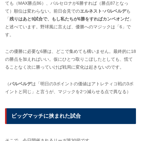
ても（MAX勝点86）、バルセロナが6勝すれば（勝点87となっ
て）順位は変わらない。前日会見での
エルネスト･バルベルデ
も
「
残りはあと9試合で、もし私たちが6勝をすればカンペオンだ
」
と述べています。野球風に言えば、優勝へのマジックは「6」で
す。
この優勝に必要な6勝は、どこで集めても構いません。最終的に18
の勝点を加えればいい。仮にひとつ取りこぼしたとしても、慌て
ることなく次に勝っていけば戦局に変化は起きないのです。
（
バルベルデ
は「明日の3ポイントの価値はアトレティコ戦の3ポ
イントと同じ」と言うが、マジックを2つ減らせる点で異なる）
ビッグマッチに挟まれた試合
そこで、今日開催されるリーガ第30節です。