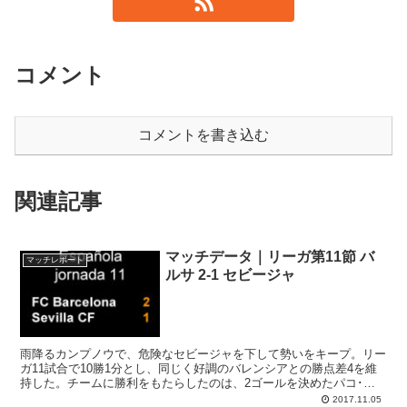
コメント
コメントを書き込む
関連記事
マッチデータ｜リーガ第11節 バ
マッチレポート
ルサ 2-1 セビージャ
雨降るカンプノウで、危険なセビージャを下して勢いをキープ。リー
ガ11試合で10勝1分とし、同じく好調のバレンシアとの勝点差4を維
持した。チームに勝利をもたらしたのは、2ゴールを決めたパコ･ア
ルカセル。監督に与えられたチャンスをきっちり活かし結果を残し
2017.11.05