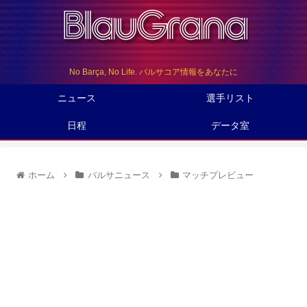
No Barça, No Life. バルサコア情報をあなたに
ニュース
選手リスト
日程
データ室
ホーム
バルサニュース
マッチプレビュー