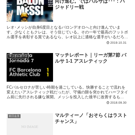
向け進む。ではバルサは･･･：バ
ジャドリー戦
レオ･メッシが自身6度目となるバロンデオロへと向け進んでいま
す。少なくともクレは、そう信じている。その一年で最高のフットボ
ル選手を表彰する賞であるなら、レオ以上に適格な選手がいるだろう
かと。先週末のバジャドリー戦はその新たなる証明でした。では一方
2019.10.31
でバルベルデバルサはクラブ史上6度目となる欧州制覇、もしくはク
レを魅了するフットボール哲学の復活へと向けて順調かというと正
マッチレポート｜リーガ第7節 バ
直、期待薄です。
マッチレポート
ルサ 1-1 アスレティック
FCバルセロナが苦しい時期を過ごしている。快勝することで流れを
変えたいアスレティック戦だったが、守備の隙を突かれてハーフタイ
ム前に先行される嫌な展開。メッシを投入した後半に改善するも...
2018.09.30
マルティーノ「おそらくはラスト
前日会見
チャンス」