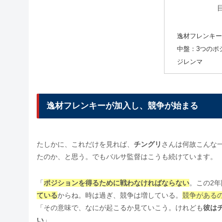
逸材フレンキー
中盤：3つのポ
ジレンマ
逸材フレンキーが加入し、競争が始まる
たしかに、これだけを見れば、
チングリ
さんは何故こんな
たのか、と思う。でもバルサ監督はこうも続けています。
「
ポジションを得るために戦わなければならない
。この2
ている
からね。時は過ぎ、競争は増している。
競争がある
「その意味で、なにが起こるか見ていこう。けれども
彼は
い
」