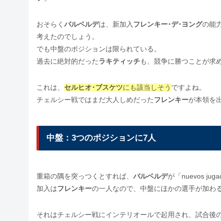
おそらく
バルベルデ
は、新加入
フレンキー･デ･ヨング
の能
考えたのでしょう。
でも中盤のポジションは限られている。
過去に絶対的だった
ラキティッチ
も、競争に勝つことが求
これは、
セルヒオ･ブスケツ
にも該当しそう
ですよね。
チェルシー戦ではまだ大人しめだった
フレンキー
が本領を
中盤：3つのポジションに7人
重箱の隅を突っつくとすれば、
バルベルデ
が「nuevos 
加入は
フレンキー
の一人なので、中盤にほかの選手が加わ
それはチェルシー戦にインテリオールで起用され、試合後