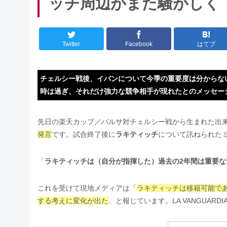
ッチ周辺がまた騒がしく
Twitter
Facebook
はてブ
チェルシー戦後、イバンについて今季の重要度は分からな
時は過ぎ、それだけ強力な競争相手が現れたとのメッセー
先日の楽天カップ／バルサ対チェルシー戦から生まれた出
発言
です。試合終了後に
ラキティッチ
について訊ねられた
「
ラキティッチは（自分が指揮した）過去の2年間は重要
これを受けて現地メディアは「
ラキティッチは移籍可能で
する考えに変化が出た
、と報じています。LA VANGUAR