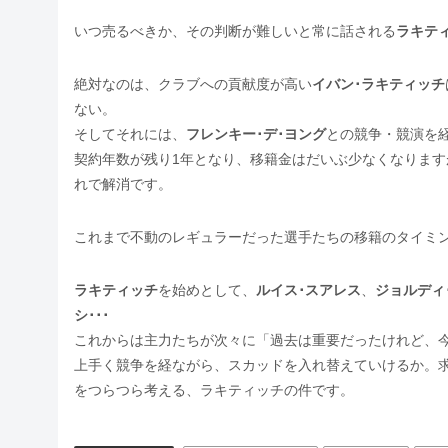
いつ売るべきか、その判断が難しいと常に話される
ラキテ
絶対なのは、クラブへの貢献度が高い
イバン･ラキティッチ
ない。
そしてそれには、
フレンキー･デ･ヨング
との競争・競演を
契約年数が残り1年となり、移籍金はだいぶ少なくなりま
れで解消です。
これまで不動のレギュラーだった選手たちの移籍のタイミ
ラキティッチ
を始めとして、
ルイス･スアレス
、
ジョルディ
シ･･･
これからは主力たちが次々に「過去は重要だったけれど、
上手く競争を経ながら、スカッドを入れ替えていけるか。
をつらつら考える、ラキティッチの件です。