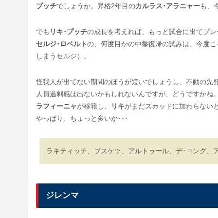
プッチ
でしょうか。昇格2年目の
カルラス･アラニャー
も、
でも
リキ･プッチ
の成長を考えれば、もっと試合に出てプレ
セルジ･ロベルト
の、何度目かの中盤復帰の試みは、今度こ
しまうセルジ）。
怪我人が出てない期間のほうが短いでしょうし、不動の先
人員過剰感は出ないかもしれないんですが、どうですかね
ラフィーニャ
が移籍し、
リキ
がまだスカッドに加わらない
やっぱり、ちょっと多いか･･･
ラキティッチ、ブスケツ、アルトゥール、デ･ヨング、ア
ジレンマ