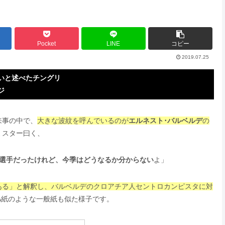
Pocket
LINE
コピー
2019.07.25
いと述べたチングリ
ジ
来事の中で、
大きな波紋を呼んでいるのが
エルネスト･バルベルデ
の
ミスター曰く、
な選手だったけれど、今季はどうなるか分からない
よ」
ある」と解釈し、バルベルデのクロアチア人セントロカンピスタに対
DIA紙のような一般紙も似た様子です。