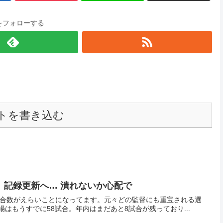
をフォローする
トを書き込む
、記録更新へ… 潰れないか心配で
試合数がえらいことになってます。元々どの監督にも重宝される選
場はもうすでに58試合。年内はまだあと8試合が残っており...