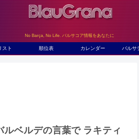
No Barça, No Life. バルサコア情報をあなたに
リスト
順位表
カレンダー
バルサ
バルベルデの言葉で ラキティ