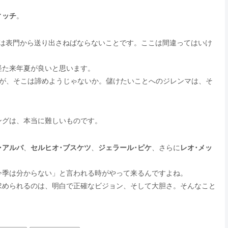
ィッチ
。
は表門から送り出さねばならないことです。ここは間違ってはいけ
経た来年夏が良いと思います。
すが、そこは諦めようじゃないか。儲けたいことへのジレンマは、そ
ングは、本当に難しいものです。
･アルバ
、
セルヒオ･ブスケツ
、
ジェラール･ピケ
、さらに
レオ･メッ
今季は分からない」と言われる時がやって来るんですよね。
求められるのは、明白で正確なビジョン、そして大胆さ。そんなこと