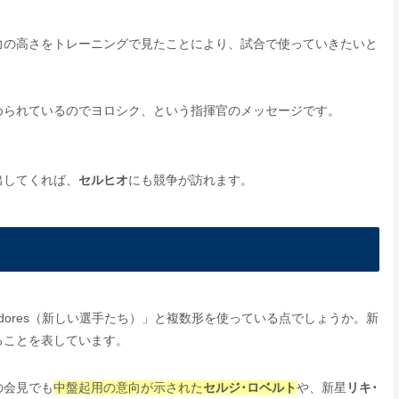
力の高さをトレーニングで見たことにより、試合で使っていきたいと
められているのでヨロシク、という指揮官のメッセージです。
出してくれば、
セルヒオ
にも競争が訪れます。
jugadores（新しい選手たち）」と複数形を使っている点でしょうか。新
ることを表しています。
の会見でも
中盤起用の意向が示された
セルジ･ロベルト
や、新星
リキ･