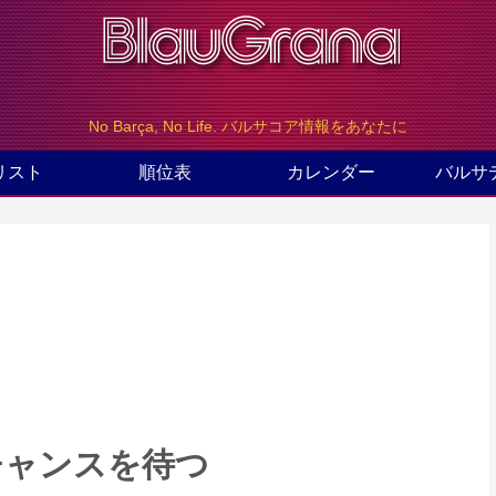
No Barça, No Life. バルサコア情報をあなたに
リスト
順位表
カレンダー
バルサ
チャンスを待つ