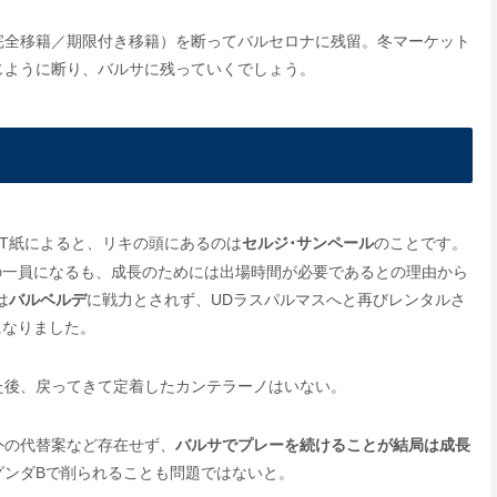
完全移籍／期限付き移籍）を断ってバルセロナに残留。冬マーケット
じように断り、バルサに残っていくでしょう。
ORT紙によると、リキの頭にあるのは
セルジ･サンペール
のことです。
サの一員になるも、成長のためには出場時間が必要であるとの理由から
は
バルベルデ
に戦力とされず、UDラスパルマスへと再びレンタルさ
になりました。
た後、戻ってきて定着したカンテラーノはいない。
外の代替案など存在せず、
バルサでプレーを続けることが結局は成長
グンダBで削られることも問題ではないと。