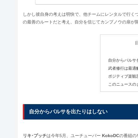
しかし彼自身の考えは明快で、他チームにレンタルで行く
の最善のルートだと考え、自分を信じてカンプノウの扉が
自分からバルサ
武者修行は最適
ポジティブ楽観
このニュースの
自分からバルサを出たりはしない
リキ･プッチ
は今年5月、ユーチューバー
KokoDC
の番組の