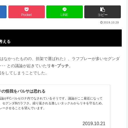
Pocket
LINE
コピー
2019.10.29
考える
我はなかったものの、担架で運ばれた）、ラフプレーが多いセグンダ
･･ との議論が起きていた
リキ･プッチ
。
我をしてしまうことでした。
ッチの怪我をバルサは恐れる
議論がFCバルセロナ内でなされているそうです。議論がここ最近になって
、セグンダBのラフさ。繰り返される激しいタックルからリキを守るため、
レーさせることを望んでいます。
2019.10.21