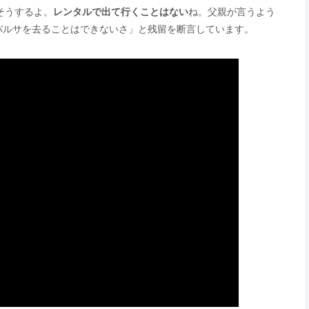
そうするよ。
レンタルで出て行くことはない
ね。父親が言うよう
バルサを去ることはできないさ」と残留を断言しています。