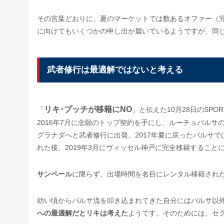
その言葉どおりに、夏のマーケットでは数あるオファー（
に向けてもいくつかの申し出が届いているようですが、同
武者修行は最適解ではないと考える
リキ･プッチが移籍にNO
「
」と伝えた10月28日のSP
2016年7月に念願のトップ契約を手にし、ルーチョバル
グラナダへと武者修行に出発。2017年夏に戻ったバルサで
れた後、2019年3月にヴィッセル神戸に完全移籍すること
サンペール
に限らず、出場時間を名目にレンタル移籍され
幼い頃からバルサ流を叩き込まれてきた自分にはバルサ以
への最適解だとリキは考えた
ようです。そのためには、セ