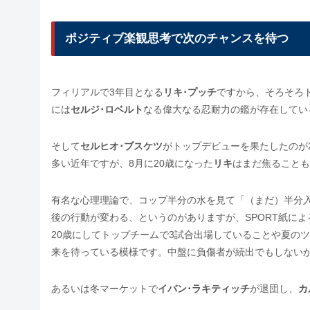
ポジティブ楽観思考で次のチャンスを待つ
フィリアルで3年目となる
リキ･プッチ
ですから、そろそろ
には
セルジ･ロベルト
なる偉大なる忍耐力の鑑が存在してい
そして
セルヒオ･ブスケツ
がトップデビューを果たしたのが
多い近年ですが、8月に20歳になった
リキ
はまだ焦ることもな
有名な心理理論で、コップ半分の水を見て「（まだ）半分
後の行動が変わる、というのがありますが、SPORT紙によ
20歳にしてトップチームで3試合出場していることや夏の
来を待っている模様です。中盤に負傷者が続出でもしない
あるいは冬マーケットで
イバン･ラキティッチ
が退団し、
カ