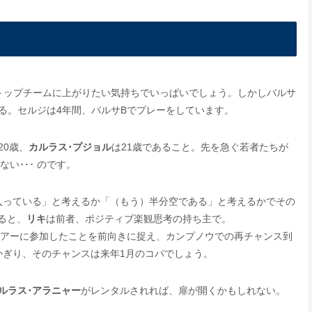
トップチームに上がりたい気持ちでいっぱいでしょう。しかしバルサ
る。セルジは4年間、バルサBでプレーをしています。
20歳、
カルラス･プジョル
は21歳であること。先を急ぐ若者たちが
い･･･ のです。
入っている」と考えるか「（もう）半分空である」と考えるかでその
ると、
リキ
は前者、ポジティブ楽観思考の持ち主で。
ツアーに参加したことを前向きに捉え、カンプノウでの再チャンス到
かぎり、そのチャンスは来年1月のコパでしょう。
ルラス･アラニャー
がレンタルされれば、扉が開くかもしれない。