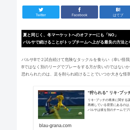
Twitter
Facebook
はてブ
夏と同じく、冬マーケットへのオファーにも「NO」
バルサで続けることがトップチームへ上がる最良の方法と
バルサBで２試合続けて危険なタックルを食らい（幸い怪
Bではなく別のリーグでプレーをする方が良いのではないか･
恐れられたのは、足を削られ続けることでいつか大きな怪
“狩られる” リキ･プ
リキ･プッチの将来に関する
再燃している背景にあるのは
バルサは彼を別のチームでプ
blau-grana.com