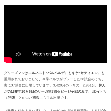
グリーズマンは
エルネスト･バルベルデ
にも
キケ･セティエン
にも
重用されておりまして、今季バルサがプレーした38試合のうち、
実に37試合に出場しています。3,420分のうちの、2,951分。
休ん
だのは昨年10月6日のリーガ第8節セビージャ戦のみ
で、UDイビサ
（2部B）とのコパ初戦にもフル出場です。
（昨季も似たような感じで、リーガの欠場は累積警告による1試合