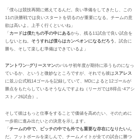
「僕らは競技再開に燃えてるんだ。良い準備をしてきたし、この
11の決勝戦では良いスタートを切るのが重要になる。チームの意
欲は高いよ。上手く行くといいね」
「
カードは僕たちの手の中にある
から、残る11試合で良い試合を
しないとね。
そうすれば僕らはカンペオンになるだろう
。試合に
勝ち、そして楽しむ準備はできているよ」
アントワン･グリースマン
のバルサ初年度が期待に添うものになっ
ているか、というと微妙なところですが、それでも彼は
スアレス
に並ぶ公式戦14ゴールを記録していて、MDによると12ゴールが
勝点をもたらしているそうなんですよね（リーガでは8得点･4アシ
スト／26試合）。
そして彼はもっと仕事をすることで価値を高めたい、そのために
一歩前に進み出たいとの決意を示します。
「
チームの中で、ピッチの中でも外でも重要な存在になりたい
ん
だ。フットボールを楽しんで、チームメイトが全ての試合に勝つ