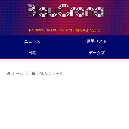
No Barça, No Life. バルサコア情報をあなたに
ニュース
選手リスト
日程
データ室
ホーム
バルサニュース