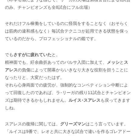
のみ、チャンピオンズも全8試合にフル出場）
それだけフル稼働をしているのに怪我をすることなく（おそらく
は筋肉の違和感もなく）毎試合テクニコが起用できる状態を保っ
ているのだから、プロフェッショナルの鑑です。
でも
さすがに疲れていた
と。
精神面でも、紆余曲折あってのバルサ入団に加えて、
メッシ
と
ス
アレス
の負傷によって開幕からいきなり大きな役割を担うことに
なったりと、大変だったはず。
それら心身両面での疲労が、強制的なコンペティション中断によ
って回復したのであれば、ラ･リーガの残り11試合とチャンピオン
ズは期待できるかもしれません。
ルイス･スアレス
も戻ってきます
しね。
スアレスの復帰に関しては、
グリーズマン
はこう言っています。
「ルイスは9番で、レオと共に大きな試合で違いを作るゴレアドー