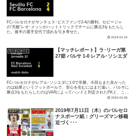
FCバルセロナがサンチェス･ピスファンで2-4の勝利。セビージャ
の“天敵”レオ･メッシがハットトリックでチームに勝点3をもたらし
た。後半の選手交代で流れを引き寄せた。
2019.02.24
【マッチレポート】ラ･リーガ第
マッチレポート
27節 バルサ 1-0 レアル･ソシエダ
FCバルセロナがレアル･ソシエダに1-0で辛勝。今回もまた良かった
のは結果というフットボールで、安心を生むにはまだ遠い。バルサに
勝点3をもたらしたのはVARによってハンドと判定されたPKと、これ
をきっちり決めた
メッシ
。暫定首位にはなったものの、セティエンバ
2020.03.08
ルサ号の視界はなかなか晴れない。
2019年7月11日（木）のバルセロ
スポーツ紙
ナスポーツ紙：グリーズマン移籍
近づく･･･