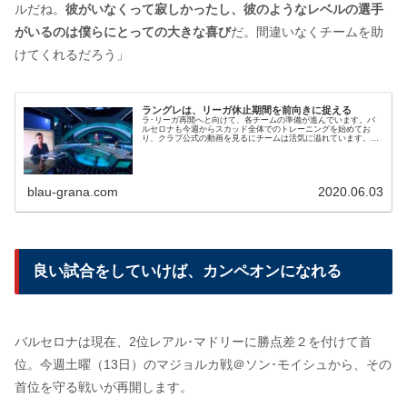
ルだね。
彼がいなくって寂しかったし、彼のようなレベルの選手
がいるのは僕らにとっての大きな喜び
だ。間違いなくチームを助
けてくれるだろう」
ラングレは、リーガ休止期間を前向きに捉える
ラ･リーガ再開へと向けて、各チームの準備が進んでいます。バ
ルセロナも今週からスカッド全体でのトレーニングを始めてお
り、クラブ公式の動画を見るにチームは活気に溢れています。コ
ロナウイルスによる歓迎せざる休止だったのものの、エネルギー
は充填できた。今回の3ヶ月近いリーグ中断にも前向きな面があ
ると捉えているのがクレメン･ラングレです。
blau-grana.com
2020.06.03
良い試合をしていけば、カンペオンになれる
バルセロナは現在、2位レアル･マドリーに勝点差２を付けて首
位。今週土曜（13日）のマジョルカ戦＠ソン･モイシュから、その
首位を守る戦いが再開します。