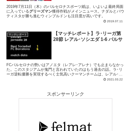
2019年7月11日（木）のバルセロナスポーツ紙は、いよいよ最終局面
に入っている
グリーズマン
獲得作戦がメインニュース。ナダルとバウ
ティスタが勝ち進むウィンブルドンも注目度が高いです。
2019.07.11
【マッチレポート】ラ･リーガ第
マッチレポート
28節 レアル･ソシエダ 1-6 バルサ
FCバルセロナの勢いはアノエタ（レアレ･アレナ）でも止まらなかっ
た。このスタジアムが鬼門と言われていたのはもう過去の話。ラ･リ
ーガ逆転優勝を実現するべく士気高いクーマンチームは、レアル･ソ
シエダを相手に効率よく得点を重ね、終わってみれば6得点の圧勝で
2021.03.22
状態の良さを見せている。ゴールの主はメッシ(2)、デスト(2)、グリ
ーズマン、そしてデンベレ。レオは試合出場数でチャビの記録を更新
した（768）。
スポンサーリンク