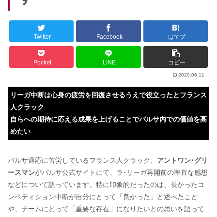
Twitter
Facebook
はてブ
Pocket
LINE
コピー
2020.06.11
リーガ中断は心身の疲労を回復させるうえで役立ったとフランス
人クラック
自らへの期待に応える成果を上げることでバルサ内での価値を高
めたい
バルサ適応に苦労しているフランス人クラック、
アントワン･グリ
ースマン
がバルサ公式サイトにて、ラ･リーガ再開前の率直な感想
などについて語っています。特に印象的だったのは、長かったコ
ンペティション中断が自分にとって「良かった」と述べたこと
や、チームにとって「重要な存在」になりたいとの思いを語って