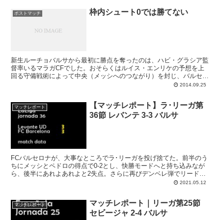
枠内シュート0では勝てない
ポストマッチ
新生ルーチョバルサから最初に勝点を奪ったのは、ハビ・グラシア監
督率いるマラガCFでした。おそらくはルイス・エンリケの予想を上
回る守備戦術によって中央（メッシへのつながり）を封じ、バルセロ
ナにチャンスを作らせなかったマラガ。バルサは結局枠内シュートが
2014.09.25
0本に終わり、それでは勝てませんよね、と納得して次の試合に視線
を向けるしかありません。このエンパテで気を引き締めなおし、結果
【マッチレポート】ラ･リーガ第
的にプラスとなるのであれば悪くなかったということで。
マッチレポート
36節 レバンテ 3-3 バルサ
FCバルセロナが、大事なところでラ･リーガを投げ捨てた。前半のう
ちにメッシとペドロの得点で0-2とし、快勝モードへと持ち込みなが
ら、後半にあれよあれよと2失点。さらに再びデンベレ弾でリードを
手にしたにもかかわらず、あっさり3点目を奪われて失意の海に沈む
2021.05.12
のだった。逆転優勝の可能性、一気に萎む。広がる落胆。
マッチレポート｜リーガ第25節
マッチレポート
セビージャ 2-4 バルサ