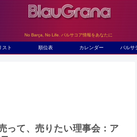
No Barça, No Life. バルサコア情報をあなたに
リスト
順位表
カレンダー
バルサ
て、売って、売りたい理事会：ア