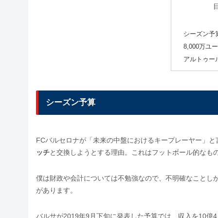
シーズン予
8,000万
アルトゥー
シーズン予算
FCバルセロナが「未来の中盤におけるキープレーヤー」と
ッチ
と交換しようとする理由。これはフットボール的なも
僕は財政や会計については不勉強なので、不明確なことしか言
があります。
バルサが2019年9月下旬に発表した予算では、収入を10億4