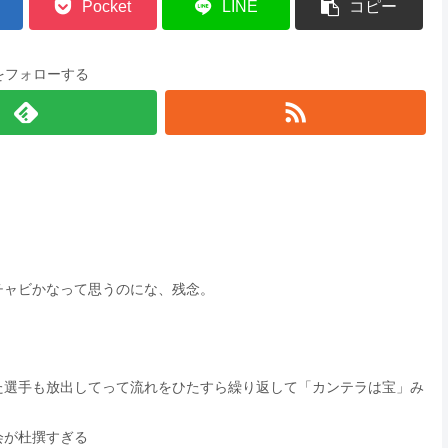
Pocket
LINE
コピー
をフォローする
チャビかなって思うのにな、残念。
た選手も放出してって流れをひたすら繰り返して「カンテラは宝」み
会が杜撰すぎる