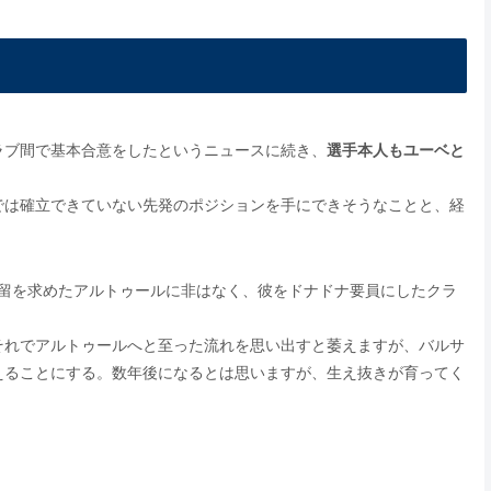
ラブ間で基本合意をしたというニュースに続き、
選手本人もユーベと
では確立できていない先発のポジションを手にできそうなことと、経
残留を求めたアルトゥールに非はなく、彼をドナドナ要員にしたクラ
それでアルトゥールへと至った流れを思い出すと萎えますが、バルサ
えることにする。数年後になるとは思いますが、生え抜きが育ってく