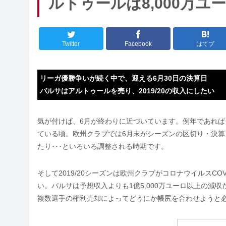
ルトゥールは8,000万ユ
Twitter
Facebook
はてブ
リーガ優勝争いが続く中で、迎える6月30日の決算日
バルサはアルトゥールを売り、2019/20の収入にしたい
気が付けば、6月が終わりに近づいています。例年であれ
ている頃。欧州クラブでは6月末がシーズンの区切り・決算
たり･･･といろいろ調整される時期です。
そして2019/20シーズンは欧州クラブがコロナウイルスCO
い。バルサは予想収入よりも1億5,000万ユーロ以上の減
複数選手の権利売却によってどうにか帳尻を合わせようと