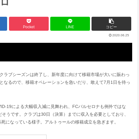
ーロ
Pocket
LINE
コピー
2020.06.25
ばクラブシーズンは終了し、新年度に向けて移籍市場が大いに賑わっ
となるので、移籍オペレーションを急いだり、敢えて7月1日を待っ
VID-19による大幅収入減に見舞われ、FCバルセロナも例外ではな
収だそうです。クラブは30日（決算）までに収入を必要としており、
必死になっている様子。アルトゥールの移籍成立を急ぎます。