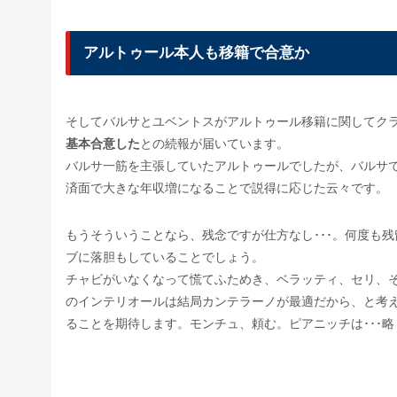
アルトゥール本人も移籍で合意か
そしてバルサとユベントスがアルトゥール移籍に関してク
基本合意した
との続報が届いています。
バルサ一筋を主張していたアルトゥールでしたが、バルサ
済面で大きな年収増になることで説得に応じた云々です。
もうそういうことなら、残念ですが仕方なし･･･。何度も
ブに落胆もしていることでしょう。
チャビがいなくなって慌てふためき、ベラッティ、セリ、
のインテリオールは結局カンテラーノが最適だから、と考
ることを期待します。モンチュ、頼む。ピアニッチは･･･略