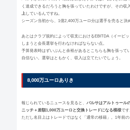
く達成できるだろうと胸を張っていたわけですが、その収入の
上
しているんですね。
シーズン当初から、1億2,400万ユーロ分は選手を売ると
あとはクラブ規約によって収支におけるEBITDA（イー
しまうと会長選挙を行わなければならない点。
予算発表時はずいぶんと余裕があるとこちらも胸を張っていた
自信ない。選挙はともかく、収入は立てたいでしょう。
8,000万ユーロありき
報じられているニュースを見ると、
バルサはアルトゥールの
ニッチ＋差額1,000万ユーロと交換トレードになる模様
です
ただし名目上はトレードではなく「通常の移籍」。1年前の