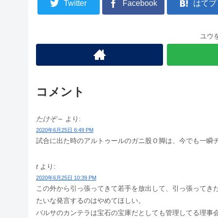
Twitter
Facebook
はてブ
ユウ
コメント
たけぞ～
より:
2020年6月25日 6:49 PM
試合に出た時のアルトゥールのガニ股Ｏ脚は、今でも一瞬
t
より:
2020年6月25日 10:39 PM
この外から引っ張ってきて若手を放出して、引っ張ってき
たいな発言するのはやめてほしい。
バルサのカンテラは宝石の宝庫だとしても管理してる理事