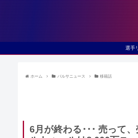
選手
ホーム
バルサニュース
移籍話
6月が終わる･･･ 売っ