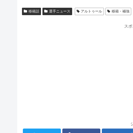
移籍話
選手ニュース
アルトゥール
移籍・補強
スポ