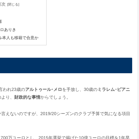
目次
算
ユーロありき
ル本人も移籍で合意か
言われ23歳の
アルトゥール･メロ
を手放し、30歳の
ミラレム･ピアニ
のより、
財政的な事情
からでしょう。
えないのですが、2019/20シーズンのクラブ予算で気になる項目
,700万ユーロとし、2015年選挙で掲げた10億ユーロの目標を1年早