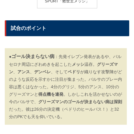
SPORT「救世主メッシ」
試合のポイント
ゴール決まらない病
●
：先発イレブン発表があるや、バル
セロナ周辺にざわめきを起こした
メッシ
温存。
グリーズマ
ン
、
アンス
、
デンベレ
、そして
ペドリ
が織りなす攻撃陣がど
のような反応を示すかに注目が集まった。バルサのプレー内
容は悪くはなかった。4分のグリジ、5分のアンス、10分の
グリーズマンと
得点機を連発
。しかしこれを活かせないのが
今のバルサで、
グリーズマンのゴールが決まらない病は深刻
だった。彼は26分の決定機（ペドリのヒールパス！）と32
分のPKでも天を仰いでいる。