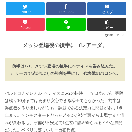
Twitter
Facebook
はてブ
Pocket
LINE
コピー
2020.11.08
メッシ登場後の後半にゴレアーダ。
前半は1-1、メッシ登場の後半にベティスを呑み込んだ。
ラ･リーガで5試合ぶりの勝利を手にし、代表戦のパロンへ。
バルセロナがレアル･ベティスに5-2の快勝･･･ ではあるが、実際
は残り10分まではあまり安心できる様子でもなかった。前半は
得点機を作り出しながらも、課題である決定力に問題があり1点
止まり。ベンチスタートだった
メッシ
が後半頭から出場すると流
れが変わるも、守備が不安定で1点差に詰め寄られるイヤな展開
だった。
ペドリ
に嬉しいリーガ初得点。