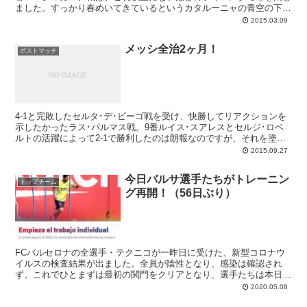
ました。すっかり春めいてきているというカタルーニャの青空の下、
アイドルたちの活躍を心待ちにカンプノウを訪れたたくさんのチビッ
2015.03.09
子たちに見守られながら、ルーチョチームのクラックたちは華々しい
ゴールショーを展開。レオ・メッシのハットトリック、ルイス・スア
メッシ全治2ヶ月！
レスのドブレッテなどにより、パコ・ヘメス監督率いる勇敢なるラー
ポストマッチ
ジョを6-1で下しています。この勝利によってバルセロナは、前夜に
サン・マメスで敗れていたレアル・マドリーを勝点で上回って首位へ
と浮上。2週間後に迫ったクラシコへ向け、大きな弾みとしました。
4-1と完敗したセルタ･デ･ビーゴ戦を受け、快勝してリアクションを
示したかったラス･パルマス戦。9番ルイス･スアレスとセルジ･ロベ
ルトの活躍によって2-1で勝利したのは朗報なのですが、それを塗り
つぶす悲報があったことで、バルセロニズモは重苦しいムードに包ま
2015.09.27
れています。大エースであるリオネル･メッシが左ヒザの靭帯を損傷
し、回復には7-8週間を要すると判明。昨季の怪我の少なさとは打っ
今日バルサ選手たちがトレーニン
て変わったように負傷者が続出しているルーチョチームですが、一番
トップチーム
グ再開！（56日ぶり）
怖れていたメッシの怪我がここでやってきてしまいました。これはも
うある意味開き直り、チームの結束をより強固にすることで試練を乗
り越えていくしかありません。タタチームの時も、シーズン前半のレ
オ不在をなんとか凌いだバルサです。
FCバルセロナの全選手・テクニコが一昨日に受けた、新型コロナウ
イルスの検査結果が出ました。全員が陰性となり、感染は確認され
ず。これでひとまずは最初の関門をクリアとなり、選手たちは本日よ
り距離を取っての個別トレーニング開始です。よかった。
2020.05.08