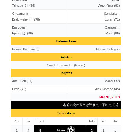
一発退
Trincao【】(66)
Victor Ruiz (63)
場
Griezmann→
Sanabria→
Braithwaite【】(78)
Loren (71)
Busquets→
Canales→
Pjanic【】(86)
Rodri (86)
Entrenadores
10人の相手に1点返されてしまう問題
Ronald Koeman【】
Manuel Pellegrini
Arbitro
CuadraFernández (balear)
Tarjetas
Ansu Fati (37)
Mandi (32)
Pedri (41)
Alex Moreno (45)
Mandi (60TR)
名前の次の数字は評価点：平均点【5】
Estadisticas
1a
2a
Total
Total
2a
1a
Goles
1
4
5
2
1
1