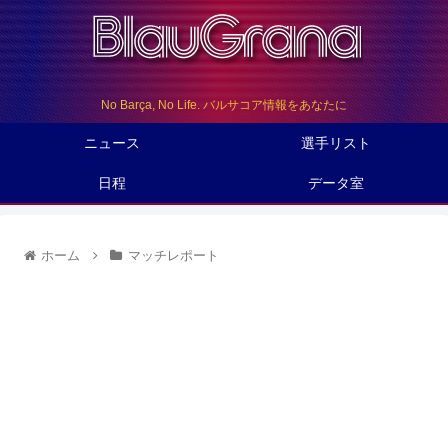
No Barça, No Life. バルサコア情報をあなたに
ニュース
選手リスト
日程
データ室
ホーム
マッチレポート