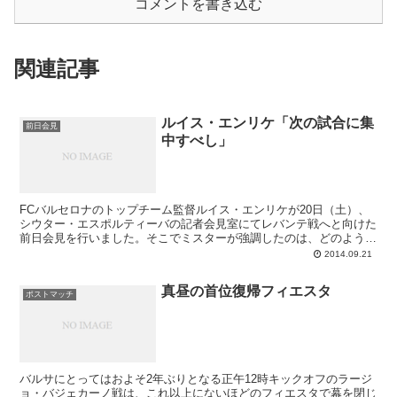
コメントを書き込む
関連記事
ルイス・エンリケ「次の試合に集
前日会見
中すべし」
FCバルセロナのトップチーム監督ルイス・エンリケが20日（土）、
シウター・エスポルティーバの記者会見室にてレバンテ戦へと向けた
前日会見を行いました。そこでミスターが強調したのは、どのような
時も次の試合に意識を集中させ、一歩ずつ前進していかねばならない
2014.09.21
点。次週はリーガが平日に開催されたり、10月末のベルナベウクラ
シコも近づいたりとそわそわし始めているメディアですが、まずはレ
真昼の首位復帰フィエスタ
バンテ戦に完全集中すべしとのルーチョからのメッセージです。
ポストマッチ
バルサにとってはおよそ2年ぶりとなる正午12時キックオフのラージ
ョ・バジェカーノ戦は、これ以上にないほどのフィエスタで幕を閉じ