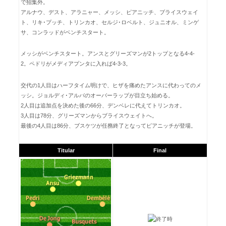
で招集外。
アルナウ、デスト、アラニャー、メッシ、ピアニッチ、ブライスウェイ
ト、リキ･プッチ、トリンカオ、セルジ･ロベルト、ジュニオル、ミンゲ
サ、コンラッドがベンチスタート。
メッシがベンチスタート。アンスとグリーズマンが2トップとなる4-4-
2。ペドリがメディアプンタに入れば4-3-3。
交代の1人目はハーフタイム明けで、ヒザを痛めたアンスに代わってのメ
ッシ。ジョルディ･アルバのオーバーラップが目立ち始める。
2人目は追加点を決めた後の66分、デンベレに代えてトリンカオ。
3人目は78分、グリーズマンからブライスウェイトへ。
最後の4人目は86分、ブスケツが任務終了となってピアニッチが登場。
Titular
Final