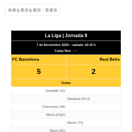
全体を表示
デンベレの強烈なゴール
La Liga | Jornada 9
7 de Noviembre 2020 – sabado 16:15 h
Camp Nou
：—
FC Barcelona
Real Betis
5
2
Goles
Dembélé (22)
カンテラ出身者たちが同点に
Sanabria (45+2)
Griezmann (49)
Messi (61pk)
Morón (73)
Messi (82)