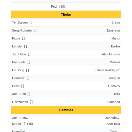
Pedri (90)
Titular
Ter Stegen【】
Bravo
Sergi Roberto【】
Emerson
Piqué【】
Mandi
メッシが変える
Lenglet【】
Bartra
Jordi Alba【】
Alex Moreno
Busquets【】
William
De Jong【】
Guido Rodríguez
Dembélé【】
Joaquín
Pedri【】
Canales
Ansu Fati【】
Tello
Griezmann【】
Sanabria
Cambios
ベティスに退場者
Ansu Fati→
Joaquín→
Messi【】(46)
Aitor (63)
Dembélé→
Tello→