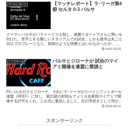
【マッチレポート】ラ･リーガ第4
マッチレポート
節 セルタ 0-3 バルサ
クーマンバルサがバライードスも制し、連勝スタートでさらに勢いを
付けた。苦手とする難しいスタジアムでの試合、しかも後半は丸ごと
10人でのプレーとなり、前節のような快勝とはいかなかったが、今
回はソリッドなブロックによってセルタの攻撃に対応。大きなピンチ
2020.10.02
を迎えることなく、耐えて3点差の勝利とした。
バルサとジローナが 試合のマイ
トップチーム
アミ開催を連盟に要請と
FCバルセロナとジローナ、それにラ･リーガがスペインフットボール
連盟（RFEF）に対し、第21節の対戦をアメリカ合衆国マイアミで開
催する許可をくれ、と公式に要請しました。次の手続きとして何が必
要なのか、そしてRFEFの立場は。カギとなるのはルビアレス会長の
2018.09.12
判断です。
スポンサーリンク