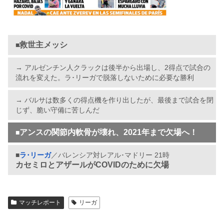
救世主メッシ
■
→ アルゼンチン人クラックは後半から出場し、2得点で試合の
流れを変えた。ラ･リーガで脱落しないために必要な勝利
→ バルサは数多くの得点機を作り出したが、最後まで試合を閉
じず、脆い守備に苦しんだ
アンスの関節内軟骨が壊れ、2021年まで欠場へ！
■
■
ラ･リーガ
／バレンシア対レアル･マドリー 21時
カセミロとアザールがCOVIDのために欠場
マッチレポート
リーガ