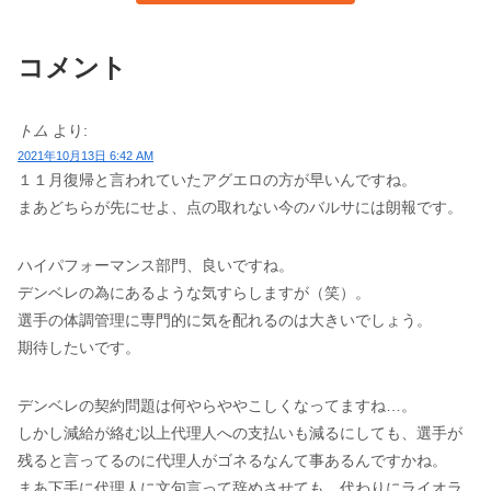
コメント
トム
より:
2021年10月13日 6:42 AM
１１月復帰と言われていたアグエロの方が早いんですね。
まあどちらが先にせよ、点の取れない今のバルサには朗報です。
ハイパフォーマンス部門、良いですね。
デンベレの為にあるような気すらしますが（笑）。
選手の体調管理に専門的に気を配れるのは大きいでしょう。
期待したいです。
デンベレの契約問題は何やらややこしくなってますね…。
しかし減給が絡む以上代理人への支払いも減るにしても、選手が
残ると言ってるのに代理人がゴネるなんて事あるんですかね。
まあ下手に代理人に文句言って辞めさせても、代わりにライオラ