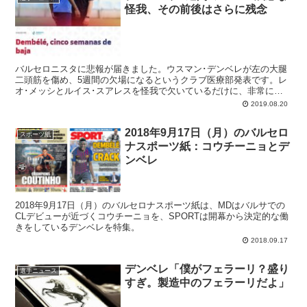
怪我、その前後はさらに残念
バルセロニスタに悲報が届きました。ウスマン･デンベレが左の大腿
二頭筋を傷め、5週間の欠場になるというクラブ医療部発表です。レ
オ･メッシとルイス･スアレスを怪我で欠いているだけに、非常にタ
イミングが悪いアクシデント。彼、大事なときに限って怪我してる印
2019.08.20
象です。
2018年9月17日（月）のバルセロ
スポーツ紙
ナスポーツ紙：コウチーニョとデ
ンベレ
2018年9月17日（月）のバルセロナスポーツ紙は、MDはバルサでの
CLデビューが近づくコウチーニョを、SPORTは開幕から決定的な働
きをしているデンベレを特集。
2018.09.17
デンベレ「僕がフェラーリ？盛り
選手ニュース
すぎ。製造中のフェラーリだよ」