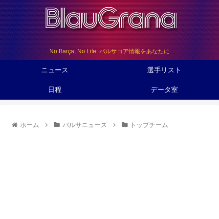
No Barça, No Life. バルサコア情報をあなたに
ニュース
選手リスト
日程
データ室
ホーム
バルサニュース
トップチーム