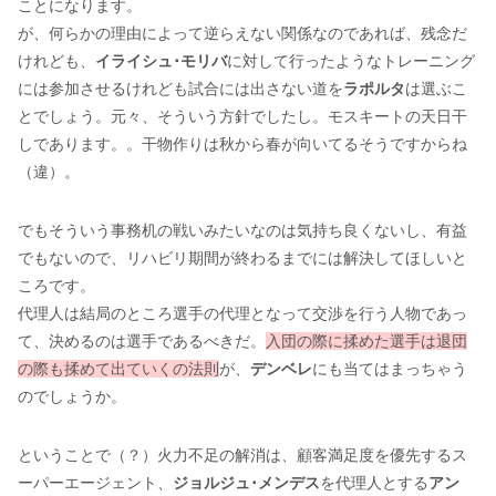
ことになります。
が、何らかの理由によって逆らえない関係なのであれば、残念だ
けれども、
イライシュ･モリバ
に対して行ったようなトレーニング
には参加させるけれども試合には出さない道を
ラポルタ
は選ぶこ
とでしょう。元々、そういう方針でしたし。モスキートの天日干
しであります。。干物作りは秋から春が向いてるそうですからね
（違）。
でもそういう事務机の戦いみたいなのは気持ち良くないし、有益
でもないので、リハビリ期間が終わるまでには解決してほしいと
ころです。
代理人は結局のところ選手の代理となって交渉を行う人物であっ
て、決めるのは選手であるべきだ。
入団の際に揉めた選手は退団
の際も揉めて出ていくの法則
が、
デンベレ
にも当てはまっちゃう
のでしょうか。
ということで（？）火力不足の解消は、顧客満足度を優先するス
ーパーエージェント、
ジョルジュ･メンデス
を代理人とする
アン