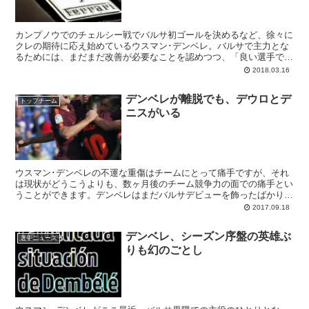
カンプノウでのチェルシー戦でバルサ初ゴールを決めるなど、徐々に
クレの期待に応え始めているウスマン･デンベレ。バルサで主力とな
るためには、まだまだ改善が必要なことを認めつつ、「良い選手では
なく偉大な選手になりたい」と意欲を燃やすフランス人デランテロで
2018.03.16
す。
デンベレが離脱でも、デウロとデ
トップチーム
ニスがいる
ウスマン･デンベレの不運な重傷はチームにとって痛手ですが、それ
は現状がどうこうよりも、数ヶ月後のチーム競争力の面での痛手とい
うことができます。デンベレはまだバルサデビューを飾ったばかり
で、チームの計算できる戦力となるにはまだ時間のかかる状況..
2017.09.18
デンベレ、シーズン序盤の英雄ぶ
選手ニュース
りも幻のごとし