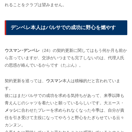
れることをクラブは望みません。
デンベレ本人はバルサでの成功に野心を燃やす
ウスマン･デンベレ
（24）の契約更新に関してはもう何か月も前か
ら言っていますが、交渉がいつまでも完了しないのは、代理人氏
の思惑が絡んでいるからです（たぶん）。
契約更新を巡っては、
ウスマン
本人は積極的だと言われていま
す。
彼にはまだバルサでの成功を求める気持ちがあって、来季以降も
青えんじのシャツを着たいと願っているらしいです。大エース・
メッシ
に合わせたプレーを求められなくなった今季は、自分が責
任を引き受けて主役になってやろうと野心をたぎらせている云々
カンヌン。