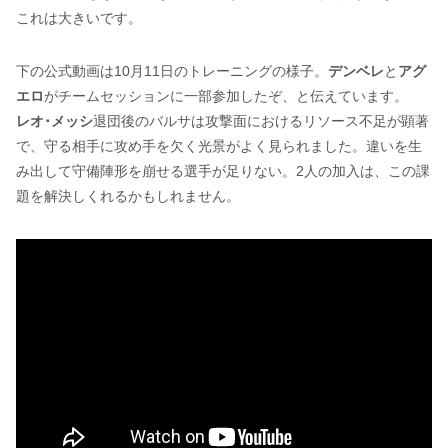
これは大きいです。
下の公式動画は10月11日のトレーニングの様子。
デンベレ
と
アグ
エロ
がチームセッションに一部参加したぞ、と伝えています。
レオ･メッシ
退団後のバルサは攻撃面におけるリソース不足が顕著
で、守る相手に攻め手を欠く光景がよく見られました。違いを生
み出して守備陣形を崩せる選手が足りない。2人の加入は、この課
題を解決しくれるかもしれません。