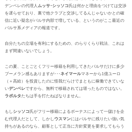
デンベレの代理人
ムッサ･シッソコ
氏は何かと理由をつけては交渉
を遅らせており、裏で他クラブと交渉してるんじゃないかとの確
信に近い疑念がバルサ内部で増している、というのがここ最近の
バルサ系メディアの報道です。
自分たちの立場を有利にするための、のらりくらり戦法、これは
まず間違いないでしょう。
この夏、ことごとくフリー移籍を利用してきたバルサだけに多少
ブーメラン感もありますが･･･
ネイマール
マネーから1億ユーロ
（＋高給）を投資したのに怪我だらけでまともに稼働できていな
い
デンベレ
ですから、無料で移籍されては堪ったものではない。
ラポルタ
たちは手を打たねばなりません。
もし
シッソコ
氏がフリー移籍によるボーナスによって一儲けを企
む代理人だとして、しかし
ウスマン
にはバルサに残りたい強い気
持ちがあるのなら、顧客として正当に方針変更を要求してもらう