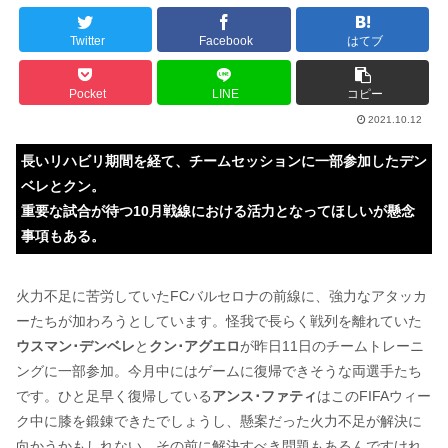
Twitter
Facebook
はてブ
Pocket
LINE
コピー
2021.10.12
長いリハビリ期間を経て、チームセッションに一部参加したデン
ベレとクン。
重要な試合が待つ10月戦線における活力となってほしいが懸念
事項もある。
火力不足に苦労していたFCバルセロナの前線に、強力なアタッカ
ーたちが加わろうとしています。怪我で長らく戦列を離れていた
ウスマン･デンベレ
と
クン･アグエロ
が昨日11日のチームトレーニ
ングに一部参加。今月中にはゲームに復帰できそうな両選手たち
です。ひと足早く復帰している
アンス･ファティ
はこのFIFAウィー
ク中に膝を鍛錬できたでしょうし、懸案だった火力不足が解決に
向かうかもしれない。その前に解決すべき問題もあるんですけれ