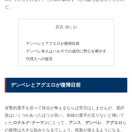
ど。
目次
デンベレとアグエロが復帰目前
デンベレ本人はバルサでの成功に野心を燃やす
代理人への疑念
デンベレとアグエロが復帰目前
攻撃的選手を並べて得点が奪えるならば苦労はしませんが、選択
肢はいくつかあったほうが良い。前線の選手が足りないと嘆いて
いた
ロナルド･クーマン
にとって、
アンス
、
デンベレ
、
アグエロ
ら
の復帰は大きな励みとなるでしょう。両翼が使えるようになる、