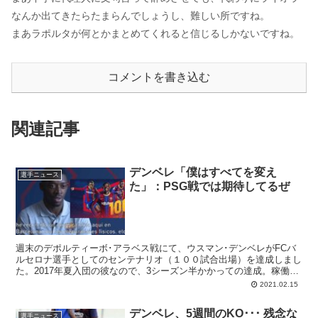
なんか出てきたらたまらんでしょうし、難しい所ですね。
まあラポルタが何とかまとめてくれると信じるしかないですね。
コメントを書き込む
関連記事
デンベレ「僕はすべてを変え
選手ニュース
た」：PSG戦では期待してるぜ
週末のデポルティーボ･アラベス戦にて、ウスマン･デンベレがFCバ
ルセロナ選手としてのセンテナリオ（１００試合出場）を達成しまし
た。2017年夏入団の彼なので、3シーズン半かかっての達成。稼働期
間が短かったからな･･･と思う気持ちはとりあえず仕舞い、やっと手
2021.02.15
にしてきた継続性を祝うことにしましょう。この変化に関し、デンベ
レは「試合の準備方法を全て変えた」と明かしています。
デンベレ、5週間のKO･･･ 残念な
選手ニュース