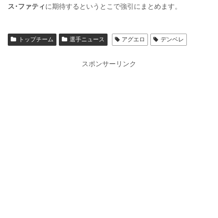
ス･ファティ
に期待するというとこで強引にまとめます。
トップチーム
選手ニュース
アグエロ
デンベレ
スポンサーリンク