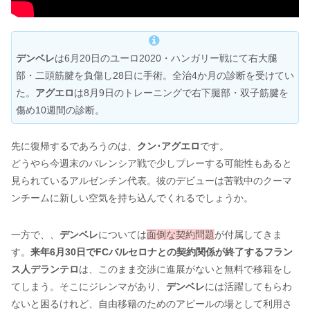
デンベレ
は6月20日のユーロ2020・ハンガリー戦にて右大腿
部・二頭筋腱を負傷し28日に手術。全治4か月の診断を受けてい
た。
アグエロ
は8月9日のトレーニングで右下腿部・双子筋腱を
傷め10週間の診断。
先に復帰するであろうのは、
クン･アグエロ
です。
どうやら今週末のバレンシア戦で少しプレーする可能性もあると
見られているアルゼンチン代表。彼のデビューは苦戦中のクーマ
ンチームに新しい空気を持ち込んでくれるでしょうか。
一方で、、
デンベレ
については
面倒な契約問題
が付属してきま
す。
来年6月30日でFCバルセロナとの契約関係が終了するフラン
ス人デランテロ
は、このまま交渉に進展がないと無料で移籍をし
てしまう。そこにジレンマがあり、
デンベレ
には活躍してもらわ
ないと困るけれど、自由移籍のためのアピールの場として利用さ