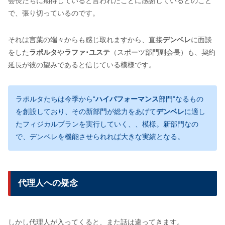
会長たちに期待していると言われたことに感謝しているとのこと
で、張り切っているのです。
それは言葉の端々からも感じ取れますから、直接
デンベレ
に面談
をした
ラポルタ
や
ラファ･ユステ
（スポーツ部門副会長）も、契約
延長が彼の望みであると信じている模様です。
ラポルタたちは今季から“
ハイパフォーマンス
部門”なるもの
を創設しており、その新部門が総力をあげて
デンベレ
に適し
たフィジカルプランを実行していく、、模様。新部門なの
で、デンベレを機能させられれば大きな実績となる。
代理人への疑念
しかし代理人が入ってくると、また話は違ってきます。