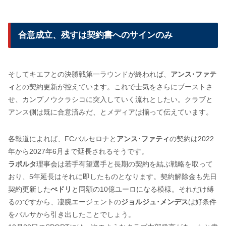
合意成立、残すは契約書へのサインのみ
そしてキエフとの決勝戦第一ラウンドが終われば、
アンス･ファテ
ィ
との契約更新が控えています。これで士気をさらにブーストさ
せ、カンプノウクラシコに突入していく流れとしたい。クラブと
アンス側は既に合意済みだ、とメディアは揃って伝えています。
各報道によれば、FCバルセロナと
アンス･ファティ
の契約は2022
年から2027年6月まで延長されるそうです。
ラポルタ
理事会は若手有望選手と長期の契約を結ぶ戦略を取って
おり、5年延長はそれに即したものとなります。契約解除金も先日
契約更新した
ぺドリ
と同額の10億ユーロになる模様。それだけ縛
るのですから、凄腕エージェントの
ジョルジュ･メンデス
は好条件
をバルサから引き出したことでしょう。