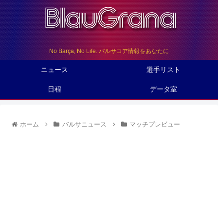
No Barça, No Life. バルサコア情報をあなたに
ニュース
選手リスト
日程
データ室
ホーム
バルサニュース
マッチプレビュー