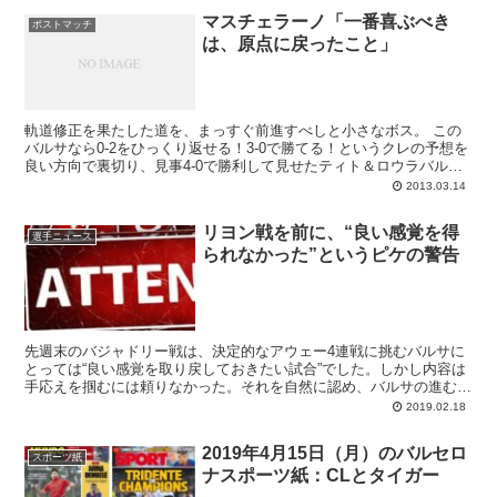
ーチョ次第。しかし一つのポジションでのみ重要な欠場者を余儀なく
マスチェラーノ「一番喜ぶべき
されていまして、APOEL戦で累積警告のスタンプカードが一杯とな
ポストマッチ
は、原点に戻ったこと」
ってしまったダニ･アルベスの代役をどの選手に任せるかが、先発イ
レブンにおける一番の関心点です。
軌道修正を果たした道を、まっすぐ前進すべしと小さなボス。 この
バルサなら0-2をひっくり返せる！3-0で勝てる！というクレの予想を
良い方向で裏切り、見事4-0で勝利して見せたティト＆ロウラバルセ
ロナ。興奮冷めやらぬ雰囲気の中、シャワー...
2013.03.14
リヨン戦を前に、“良い感覚を得
選手ニュース
られなかった”というピケの警告
先週末のバジャドリー戦は、決定的なアウェー4連戦に挑むバルサに
とっては“良い感覚を取り戻しておきたい試合”でした。しかし内容は
手応えを掴むには頼りなかった。それを自然に認め、バルサの進むべ
き道を示すのがジェラール･ピケという人です。
2019.02.18
2019年4月15日（月）のバルセロ
スポーツ紙
ナスポーツ紙：CLとタイガー