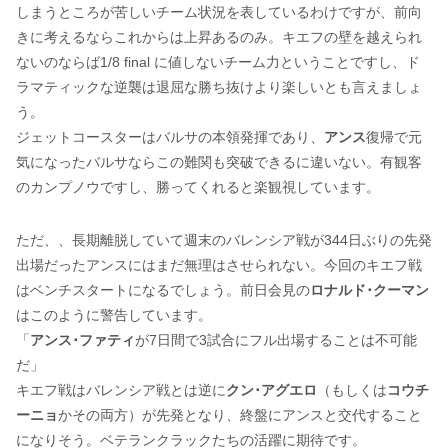
しまうところが苦しいチーム状況を表しているわけですが、前向
きに考えるならこれからは上昇あるのみ。キエフの壁を越えられ
ないのならば1/8 final に値しないチーム力ということですし、ド
ラマティックな逆襲は退屈な勝ち抜けより楽しいとも言えましょ
う。
ジェットコースターはバルサの本領発揮であり、
アンス
復帰で元
気になったバルサならこの難関も突破できるに違いない。有観客
のカンプノウですし、勝ってくれると楽観視しています。
ただ、、長期離脱していて週末のバレンシア戦が344日ぶりの先発
出場だったアンスにはまだ無理はさせられない。今回のキエフ戦
はベンチスタートになるでしょう。前日会見の
ロナルド･クーマン
はこのように警告しています。
「
アンス･ファティ
が7日間で3試合にフル出場することは不可能
だ」
キエフ戦はバレンシア戦とは逆に
クン･アグエロ
（もしくは
コウチ
ーニョ
かその両方）が先発となり、終盤にアンスと交代すること
になりそう。ベテランクラックたちの活躍に期待です。