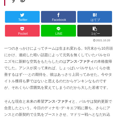
Twitter
Facebook
はてブ
Pocket
LINE
コピー
2021.10.20
一つのきっかけによってチームは生まれ変わる。9月末から10月頭
にかけ、連続した暗い話題によって元気を無くしていたバルセロ
ニズモに新鮮な空気をもたらしたのは
アンス･ファティ
の本格復帰
でした。アンスが戻って来れば、しょっぱいバルサもいくらか改
善するはず･･･との期待を、彼はあっさり上回ってみせた。今やタ
イトル獲得も夢ではないと思えるのだからゲンキンなものです
が、それくらい雰囲気を変えてしまうのだから大した若者です。
そんな現在と未来の希望
アンス･ファティ
と、バルサは契約更新で
合意したという。今日のディナモ･デ･キエフ戦に勝ち、さらにア
ンスとの新契約で士気をブーストさせ、マドリー戦へとなだれ込