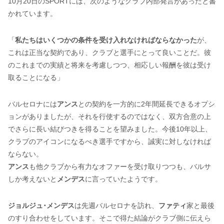
10月20日のSPORTには、次のようなクラブ内部発言があったと書
かれています。
「
私たちはいくつかの条件を受け入れなければならなかった
が、
これは正当な契約であり、クラブと選手にとって良いことだ。彼
のこれまでの実績と将来を考慮しつつ、相応しい報酬を彼は受け
取ることになる」
バルセロナには
アンス
との契約を一方的に2年間延長できるオプシ
ョンがありましたが、それを行使するのではなく、双方合意の上
でさらに長い結びつきを得ることを望みました。今後10年以上、
クラブのアイコンになるべき選手ですから、誠実に対しなければ
ならない。
アンス
も他クラブから有力なオファーを受け取りつつも、バルサ
しか考えないと
メンデス
に言っていたようです。
ジョルジュ･メンデス
は先週バルセロナを訪れ、
ファティ
家と最後
のすり合わせをしています。そこで得た結論がクラブ側に伝えら