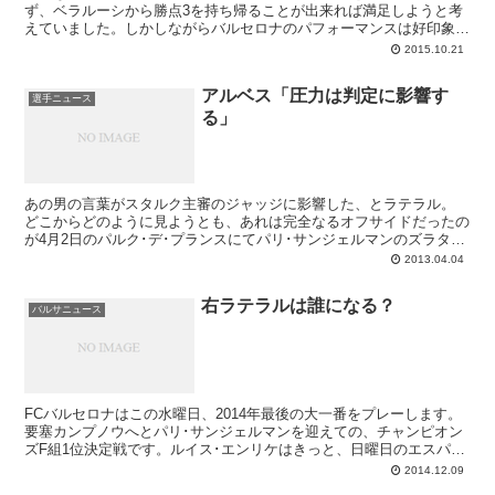
ず、ベラルーシから勝点3を持ち帰ることが出来れば満足しようと考
えていました。しかしながらバルセロナのパフォーマンスは好印象を
与えるもので、BATEが三冠王者に対してあまりに敬意を示しすぎて
2015.10.21
いたことを踏まえても、良い勝ち方だった。ポゼッションの割には効
果的な崩しが少ない、シュートの精度がいまひとつなどの改善点はあ
アルベス「圧力は判定に影響す
るのですが、プレーに対する選手たちの真摯さや一丸となったハード
選手ニュース
る」
ワークは今後の指針となりそうです。復調のきっかけになるかもしれ
ない、そんな手応えのある試合でした。
あの男の言葉がスタルク主審のジャッジに影響した、とラテラル。
どこからどのように見ようとも、あれは完全なるオフサイドだったの
が4月2日のパルク･デ･プランスにてパリ･サンジェルマンのズラタ
ン・イブラヒモビッチが決めたゴールです。あまり...
2013.04.04
右ラテラルは誰になる？
バルサニュース
FCバルセロナはこの水曜日、2014年最後の大一番をプレーします。
要塞カンプノウへとパリ･サンジェルマンを迎えての、チャンピオン
ズF組1位決定戦です。ルイス･エンリケはきっと、日曜日のエスパニ
ョール戦に微修正を加えた先発メンバーでこの対決に挑むでしょう。
2014.12.09
現在チームの抱える怪我人はベルマーレンですから、誰を選ぶかはル