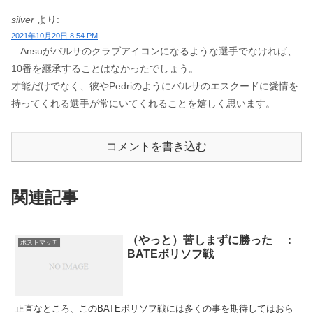
silver
より:
2021年10月20日 8:54 PM
Ansuがバルサのクラブアイコンになるような選手でなければ、
10番を継承することはなかったでしょう。
才能だけでなく、彼やPedriのようにバルサのエスクードに愛情を
持ってくれる選手が常にいてくれることを嬉しく思います。
コメントを書き込む
関連記事
（やっと）苦しまずに勝った ：
ポストマッチ
BATEボリソフ戦
正直なところ、このBATEボリソフ戦には多くの事を期待してはおら