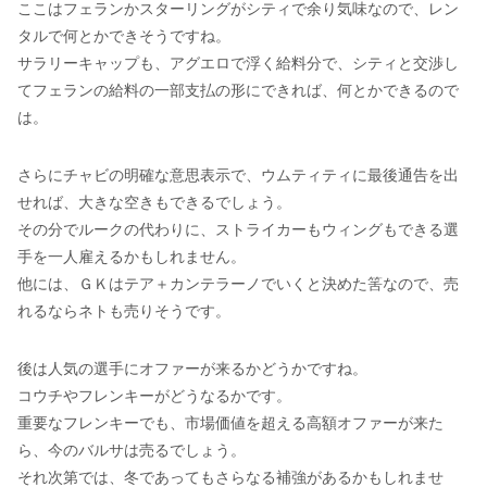
ここはフェランかスターリングがシティで余り気味なので、レン
タルで何とかできそうですね。
サラリーキャップも、アグエロで浮く給料分で、シティと交渉し
てフェランの給料の一部支払の形にできれば、何とかできるので
は。
さらにチャビの明確な意思表示で、ウムティティに最後通告を出
せれば、大きな空きもできるでしょう。
その分でルークの代わりに、ストライカーもウィングもできる選
手を一人雇えるかもしれません。
他には、ＧＫはテア＋カンテラーノでいくと決めた筈なので、売
れるならネトも売りそうです。
後は人気の選手にオファーが来るかどうかですね。
コウチやフレンキーがどうなるかです。
重要なフレンキーでも、市場価値を超える高額オファーが来た
ら、今のバルサは売るでしょう。
それ次第では、冬であってもさらなる補強があるかもしれませ