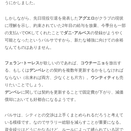
うにかしました。
しかしながら、先日現役引退を発表した
アグエロ
がクラブの現状
に理解を示し、約束されていた2年目の給与を放棄、今季分も一部
の支払いでOKしてくれたことで
ダニ･アルベス
の登録がようやく
可能となったというバルサですから、新たな補強に向けての余裕
なんてものはありません。
フェラン･トーレス
が欲しいのであれば、
コウチーニョ
を放出す
る、もしくは
デンベレ
との契約を複数年更新するかをしなければ
ならない（出来れば両方、少なくとも片方）。
ウンティティ
も売
りたいことでしょう。
デンベレ
に関しては契約を更新することで固定費が下がり、減価
償却においても好都合になるようです。
バルサは、シティとの交渉は上手くまとめられるだろうと考えて
いる模様です。なのでサラリー総額を減らすことが重要になる。
資金繰りはどうにかなるけど、ルールによって縛られている訳で