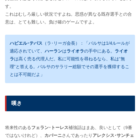
す。
これはむしろ厳しい状況ですよね。思惑が異なる既存選手との合
意は、とても難しい。負け確のゲームですよ。
ハビエル･テバス
（ラ･リーガ会長）：「バルサは1/4ルールが
適応されていて、
ハーラン
は
ライオラ
の手中にある。
ライオ
ラ
は高く売る代理人だ。私に可能性を尋ねるなら、私は“無
理”と答える。バルサのサラリー総額でその選手を獲得するこ
とは不可能だよ」
嘆き
将来性のある
フェラン･トーレス
補強話はまあ、良いとして（9番
ではないけれど）、
カバーニ
さんであったり
アレクシス･サンチェ