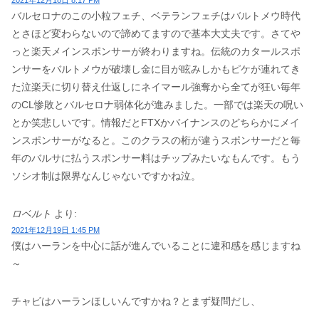
2021年12月18日 8:17 PM
バルセロナのこの小粒フェチ、ベテランフェチはバルトメウ時代
とさほど変わらないので諦めてますので基本大丈夫です。さてや
っと楽天メインスポンサーが終わりますね。伝統のカタールスポ
ンサーをバルトメウが破壊し金に目が眩みしかもピケが連れてき
た泣楽天に切り替え仕返しにネイマール強奪から全てが狂い毎年
のCL惨敗とバルセロナ弱体化が進みました。一部では楽天の呪い
とか笑悲しいです。情報だとFTXかバイナンスのどちらかにメイ
ンスポンサーがなると。このクラスの桁が違うスポンサーだと毎
年のバルサに払うスポンサー料はチップみたいなもんです。もう
ソシオ制は限界なんじゃないですかね泣。
ロベルト
より:
2021年12月19日 1:45 PM
僕はハーランを中心に話が進んでいることに違和感を感じますね
～
チャビはハーランほしいんですかね？とまず疑問だし、