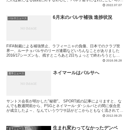
りと満足感。母国の英雄であるヤヤ・トゥレのような活躍を見せたい
2022.07.07
と抱負を語ったケシエです。契約期間は2026年6月までの4年間。契
約解除金は5億ユーロとなっています。
6月末のバルサ補強 進捗状況
バルサニュース
FIFA制裁による補強禁止、ラフィーニャの負傷、日本でのクラブ世
界一、ルーチョバルサのリーガ連覇などいろんなことがありました
2016/17シーズンも、残すところあと2日ちょっとで終わろうとして
います。いつもであれば、年度が変わるからといって特に表立った変
2016.06.28
化はないのですが、今夏はようやく新規投資を公けに行えるという違
いがある。これまでは発表できなかった幾つかのオペレーションが7
ネイマールはバルサへ
月1日より順次明らかにされ、2016/17シーズン計画が具体化してい
選手ニュース
くことでしょう。新入団選手のインタビューなどで、周囲も活気付い
ていきます。
サントス会長が明かした"秘密"。 SPORT紙の記事によりますと、な
んでも数週間前から、PSGとネイマール･ダ･シルバとの間に仮合意
が成立したよ～、なんていうウワサ話がどこからともなく流されてい
たそうです。全然知りませんでした...
2012.09.25
生まれ変わってなかったデンベ
選手ニュース