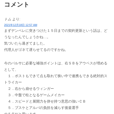
コメント
トム
より:
2021年12月18日 12:57 AM
まずデンベレに突きつけた１５日までの契約更新という話は、ど
うなったんでしょうかね…。
気づいたら過ぎてました。
代理人がゴネて遅らせてるのですかね。
今のバルサに必要な補強ポイントは、右ＳＢをアウベスが埋める
として、
１．ポストもできて点も取れて狭い中で連携もできる絶対的ス
トライカー
２．右から崩せるウィンガー
３．中盤で柱となるゲームメイカー
４．スピードと展開力を併せ持つ意思の強いＣＢ
５．ブスケとアルバの負担を減らす後釜選手