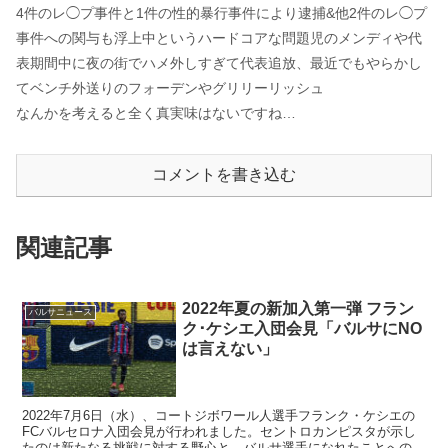
4件のレ◯プ事件と1件の性的暴行事件により逮捕&他2件のレ◯プ
事件への関与も浮上中というハードコアな問題児のメンディや代
表期間中に夜の街でハメ外しすぎて代表追放、最近でもやらかし
てベンチ外送りのフォーデンやグリリーリッシュ
なんかを考えると全く真実味はないですね…
コメントを書き込む
関連記事
2022年夏の新加入第一弾 フラン
バルサニュース
ク･ケシエ入団会見「バルサにNO
は言えない」
2022年7月6日（水）、コートジボワール人選手フランク・ケシエの
FCバルセロナ入団会見が行われました。セントロカンピスタが示し
たのは新たなる挑戦に対する野心と、バルサ選手になれたことへの誇