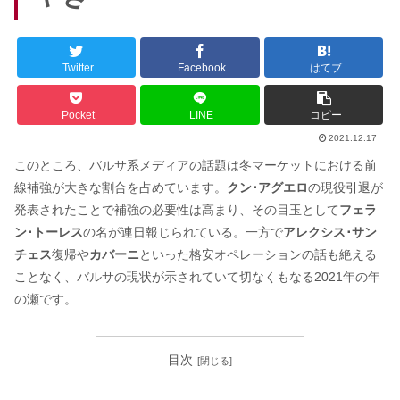
Twitter
Facebook
はてブ
Pocket
LINE
コピー
2021.12.17
このところ、バルサ系メディアの話題は冬マーケットにおける前
線補強が大きな割合を占めています。
クン･アグエロ
の現役引退が
発表されたことで補強の必要性は高まり、その目玉として
フェラ
ン･トーレス
の名が連日報じられている。一方で
アレクシス･サン
チェス
復帰や
カバーニ
といった格安オペレーションの話も絶える
ことなく、バルサの現状が示されていて切なくもなる2021年の年
の瀬です。
目次