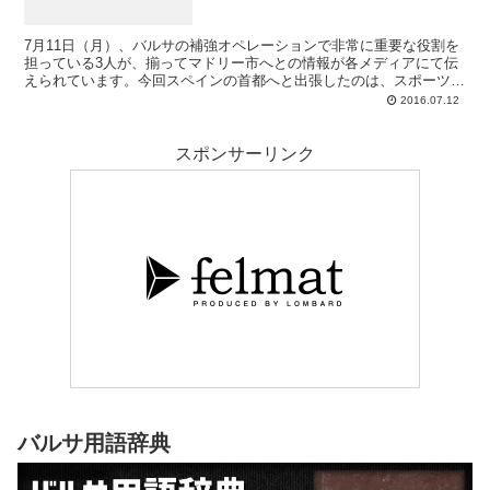
7月11日（月）、バルサの補強オペレーションで非常に重要な役割を
担っている3人が、揃ってマドリー市へとの情報が各メディアにて伝
えられています。今回スペインの首都へと出張したのは、スポーツデ
ィレクターのロベルト・フェルナンデス、プロスポーツ部門責任者の
2016.07.12
アルベルト・ソレール、そしてフットボルディレクターのラウール・
サンジェイ。この3人がセットで出かけるなんてことは稀ですから、
なにか重要な話し合いのためにマドリー市へと向かった、しかも交渉
スポンサーリンク
は大詰めと見るのが妥当です。近々新たな補強選手が明らかになる、
そんな気配が漂います。
バルサ用語辞典