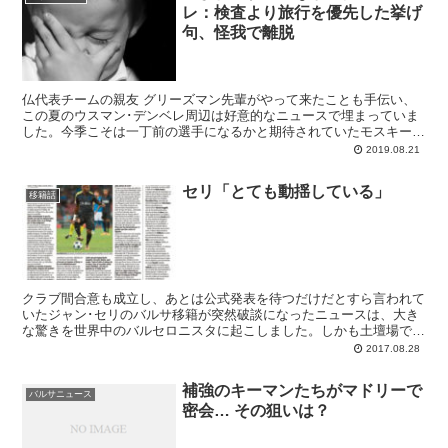
レ：検査より旅行を優先した挙げ
句、怪我で離脱
仏代表チームの親友 グリーズマン先輩がやって来たことも手伝い、
この夏のウスマン･デンベレ周辺は好意的なニュースで埋まっていま
した。今季こそは一丁前の選手になるかと期待されていたモスキー
ト。しかし結局のところ、やつのプロフェッショナル意識の低さに変
2019.08.21
化はなかった･･･とバルセロニスタを大いに失望させているのが、太
ももの怪我を巡っての彼の振る舞いです。
セリ「とても動揺している」
移籍話
クラブ間合意も成立し、あとは公式発表を待つだけだとすら言われて
いたジャン･セリのバルサ移籍が突然破談になったニュースは、大き
な驚きを世界中のバルセロニスタに起こしました。しかも土壇場で獲
得を止めたのは...
2017.08.28
補強のキーマンたちがマドリーで
バルサニュース
密会… その狙いは？