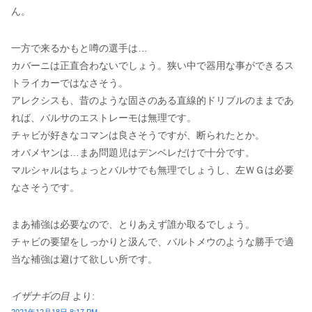
ん。
一方で来るかもと噂の選手は…
カバーニは正直合わないでしょう。狭い中で器用な事ができるス
トライカーではなさそう。
アレクシスも、昔のような固さのある直線的ドリブルのままであ
れば、バルサのエストレーモは無理です。
チャビが好きなコマンは良さそうですが、断られたとか。
オバメヤンは…まあ問題児はデンベレだけで十分です。
マルシャルはちょっとバルサでも無理でしょうし、左ＷＧは必要
なさそうです。
まあ補強は必要なので、とりあえず誰か取るでしょう。
チャビの要望をしっかりと汲んで、バルトメウのような勝手で適
当な補強は避けて欲しい所です。
イザナギの目
より: