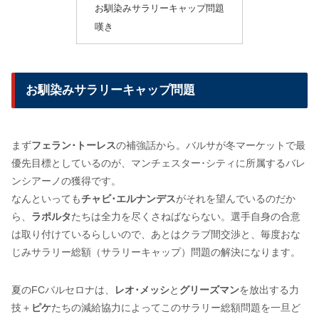
お馴染みサラリーキャップ問題
嘆き
お馴染みサラリーキャップ問題
まず
フェラン･トーレス
の補強話から。バルサが冬マーケットで最
優先目標としているのが、マンチェスター･シティに所属するバレ
ンシアーノの獲得です。
なんといっても
チャビ･エルナンデス
がそれを望んでいるのだか
ら、
ラポルタ
たちは全力を尽くさねばならない。選手自身の合意
は取り付けているらしいので、あとはクラブ間交渉と、毎度おな
じみサラリー総額（サラリーキャップ）問題の解決になります。
夏のFCバルセロナは、
レオ･メッシ
と
グリーズマン
を放出する力
技＋
ピケ
たちの減給協力によってこのサラリー総額問題を一旦ど