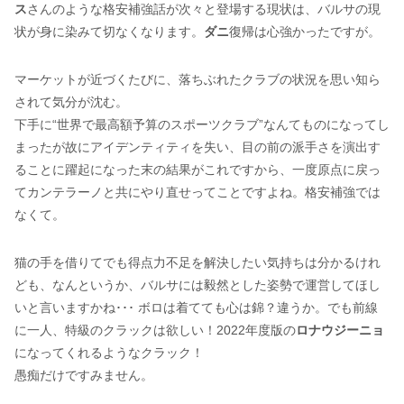
ス
さんのような格安補強話が次々と登場する現状は、バルサの現
状が身に染みて切なくなります。
ダニ
復帰は心強かったですが。
マーケットが近づくたびに、落ちぶれたクラブの状況を思い知ら
されて気分が沈む。
下手に“世界で最高額予算のスポーツクラブ”なんてものになってし
まったが故にアイデンティティを失い、目の前の派手さを演出す
ることに躍起になった末の結果がこれですから、一度原点に戻っ
てカンテラーノと共にやり直せってことですよね。格安補強では
なくて。
猫の手を借りてでも得点力不足を解決したい気持ちは分かるけれ
ども、なんというか、バルサには毅然とした姿勢で運営してほし
いと言いますかね･･･ ボロは着てても心は錦？違うか。でも前線
に一人、特級のクラックは欲しい！2022年度版の
ロナウジーニョ
になってくれるようなクラック！
愚痴だけですみません。