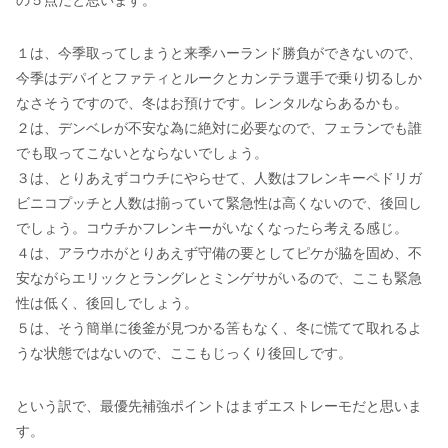
の５点だと思います。
１は、今季取ってしまうと来季ハーランド勝負ができないので、
今季はデパイとファティとルークとカンテラ選手で乗り切るしか
なさそうですので、冬はお預けです。レンタルならあるかも。
２は、デンベレが不安な為に絶対に必要なので、フェランでも誰
でも取ってこないとならないでしょう。
３は、とりあえずコウチにやらせて、人数はフレンキーペドリガ
ビニコプッチと人数は揃っていて緊急性は高くないので、後回し
でしょう。コウチかフレンキーがいなくなったら考える感じ。
４は、アラウホがとりあえず守備の要としてピケが脇を固め、不
安ながらエリックとラングレとミンゲサがいるので、ここも緊急
性は低く、後回しでしょう。
５は、そう簡単に後釜が見つかる筈もなく、冬に慌てて取れるよ
うな状態ではないので、ここもじっくり後回しです。
という訳で、最優先補強ポイントはまずエストレーモだと思いま
す。