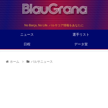
No Barça, No Life. バルサコア情報をあなたに
ニュース
選手リスト
日程
データ室
ホーム
バルサニュース