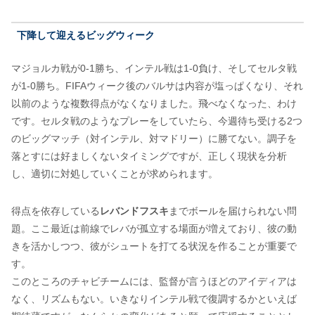
下降して迎えるビッグウィーク
マジョルカ戦が0-1勝ち、インテル戦は1-0負け、そしてセルタ戦
が1-0勝ち。FIFAウィーク後のバルサは内容が塩っぱくなり、それ
以前のような複数得点がなくなりました。飛べなくなった、わけ
です。セルタ戦のようなプレーをしていたら、今週待ち受ける2つ
のビッグマッチ（対インテル、対マドリー）に勝てない。調子を
落とすには好ましくないタイミングですが、正しく現状を分析
し、適切に対処していくことが求められます。
得点を依存している
レバンドフスキ
までボールを届けられない問
題。ここ最近は前線でレバが孤立する場面が増えており、彼の動
きを活かしつつ、彼がシュートを打てる状況を作ることが重要で
す。
このところのチャビチームには、監督が言うほどのアイディアは
なく、リズムもない。いきなりインテル戦で復調するかといえば