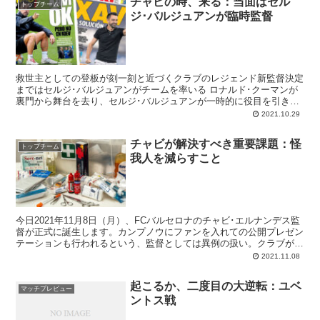
チャビの時、来る：当面はセル
トップチーム
ジ･バルジュアンが臨時監督
救世主としての登板が刻一刻と近づくクラブのレジェンド新監督決定
まではセルジ･バルジュアンがチームを率いる ロナルド･クーマンが
裏門から舞台を去り、セルジ･バルジュアンが一時的に役目を引き継
いでのFCバルセロナ新章が始まりました。登板...
2021.10.29
チャビが解決すべき重要課題：怪
トップチーム
我人を減らすこと
今日2021年11月8日（月）、FCバルセロナのチャビ･エルナンデス監
督が正式に誕生します。カンプノウにファンを入れての公開プレゼン
テーションも行われるという、監督としては異例の扱い。クラブがい
かに彼に期待してるか分かります。伝説的英雄がクラブの窮地を救う
2021.11.08
べくテクニコとなって帰還するのですから当然か。そんなチャビの前
には数多くの課題が積み上がっており、多発する負傷者もその一つで
起こるか、二度目の大逆転：ユベ
す。
マッチプレビュー
ントス戦