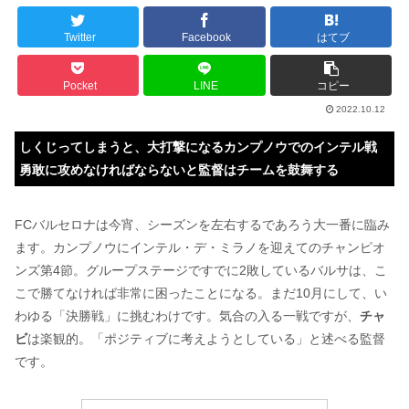
Twitter
Facebook
はてブ
Pocket
LINE
コピー
2022.10.12
しくじってしまうと、大打撃になるカンプノウでのインテル戦
勇敢に攻めなければならないと監督はチームを鼓舞する
FCバルセロナは今宵、シーズンを左右するであろう大一番に臨み
ます。カンプノウにインテル・デ・ミラノを迎えてのチャンピオ
ンズ第4節。グループステージですでに2敗しているバルサは、こ
こで勝てなければ非常に困ったことになる。まだ10月にして、い
わゆる「決勝戦」に挑むわけです。気合の入る一戦ですが、
チャ
ビ
は楽観的。「ポジティブに考えようとしている」と述べる監督
です。