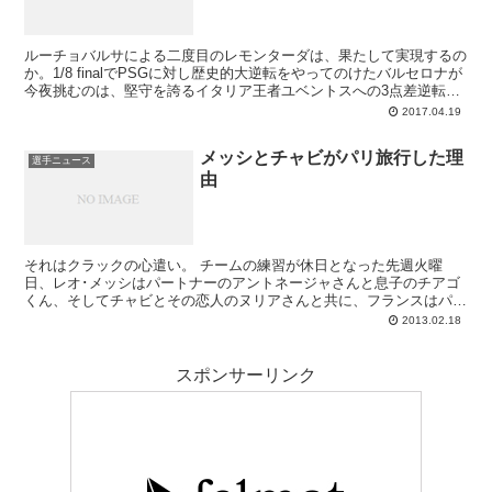
ルーチョバルサによる二度目のレモンターダは、果たして実現するの
か。1/8 finalでPSGに対し歴史的大逆転をやってのけたバルセロナが
今夜挑むのは、堅守を誇るイタリア王者ユベントスへの3点差逆転で
す。パリに続き、トリノでもアウェイゴールを奪えなかったことで、
2017.04.19
ミッションの難易度は☆5つ。いわば出来ないほうが普通の挑戦なの
ですから、望むのはカンプノウではやれることを全てやり尽くしたと
メッシとチャビがパリ旅行した理
選手たち自身もファンも思えるような、ハートの感じられる試合で
選手ニュース
由
す。スポーツレベルで激しくアグレッシブにボールを追ってほしい。
魂を感じたい。それによってカンプノウが魔法を呼び、レモンターダ
第二弾の実現となるかもしれません。
それはクラックの心遣い。 チームの練習が休日となった先週火曜
日、レオ･メッシはパートナーのアントネージャさんと息子のチアゴ
くん、そしてチャビとその恋人のヌリアさんと共に、フランスはパリ
へと小旅行をしました。そしてパリ市内にあるOlym...
2013.02.18
スポンサーリンク