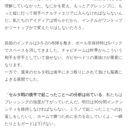
理解していなかった。なにかを変え、もっとアグレッシブに、も
っと縦に行って相手ペナルティエリアに入らなければならないん
だ。私たちのアイディアは明らかだから、インテルがワントップ
かツートップかで変えたりはしないだろう」
前節のインテルは3-5-2の布陣を敷き、ボール非保持時は5バック
でスペースを消してきました。チャビチームは昨季からこういう
相手を苦手としていて崩せない。ガビやぺドリの裏抜けが重要に
なります。
一方で、週末のセルタ戦は後半にタコ殴りにされて負けも脳裏に
よぎる展開でした。
「
セルタ戦の後半で起こったことへの分析は出ている
。私たちは
プレッシングの強度が下がっていたんだ。明日は90分間インテン
シティを維持しなければならない。ミラノで起こったことへのお
返しをしたいし、ホームで勝つために全力を出していくよ。一瞬
たりともガードは下げない」