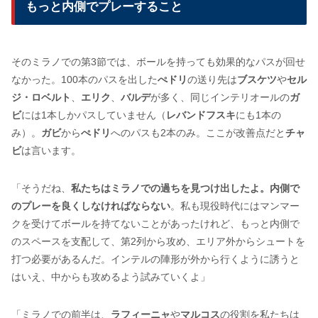
もっと内側でプレーすること
そのミラノでの第3節では、ボールを持っても効果的なパスが回せ
なかった。100本のパスを出した
ぺドリ
の送り先は
ブスケツ
や
セル
ジ・ロベルト
、
エリク
、
バルデ
が多く、同じインテリオールの
ガ
ビ
には1本しかパスしていません（
レバンドフスキ
にも1本の
み）。
ガビ
から
ぺドリ
へのパスも2本のみ。ここが改善点だと
チャ
ビ
は言います。
「そうだね、
私たちはミラノでの過ちを見つけ出したよ。内側で
のプレーを良くしなければならない
。私も現役時代にはマンマー
クを受けてボールを持てないことがあったけれど、もっと内側で
のスペースを支配して、第2列から攻め、エリア外からシュートを
打つ必要があるんだ。インテルの陣形が外から行くように誘うと
はいえ、中からも攻めるよう試みていくよ」
「ミラノでの前半は、
ラフィーニャ
や
マルコス
の役割を私たちは