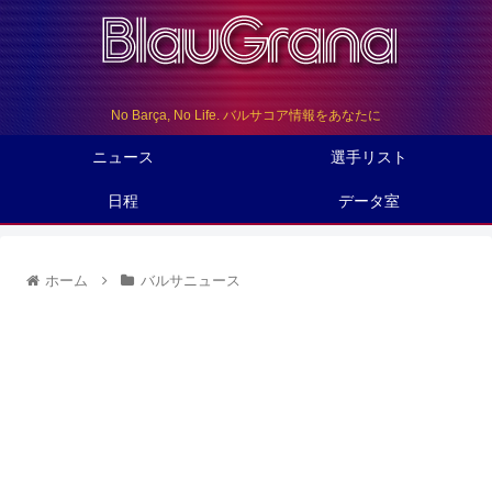
No Barça, No Life. バルサコア情報をあなたに
ニュース
選手リスト
日程
データ室
ホーム
バルサニュース