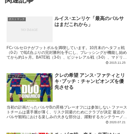
ルイス･エンリケ「最高のバルサ
ポストマッチ
はまだこれから」
FCバルセロナがフットボルを満喫しています。10月末のヘタフェ戦
（0-2）で8試合ぶりの完封勝利を手にし、プレッシングが機能し始め
てから約1ヶ月。BATE戦（3-0）、ビジャレアル戦（3-0）、マドリー
戦（0-4）とぐいぐい調子を上げてきたチームは、ベルナベウ粉砕の
2015.11.25
幸福感に陥ることなく、ASローマを6-1で撃沈してみせました。左ヒ
ザの負傷から回復し、2ヶ月ぶりの先発出場となったレオ･メッシ
クレの希望 アンス･ファティとリ
は、怪我明けであってもやっぱりメッシで。南米トリデンテのコンビ
トップチーム
キ･プッチ：チャンピオンズを優
ネーションは全く錆付いた様子もなく、その電光石火のパス回しにイ
タリアチームは為す術もありませんでした。楽しくフットボルをする
先させる
チームが戻ってきて、クレも幸せです。
当初の計画だったバルサBの昇格プレーオフには参加しない ファース
トチームは選手層が薄く、リスク回避のためにクラブが決定 最近の
バルサ観戦における楽しみの大きな部分は、躍動するカンテラーノた
ちです。これまでクラブを支えてきた重鎮選手たちは...
2020.07.21