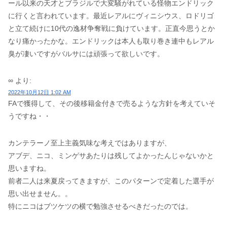
ール以来の天才とブラジルで大変騒がれている怪物エンドリック
に行くと言われています。最近レアルにヴィニシウス、ロドリゴ
と立て続けに10代の逸材争奪戦に負けています。正直今思うとか
なり痛かったかな。エンドリックは本人も取り巻き連中もレアル
臭が凄いですがバルサには頑張って欲しいです。
∞
より:
2022年10月12日 1:02 AM
FAで獲得して、その後移籍金付きで売るような方針を考えていそ
うですね・・
カンテラーノ至上主義気味な考えではありますが、
アブデ、ニコ、ミンゲサあたりは残してよかったんじゃないかと
思いますね。
前者二人は来夏戻ってきますが、このパターンで定着した選手が
思い出せません。。
特にニコはブツケツの横で勉強させるべきだったのでは。