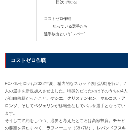
目次
コストゼロ作戦
狙っている選手たち
選手放出という“レバー”
コストゼロ作戦
FCバルセロナは2022年夏、精力的なスカッド強化活動を行い、7
人の選手を新規加入させました。特徴的だったのはそのうちの4人
が自由移籍だったこと。
ケシエ
、
クリステンセン
、
マルコス・ア
ロンソ
、そして
ベジェリン
が移籍金なしでバルサ選手となってい
ます。
そうして節約をしつつ、必要と考えたところは高額投資。
チャビ
の要望を満たすべく、
ラフィーニャ
（58+7M）、
レバンドフスキ