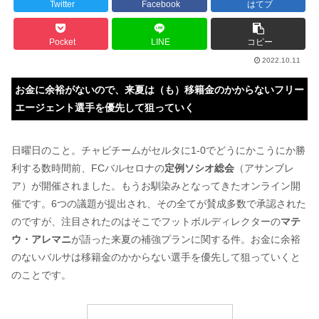
Twitter
Facebook
はてブ
Pocket
LINE
コピー
2022.10.11
お金に余裕がないので、来夏は（も）移籍金のかからないフリー
エージェント選手を優先して狙っていく
日曜日のこと。チャビチームがセルタに1-0でどうにかこうにか勝
利する数時間前、FCバルセロナの
定例ソシオ総会
（アサンブレ
ア）が開催されました。もうお馴染みとなってきたオンライン開
催です。6つの議題が提出され、その全てが賛成多数で承認された
のですが、注目されたのはそこでフットボルディレクターの
マテ
ウ・アレマニ
が語った来夏の補強プランに関する件。お金に余裕
のないバルサは移籍金のかからない選手を優先して狙っていくと
のことです。