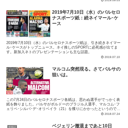
2019.09.03
2019年7月10日（水）のバルセロ
スポーツ紙
ナスポーツ紙：続ネイマール･ケ
ース
2019年7月10日（水）のバルセロナスポーツ紙は、引き続きネイマー
ル･ケースがトップニュース。ネイ推しのSPORTに必死感が出てま
す。新加入ネトのプレゼンテーションも主な話題。
2019.07.10
マルコム突然現る。さてバルサの
移籍話
狙いは。
この7月24日のバルセロナスポーツ各紙は、思わぬ選手がでっかく表
紙を飾りました。バルサがボルドーのブラジル人選手、マルコム･フ
ェリペ･シルバ･デ･オリベイラ（21）を獲りにかかったというので
す。
2018.07.24
ベジェリン撤退まであと10日
移籍話