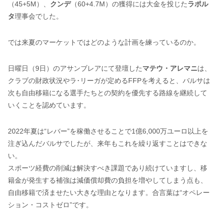
（45+5M）、
クンデ
（60+4.7M）の獲得には大金を投じた
ラポル
タ
理事会でした。
では来夏のマーケットではどのような計画を練っているのか。
日曜日（9日）のアサンブレアにて登壇した
マテウ・アレマニ
は、
クラブの財政状況やラ･リーガが定めるFFPを考えると、バルサは
次も自由移籍になる選手たちとの契約を優先する路線を継続して
いくことを認めています。
2022年夏は“レバー”を稼働させることで1億6,000万ユーロ以上を
注ぎ込んだバルサでしたが、来年もこれを繰り返すことはできな
い。
スポーツ経費の削減は解決すべき課題であり続けていますし、移
籍金が発生する補強は減価償却費の負担を増やしてしまう点も、
自由移籍で済ませたい大きな理由となります。合言葉は“オペレー
ション・コストゼロ”です。