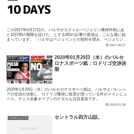
この2017年6月27日の、バルサがエクトル･ベジェリン獲得作戦にあ
と10日間の期限を設けた、とするMDの記事の冒頭は、こんな風に始
まっています。「バルサはベジェリンとの契約を望み、ベジェリンも
バルサと契約をしたがっている」。ここまでの事の経緯を見ている
2017.06.27
と、それは正しいのでしょう。しかし
2020年01月29日（水）のバルセ
スポーツ紙
ロナスポーツ紙：ロドリゴ交渉決
裂
2020年1月29日（水）のバルセロナスポーツ紙は、バルサとバレンシ
アの交渉が決裂し、ロドリゴ獲得に暗雲が漂っている件がメインニュ
ース。テニス全豪オープンのナダルも注目度高です。
2020.01.29
セントラル四方山話。
バルサニュース