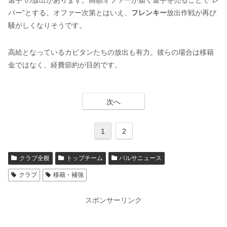
選手”の放出があります。高額オファーが届く選手を売ることで“レ
バー”とする。オファー次第とはいえ、
フレンキー
放出作戦が再び
騒がしくなりそうです。
高給となっているカピタンたちの放出も有力。彼らの場合は移籍
金ではなく、経費節約が目的です。
次へ
1
2
クラブ全般
トップチーム
バルサニュース
クラブ
移籍・補強
スポンサーリンク