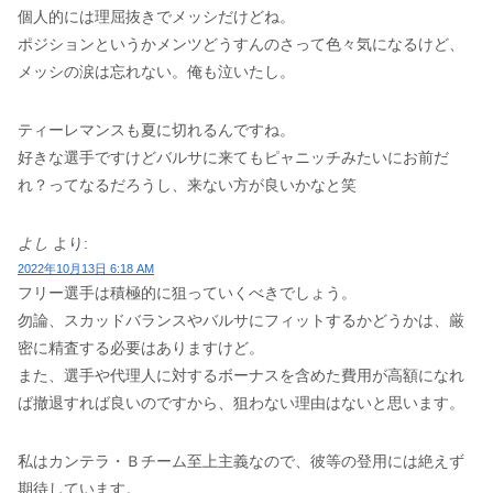
個人的には理屈抜きでメッシだけどね。
ポジションというかメンツどうすんのさって色々気になるけど、
メッシの涙は忘れない。俺も泣いたし。
ティーレマンスも夏に切れるんですね。
好きな選手ですけどバルサに来てもピャニッチみたいにお前だ
れ？ってなるだろうし、来ない方が良いかなと笑
よし
より:
2022年10月13日 6:18 AM
フリー選手は積極的に狙っていくべきでしょう。
勿論、スカッドバランスやバルサにフィットするかどうかは、厳
密に精査する必要はありますけど。
また、選手や代理人に対するボーナスを含めた費用が高額になれ
ば撤退すれば良いのですから、狙わない理由はないと思います。
私はカンテラ・Ｂチーム至上主義なので、彼等の登用には絶えず
期待しています。