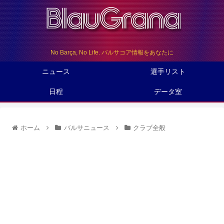
No Barça, No Life. バルサコア情報をあなたに
ニュース
選手リスト
日程
データ室
ホーム
バルサニュース
クラブ全般