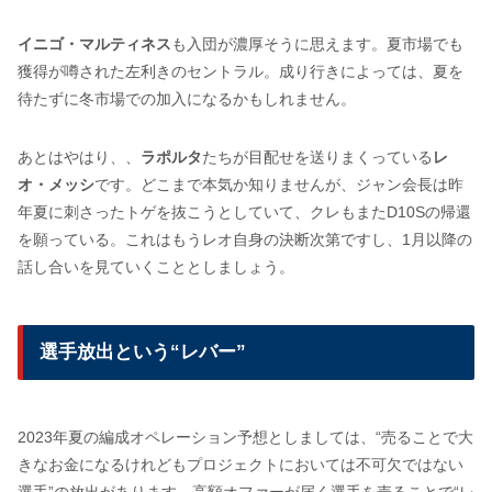
イニゴ・マルティネス
も入団が濃厚そうに思えます。夏市場でも
獲得が噂された左利きのセントラル。成り行きによっては、夏を
待たずに冬市場での加入になるかもしれません。
あとはやはり、、
ラポルタ
たちが目配せを送りまくっている
レ
オ・メッシ
です。どこまで本気か知りませんが、ジャン会長は昨
年夏に刺さったトゲを抜こうとしていて、クレもまたD10Sの帰還
を願っている。これはもうレオ自身の決断次第ですし、1月以降の
話し合いを見ていくこととしましょう。
選手放出という“レバー”
2023年夏の編成オペレーション予想としましては、“売ることで大
きなお金になるけれどもプロジェクトにおいては不可欠ではない