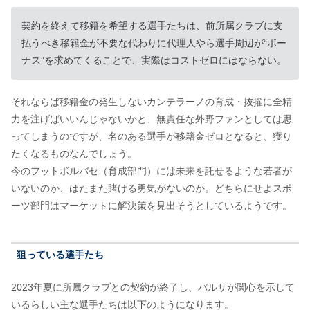
契約を終えて移籍を希望する選手たちは、前所属クラブに支
払うべき移籍金が不要な代わりに代理人やら選手周辺が“ボー
ナス”を求めてくることで、実際はコストゼロにはならない。
それならば移籍金の発生しないカンテラーノの育成・抜擢に全精
力を注げばいいんじゃないかと、無責任な外野ファンとしては思
ってしまうのですが、名のある選手が移籍金ゼロとなると、獲り
たくなるものなんでしょう。
今のフットボルバセ（育成部門）には未来を託せるような若者が
いないのか、はたまた賭ける勇気がないのか。どちらにせよスポ
ーツ部門はマーケットに解決策を見出そうとしているようです。
狙っている選手たち
2023年夏に所属クラブとの契約が終了し、バルサが関心を示して
いるらしい主な選手たちは以下のようになります。