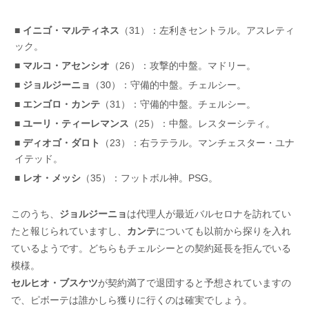
■
イニゴ・マルティネス
（31）：左利きセントラル。アスレティ
ック。
■
マルコ・アセンシオ
（26）：攻撃的中盤。マドリー。
■
ジョルジーニョ
（30）：守備的中盤。チェルシー。
■
エンゴロ・カンテ
（31）：守備的中盤。チェルシー。
■
ユーリ・ティーレマンス
（25）：中盤。レスターシティ。
■
ディオゴ・ダロト
（23）：右ラテラル。マンチェスター・ユナ
イテッド。
■
レオ・メッシ
（35）：フットボル神。PSG。
このうち、
ジョルジーニョ
は代理人が最近バルセロナを訪れてい
たと報じられていますし、
カンテ
についても以前から探りを入れ
ているようです。どちらもチェルシーとの契約延長を拒んでいる
模様。
セルヒオ・ブスケツ
が契約満了で退団すると予想されていますの
で、ピボーテは誰かしら獲りに行くのは確実でしょう。