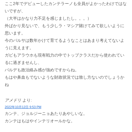
ここ2年でデビューしたカンテラーノも全員がよかったわけではな
いですが、
（大半はかなり力不足を感じましたし。。。）
外ばかり見ないで、もう少しラ・マシア賭けてみて欲しいように
思います。
今のバルサは数年かけて育てるようなことはあまり考えてないよ
うに見えます。
ガビもアラウホも現有戦力の中でトップクラスだから使われてい
るに過ぎませんし、
バルデも政治絡み感が強めですからね。
もはや鼻血もでないような財政状況では致し方ないのでしょうか
ね
アメドリ
より:
2022年10月12日 9:53 PM
カンテ、ジョルジーニョあたりあやしいな。
カンテはもはやインテリオールかな。