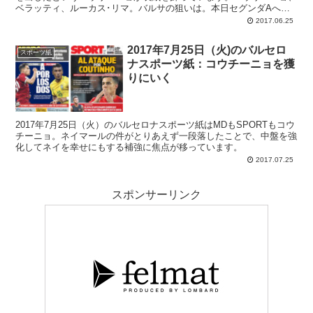
ベラッティ、ルーカス･リマ。バルサの狙いは。本日セグンダAへの
昇格が決まるバルサBも注目です。
2017.06.25
2017年7月25日（火)のバルセロ
スポーツ紙
ナスポーツ紙：コウチーニョを獲
りにいく
2017年7月25日（火）のバルセロナスポーツ紙はMDもSPORTもコウ
チーニョ。ネイマールの件がとりあえず一段落したことで、中盤を強
化してネイを幸せにもする補強に焦点が移っています。
2017.07.25
スポンサーリンク