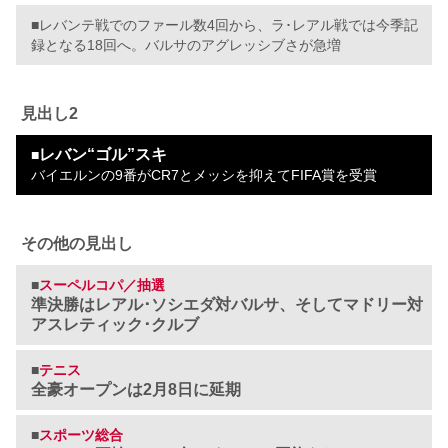
■レバンテ戦でのファール数4回から、ラ･レアル戦では今季記
録となる18回へ。バルサのアグレッシブさが急増
見出し2
レバン“ゴル”スキ
■
バイエルンの9番がCR7とメッシを抑えてFIFA賞を受賞
その他の見出し
■
スーペルコパ／抽選
準決勝はレアル･ソシエダ対バルサ、そしてマドリー対
アスレティック･クルブ
■
テニス
全豪オープンは2月8日に延期
■
スポーツ総合