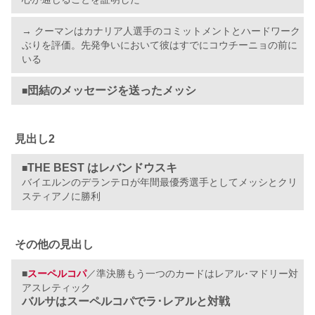
→ クーマンはカナリア人選手のコミットメントとハードワーク
ぶりを評価。先発争いにおいて彼はすでにコウチーニョの前に
いる
団結のメッセージを送ったメッシ
■
見出し2
THE BEST はレバンドウスキ
■
バイエルンのデランテロが年間最優秀選手としてメッシとクリ
スティアノに勝利
その他の見出し
■
スーペルコパ
／準決勝もう一つのカードはレアル･マドリー対
アスレティック
バルサはスーペルコパでラ･レアルと対戦