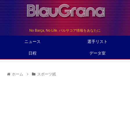
No Barça, No Life. バルサコア情報をあなたに
ニュース
選手リスト
日程
データ室
ホーム
スポーツ紙