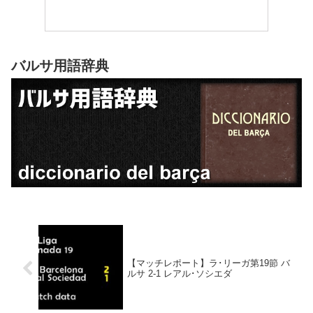
バルサ用語辞典
【マッチレポート】ラ･リーガ第19節 バ
ルサ 2-1 レアル･ソシエダ