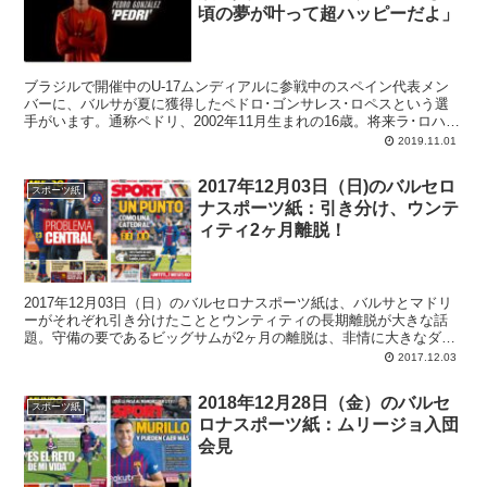
頃の夢が叶って超ハッピーだよ」
ブラジルで開催中のU-17ムンディアルに参戦中のスペイン代表メン
バーに、バルサが夏に獲得したペドロ･ゴンサレス･ロペスという選
手がいます。通称ペドリ、2002年11月生まれの16歳。将来ラ･ロハの
中心的存在になることを期待される逸材です。
2019.11.01
2017年12月03日（日)のバルセロ
スポーツ紙
ナスポーツ紙：引き分け、ウンテ
ィティ2ヶ月離脱！
2017年12月03日（日）のバルセロナスポーツ紙は、バルサとマドリ
ーがそれぞれ引き分けたこととウンティティの長期離脱が大きな話
題。守備の要であるビッグサムが2ヶ月の離脱は、非情に大きなダメ
ージです。
2017.12.03
2018年12月28日（金）のバルセ
スポーツ紙
ロナスポーツ紙：ムリージョ入団
会見