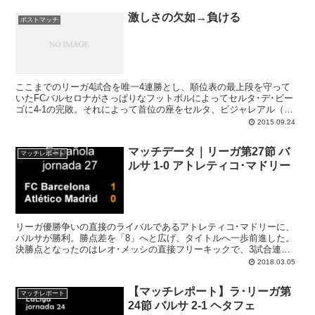
勝利が絶対条件でした。競争者としてのメンタリティが試される状況
激しさの欠如→負ける
です。そしてルーチョチームはそのプレッシャーに屈することなく、
ポストマッチ
3ポイントをアンダルシアから持ち帰ります。ラキティッチの先制点
がマドリー人アダンのエラーからというのも、なにやら幸運でありま
した。
ここまでのリーガ4試合を唯一4連勝とし、順位表の最上段を守って
いたFCバルセロナがさっぱりなフットボルによってセルタ･デ･ビー
ゴに4-1の完敗。それによって首位の座をセルタ、ビジャレアル（と
マドリー）に譲り渡すこととなりました。敗因は審判のジャッジ云々
2015.09.24
ではなく、求められるフットボルを全くできなかったこと。セルタの
出来も素晴らしかったとはいえ、4点も奪われてしまっては試合には
マッチデータ｜リーガ第27節 バ
なりません。まずは守備のあり方を根本的に見直し、昨シーズンのチ
マッチレポート
ルサ 1-0 アトレティコ･マドリー
ーム一丸となったプレーを取り戻さなければならない。それがなけれ
ば、また同じような敗北は繰り返されましょう。
リーガ優勝争いの直接のライバルであるアトレティコ･マドリーに、
バルサが勝利。勝点差を「8」へと広げ、タイトルへ一歩前進した。
決勝点となったのはレオ･メッシの直接フリーキックで、3試合連
続。
2018.03.05
【マッチレポート】ラ･リーガ第
マッチレポート
24節 バルサ 2-1 ヘタフェ