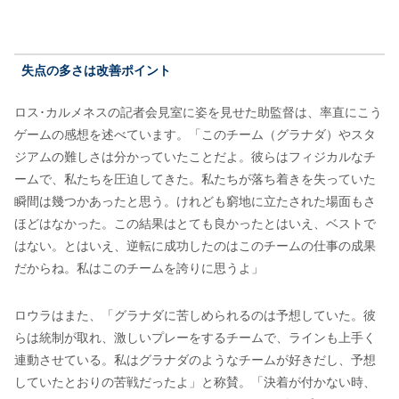
失点の多さは改善ポイント
ロス･カルメネスの記者会見室に姿を見せた助監督は、率直にこう
ゲームの感想を述べています。「このチーム（グラナダ）やスタ
ジアムの難しさは分かっていたことだよ。彼らはフィジカルなチ
ームで、私たちを圧迫してきた。私たちが落ち着きを失っていた
瞬間は幾つかあったと思う。けれども窮地に立たされた場面もさ
ほどはなかった。この結果はとても良かったとはいえ、ベストで
はない。とはいえ、逆転に成功したのはこのチームの仕事の成果
だからね。私はこのチームを誇りに思うよ」
ロウラはまた、「グラナダに苦しめられるのは予想していた。彼
らは統制が取れ、激しいプレーをするチームで、ラインも上手く
連動させている。私はグラナダのようなチームが好きだし、予想
していたとおりの苦戦だったよ」と称賛。「決着が付かない時、