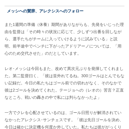
メッシへの賛辞、アレクシスへのフォロー
また1週間の準備（休養）期間がありながらも、先発をいじった理
由を監督は「その時々の状況に応じて、少しずつ出番を回しなが
ら、選手たちがチームに入っていけるように試みている」と説
明。前半途中でベンチに下がったアドリアーノについては、「用
心のため交代させた」のだとしています。
レオ･メッシは今回もまた、改めて異次元ぶりを発揮してくれまし
た。第二監督曰く、「彼は並外れてるね。300ゴールはとんでもな
い記録だ。今日の私たちはゴール前での切れがなく、そのなかで
彼は2ゴールを決めてくれた。テージョへの（レオの）苦言？正直
なところ、戦いの轟きの中で私には判らなかったよ」
一方でクレを心配させているのは、ゴール日照りが解消されてい
なかったアレクシス･サンチェスです。「彼は先日ゴールを決め、
今日は確かに決定機を何度か外していた。私たちは彼ががっくり