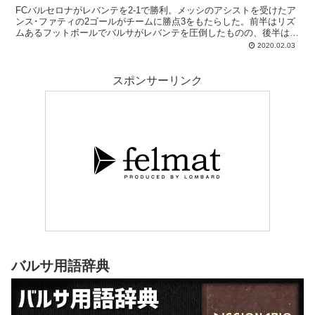
FCバルセロナがレバンテを2-1で勝利。メッシのアシストを受けたア
ンス･ファティの2ゴールがチームに勝点3をもたらした。前半はリズ
ムあるフットボールでバルサがレバンテを圧倒したものの、後半は危
ないシュートを打たれる場面が増加。追加タイムに失点した後の数分
2020.02.03
間はあわや同点のピンチもあり、危ない勝利だった。
スポンサーリンク
バルサ用語辞典