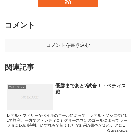
コメント
コメントを書き込む
関連記事
優勝まであと2試合！：ベティス
ポストマッチ
戦
レアル・マドリーがベイルのゴールによって、レアル・ソシエダに0-
1で勝利。一方でアトレティコもグリースマンのゴールによってラー
ジョに1-0の勝利。いずれも辛勝でしたが結果が勝ちであることには
変わりなく、3チームで最後の出番となり、暫定3位でベティス戦の
2016.05.01
キックオフを迎えたFCバルセロナが首位で今節を終えるためには、