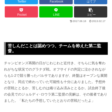
Twitter
Facebook
はてブ
Pocket
LINE
コピー
2017.06.16
2013.02.17
苦しんだことは認めつつ、チームを称えた第二監
督。
チャンピオンズ再開の日がじわじわと近付き、そちらに気を奪わ
れがちな状況でのグラナダ戦。オフサイドの判定に泣かされなが
らも1-2で競り勝ったバルサでありますが、終盤はオープンな展開
となり、同点で終わっていた可能性も十分にありました。予想外
の苦戦ととるか、苦しむのは織り込み済みととるか。試合終了後
の会見でのジョルディ･ロウラ第二監督の見解は、その後者であり
ました。「私たちの予想していたとおりの苦戦だったよ」