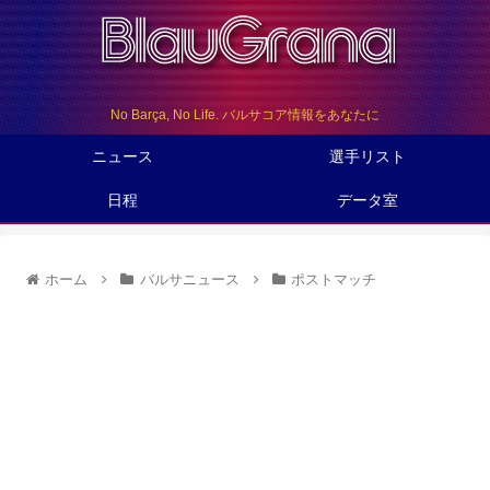
No Barça, No Life. バルサコア情報をあなたに
ニュース
選手リスト
日程
データ室
ホーム
バルサニュース
ポストマッチ