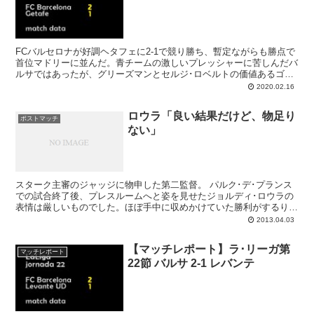
FCバルセロナが好調ヘタフェに2-1で競り勝ち、暫定ながらも勝点で
首位マドリーに並んだ。青チームの激しいプレッシャーに苦しんだバ
ルサではあったが、グリーズマンとセルジ･ロベルトの価値あるゴー
ルで2点を先行。しかしトドメの機会を逃したのは大きく、話題のア
2020.02.16
ンヘルにゴラッソを決められた後は走り止めないヘタフェに苦労して
の勝点３だった。テル･ステーゲン様々。
ロウラ「良い結果だけど、物足り
ポストマッチ
ない」
スターク主審のジャッジに物申した第二監督。 パルク･デ･プランス
での試合終了後、プレスルームへと姿を見せたジョルディ･ロウラの
表情は厳しいものでした。ほぼ手中に収めかけていた勝利がするりと
零れ落ちたのも勿論ですが、チームの主力であるレ...
2013.04.03
【マッチレポート】ラ･リーガ第
マッチレポート
22節 バルサ 2-1 レバンテ