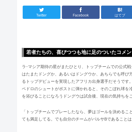
Twitter
Facebook
はてブ
若者たちの、喜びつつも地に足のついたコメン
ラ･マシア期待の星がまたひとり、トップチームでの公式戦
はたまたドングか、あるいはドングウか、あちらでも呼び
るトップデビューを実現したアフリカ出身選手だそうです。
ペドロのシュートがポストに弾かれると、そのこぼれ球を
を浴びることになろうドングウは試合後、現在の気持ちを
「トップチームでプレーしたなら、夢はゴールを決めるこ
ても満足してる。でも自分のチームがバルサBであること