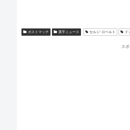
ポストマッチ
選手ニュース
セルジ･ロベルト
ド
スポ