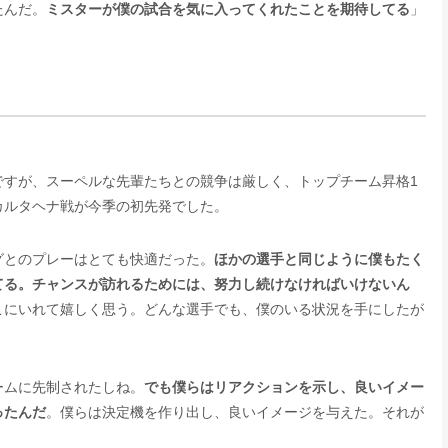
たんだ。
ミスターが僕の試合を気に入ってくれたことを期待してる
」
ですが、スーペルな先輩たちとの競争は厳しく、トップチーム昇格1
カルタヘナ戦が今季の初先発でした。
グとのプレーはとても快適だった。
ほかの選手と同じように僕もたく
てる。チャンスが訪れるためには、努力し続けなければいけないん
こにいれて嬉しく思う。どんな選手でも、僕のいる状況を手にしたが
ームに先制されたしね。
でも僕らはリアクションを示し、良いイメー
ったんだ
。僕らは決定機を作り出し、良いイメージを与えた。それが