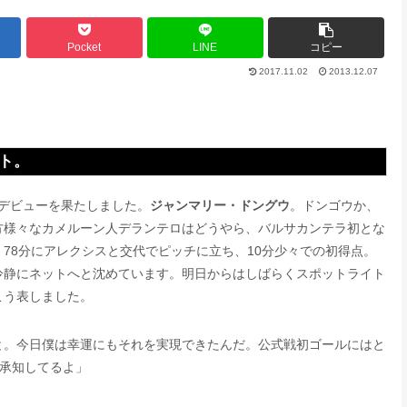
Pocket
LINE
コピー
2017.11.02
2013.12.07
ト。
デビューを果たしました。
ジャンマリー・ドングウ
。ドンゴウか、
方様々なカメルーン人デランテロはどうやら、バルサカンテラ初とな
78分にアレクシスと交代でピッチに立ち、10分少々での初得点。
冷静にネットへと沈めています。明日からはしばらくスポットライト
こう表しました。
と。今日僕は幸運にもそれを実現できたんだ。公式戦初ゴールにはと
は承知してるよ」