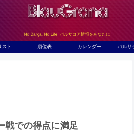
No Barça, No Life. バルサコア情報をあなたに
リスト
順位表
カレンダー
バルサ
ー戦での得点に満足