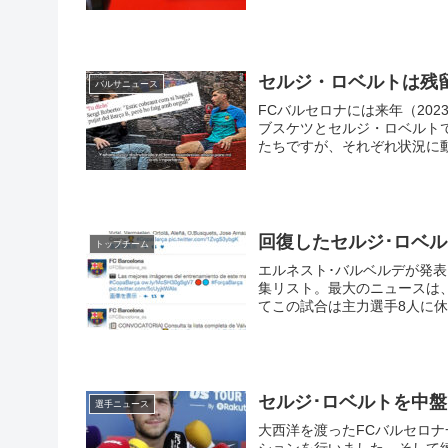
セルジ・ロベルトは残
バルサニュース
FCバルセロナには来年（20
ブスケツとセルジ・ロベルト
たちですが、それぞれ状況に
も残っているかもしれません
回復したセルジ･ロベ
トップチーム
エルネスト･バルベルデが発表
集リスト。最大のニュースは
てこの試合は主力選手8人に
特徴。
セルジ･ロベルトを中
選手ニュース
大西洋を渡ったFCバルセロ