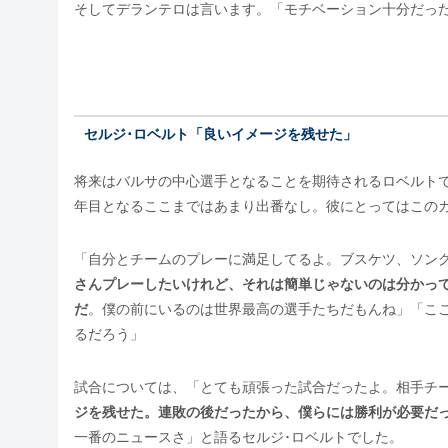
そしてデランテロは言います。「モチベーション十分だっ
セルジ･ロベルト「良いイメージを残せた」
将来はバルサの中心選手となることを期待されるロベルト
年目となるここまではあまり出番なし。彼にとってはこの
「自分とチームのプレーに満足してるよ。ブスケツ、ソン
さんプレーしたいけれど、それは簡単じゃないのは分かっ
だ
。僕の前にいるのは世界最高の選手たちだもんね」「こ
るだろう」
試合については、「とても頑張った試合だったよ。相手チ
ジを残せた。連敗の後だったから、僕らには勝利が必要だ
一番のニュースさ」と語るセルジ･ロベルトでした。