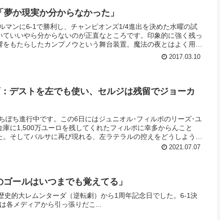
「夢か現実か分からなかった」
ルマンに6-1で勝利し、チャンピオンズ1/4進出を決めた水曜の試
いていいやら分からないのが正直なところです。印象的に強く残っ
響をもたらしたカンプノウという舞台装置。魔法の夜とはよく用い
見るだけでは伝わりきらない、あの場の空気が選手たちのみならず
2017.03.10
に魅入られたかのようにあの通常では起こりえない結末へと向かっ
演出したのが最後の最後まで勝負を諦めなかった選手たち（ネイマ
、セルジ・ロベルトが無我夢中でボールへと飛び込んだことで、い
たな英雄の説明によると、彼も何がどうだったのかよく覚えていない
ル計画：デストを左でも使い、セルジは残留でジョーカ
ちぼち進行中です。この6日にはジュニオル･フィルポのリーズ･ユ
庫に1,500万ユーロを残してくれたフィルポに幸多からんこと
た。そしてバルサに再び現れる、左ラテラルの控えをどうしよう問
場を待つしかないのでしょうが、当面はデストの左起用やらでしの
2021.07.07
1のゴールはいつまでも覚えてる」
の歴史的大レムンターダ（逆転劇）から1周年記念日でした。6-1決
は各メディアから引っ張りだこ...