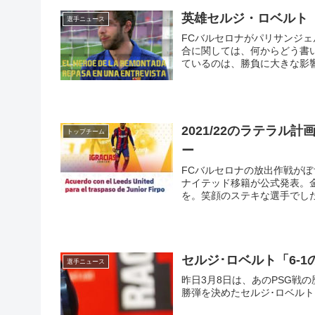
英雄セルジ・ロベルト
選手ニュース
FCバルセロナがパリサンジェ
合に関しては、何からどう書
ているのは、勝負に大きな影
られる表現ですが、テレビで
審判たちも飲み込み、なにか
ていったのでしょう。それを
ール）であるのは間違いなく
わゆる“奇跡”が起きた。新
2021/22のラテラ
トップチーム
そうです。
ー
FCバルセロナの放出作戦がぼ
ナイテッド移籍が公式発表。金
を。笑顔のステキな選手でし
題。結局はカンテラーノの登
ぐ模様です。
セルジ･ロベルト「6-
選手ニュース
昨日3月8日は、あのPSG戦
勝弾を決めたセルジ･ロベルト