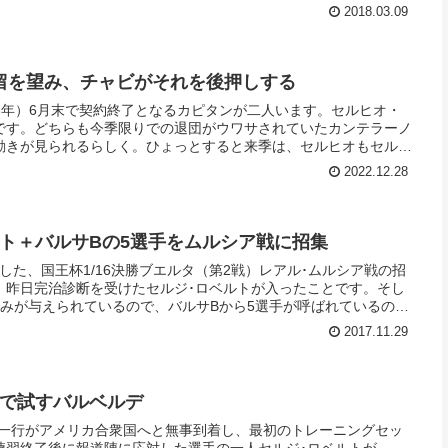
2018.03.09
留を望み、チャビがそれを後押しする
23年）6月末で契約終了となるカピタンが二人います。セルヒオ・
です。どちらも今季限りでの退団がウワサされていたカンテラーノ
動きが見られるらしく。ひょっとすると来季は、セルヒオもセルジ
。特にロベルト。
2022.12.28
ルト＋バルサBの5選手をムルシア戦に招集
した、国王杯1/16決勝ブエルタ（第2戦）レアル･ムルシア戦の招
、昨日完治診断を受けたセルジ･ロベルトが入ったことです。そし
休みが与えられているので、バルサBから5選手が呼ばれているのも
2017.11.29
盤で試すバルベルデ
ナ一行がアメリカ合衆国へと無事到着し、最初のトレーニングセッ