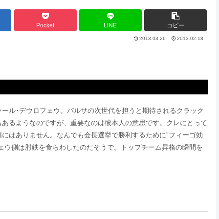
Pocket
LINE
コピー
2013.03.26
2013.02.18
ラール･デウロフェウ。バルサの次世代を担うと期待されるクラック
もあるようなのですが、重要なのは彼本人の意思です。クレにとって
にはありません。なんでも会長選挙で勝利するために”フィーゴ効
ェウ側は肘鉄を食らわしたのだそうで。トップチーム昇格の瞬間を