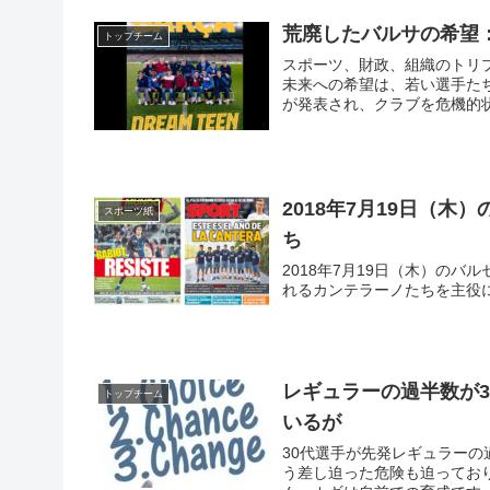
荒廃したバルサの希望：輝
トップチーム
スポーツ、財政、組織のトリ
未来への希望は、若い選手たちの活躍と成長 CEOフェラン･レ
が発表され、クラブを危機的状
2018年7月19日（
スポーツ紙
ち
2018年7月19日（木）のバ
れるカンテラーノたちを主役
レギュラーの過半数が
トップチーム
いるが
30代選手が先発レギュラーの
う差し迫った危険も迫ってお