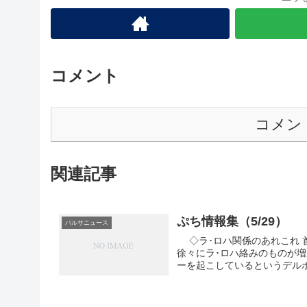
コメント
コメン
関連記事
ぷち情報集（5/29）
バルサニュース
◇ラ･ロハ関係のあれこれ 首都方面は特にそうなのですが、各スポーツ紙に登場するネタは、
徐々にラ･ロハ絡みのものが
ーを起こしているというデルボ