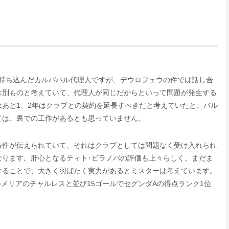
を持ち込んだカルバハル代理人ですが、デウロフェウの件では話し合
は別ものと考えていて、代理人が同じだからといって問題が発生する
あと1、2年はクラブとの契約を延長すべきだと考えていたと、バル
ては、裏での工作があるとも思っていません。
条件が伝えられていて、それはクラブとしては問題なく受け入れられ
なります。肝心となるティト･ビラノバの評価も上々らしく。まだま
することで、大きく羽ばたく実力があるとミスターは考えています。
ルメリアのチャルレスと並び15ゴールでセグンダAの得点ランク1位