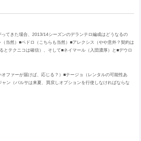
てきた場合、2013/14シーズンのデランテロ編成はどうなるの
シ（当然）■ペドロ（こちらも当然）■アレクシス（やや意外？契約は
るとテクニコは確信）、そして■ネイマール（入団濃厚）と■デウロ
いオファーが届けば、応じる？）■テージョ（レンタルの可能性あ
ジャン（バルサは来夏、買戻しオプションを行使しなければならな