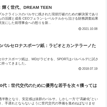
く世代、DREAM TEEN
プルクライシスのバルサに残された現状打破のための解決策であり
ベルテルから泣ける財務調査結果
況にした前理事会への怒りを新...
2021.10.08
木）のバルセロナスポーツ紙：ラビオとカンテラーノた
ルセロナスポーツ紙は、MDがラビオを、SPORTはバルベルデに試さ
に持ってきました。
2018.07.19
30代：世代交代のために優秀な若手を次々獲っては
過半数となり、安定感は抜群のバルサ。しかし一方で“高齢化”とい
り、手遅れとならないように世代交代の準備を進めねばなりませ