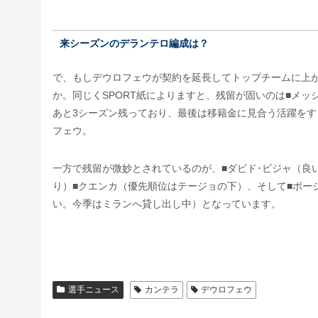
来シーズンのデランテロ編成は？
で、もしデウロフェウが契約を延長してトップチームに上がっ
か。同じくSPORT紙によりますと、残留が固いのは■メッ
あと3シーズン残っており、最後は移籍金に見合う活躍をす
フェウ。
一方で残留が微妙とされているのが、■ダビド･ビジャ（良
り）■クエンカ（優先順位はテージョの下）、そして■ボー
い。今季はミランへ貸し出し中）となっています。
選手ニュース
カンテラ
デウロフェウ