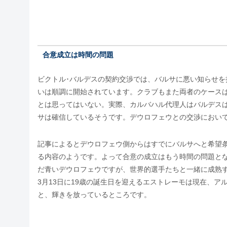
合意成立は時間の問題
ビクトル･バルデスの契約交渉では、バルサに悪い知らせ
いは順調に開始されています。クラブもまた両者のケース
とは思ってはいない。実際、カルバハル代理人はバルデスは
サは確信しているそうです。デウロフェウとの交渉におい
記事によるとデウロフェウ側からはすでにバルサへと希望
る内容のようです。よって合意の成立はもう時間の問題と
だ青いデウロフェウですが、世界的選手たちと一緒に成熟
3月13日に19歳の誕生日を迎えるエストレーモは現在、ア
と、輝きを放っているところです。