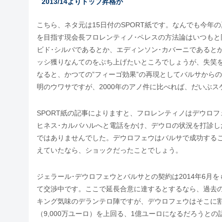
2013/14よりトップ昇格か
こちら、ネタ元は15日付のSPORT紙です。なんでも今
を目指す現会長フロレンティノ･ペレスの方法論はいつも
ビド･シルバであるとか、エディンソン･カバーニであると
ッシ獲りなんてのをぶち上げたいところでしょうが、失笑
なると、かつての”フィーゴ効果”の再現としてバルサから
明のウワサですが、2000年のアノ件に比べれば、だいぶ
SPORT紙の記事によりますと、フロレンティノはデウロ
ヒネス･カルバハルへと電話をかけ、デウロの状況を打診
ではありませんでした。デウロフェウはバルサで成功する
えていたなら、ショックだったことでしょう。
ジェラール･デウロフェウとバルサとの契約は2014年6
て交渉中です。ここで延長合意に達するとするなら、過去
キング気味のデランテロ陣ですが、デウロフェウはそこに
（9,000万ユーロ）を上回る、1億ユーロになるだろうとの話