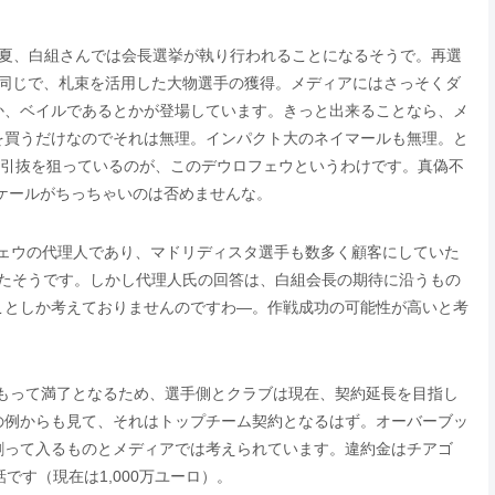
年の夏、白組さんでは会長選挙が執り行われることになるそうで。再選
と同じで、札束を活用した大物選手の獲得。メディアにはさっそくダ
か、ベイルであるとかが登場しています。きっと出来ることなら、メ
を買うだけなのでそれは無理。インパクト大のネイマールも無理。と
の引抜を狙っているのが、このデウロフェウというわけです。真偽不
スケールがちっちゃいのは否めませんな。
フェウの代理人であり、マドリディスタ選手も数多く顧客にしていた
したそうです。しかし代理人氏の回答は、白組会長の期待に沿うもの
ことしか考えておりませんのですわ―。作戦成功の可能性が高いと考
月をもって満了となるため、選手側とクラブは現在、契約延長を目指し
の例からも見て、それはトップチーム契約となるはず。オーバーブッ
割って入るものとメディアでは考えられています。違約金はチアゴ
です（現在は1,000万ユーロ）。