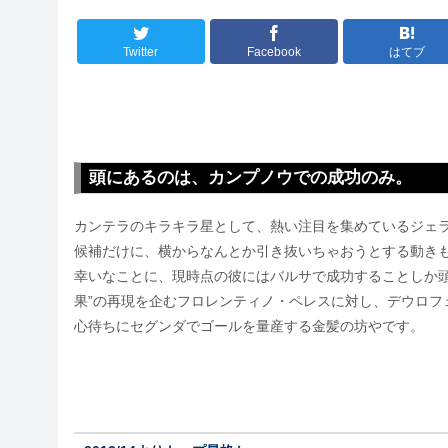
Twitter
Facebook
はてブ
頭にあるのは、カンプノウでの成功のみ。
カンテラのキラキラ星として、熱い注目を集めているジェ
候補だけに、横からなんとか引き抜いちゃおうとする動き
幸いなことに、現時点の彼にはバルサで成功することしか頭
果”の再現を企むフロレンティノ・ペレスに対し、デウロフ
心待ちにセグンダでゴールを量産する金髪の坊やです。