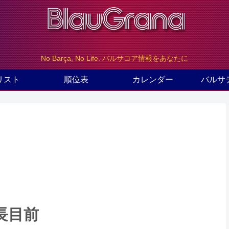
No Barça, No Life. バルサコア情報をあなたに
リスト
順位表
カレンダー
バルサ
長目前