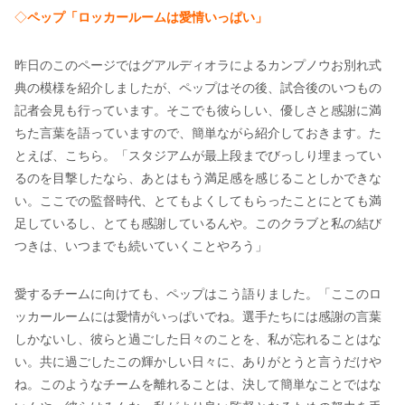
◇
ペップ「ロッカールームは愛情いっぱい」
昨日のこのページではグアルディオラによるカンプノウお別れ式
典の模様を紹介しましたが、ペップはその後、試合後のいつもの
記者会見も行っています。そこでも彼らしい、優しさと感謝に満
ちた言葉を語っていますので、簡単ながら紹介しておきます。た
とえば、こちら。「スタジアムが最上段までびっしり埋まってい
るのを目撃したなら、あとはもう満足感を感じることしかできな
い。ここでの監督時代、とてもよくしてもらったことにとても満
足しているし、とても感謝しているんや。このクラブと私の結び
つきは、いつまでも続いていくことやろう」
愛するチームに向けても、ペップはこう語りました。「ここのロ
ッカールームには愛情がいっぱいでね。選手たちには感謝の言葉
しかないし、彼らと過ごした日々のことを、私が忘れることはな
い。共に過ごしたこの輝かしい日々に、ありがとうと言うだけや
ね。このようなチームを離れることは、決して簡単なことではな