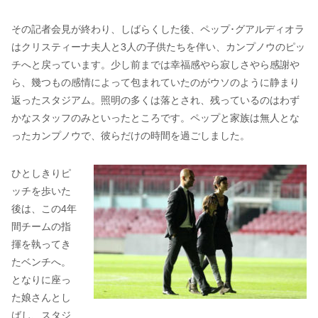
その記者会見が終わり、しばらくした後、ペップ･グアルディオラ
はクリスティーナ夫人と3人の子供たちを伴い、カンプノウのピッ
チへと戻っています。少し前までは幸福感やら寂しさやら感謝や
ら、幾つもの感情によって包まれていたのがウソのように静まり
返ったスタジアム。照明の多くは落とされ、残っているのはわず
かなスタッフのみといったところです。ペップと家族は無人とな
ったカンプノウで、彼らだけの時間を過ごしました。
ひとしきりピ
ッチを歩いた
後は、この4年
間チームの指
揮を執ってき
たベンチへ。
となりに座っ
た娘さんとし
ばし、スタジ