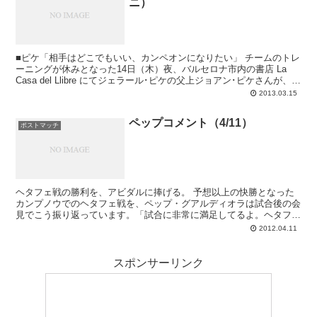
ニ）
■ピケ「相手はどこでもいい、カンペオンになりたい」 チームのトレ
ーニングが休みとなった14日（木）夜、バルセロナ市内の書店 La
Casa del Llibre にてジェラール･ピケの父上ジョアン･ピケさんが、自
身2冊目となる小説 F...
2013.03.15
ペップコメント（4/11）
ポストマッチ
ヘタフェ戦の勝利を、アビダルに捧げる。 予想以上の快勝となった
カンプノウでのヘタフェ戦を、ペップ・グアルディオラは試合後の会
見でこう振り返っています。「試合に非常に満足してるよ。ヘタフェ
はかなり上手に通路をふさいでいた。私たち...
2012.04.11
スポンサーリンク