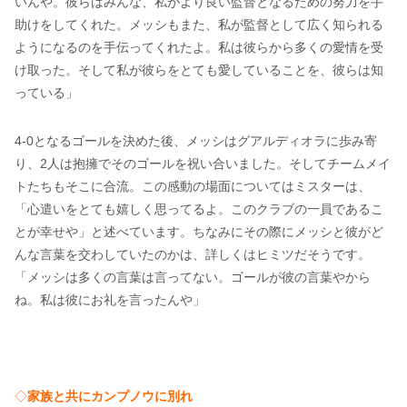
いんや。彼らはみんな、私がより良い監督となるための努力を手
助けをしてくれた。メッシもまた、私が監督として広く知られる
ようになるのを手伝ってくれたよ。私は彼らから多くの愛情を受
け取った。そして私が彼らをとても愛していることを、彼らは知
っている」
4-0となるゴールを決めた後、メッシはグアルディオラに歩み寄
り、2人は抱擁でそのゴールを祝い合いました。そしてチームメイ
トたちもそこに合流。この感動の場面についてはミスターは、
「心遣いをとても嬉しく思ってるよ。このクラブの一員であるこ
とが幸せや」と述べています。ちなみにその際にメッシと彼がど
んな言葉を交わしていたのかは、詳しくはヒミツだそうです。
「メッシは多くの言葉は言ってない。ゴールが彼の言葉やから
ね。私は彼にお礼を言ったんや」
◇
家族と共にカンプノウに別れ