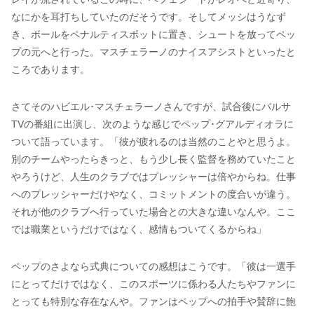
なにかを耳打ちしていたのだそうです。そしてメッシはうなず
き、ボールをペナルティスポットに置き、シュートを放ってペッ
プの元へと行った。マスチェラーノのナイスアシストといったと
ころであります。
さてそのハビエル･マスチェラーノさんですが、試合後にバルサ
TVの番組に出演し、次のような感じでペップ･グアルディオラに
ついて語っています。「彼が疲れるのは当然のことやと思うよ。
別のチームやったらきっと、もう少し長く監督を務めていたこと
やろうけど、人生のクラブではプレッシャーは倍やからね。仕事
へのプレッシャーだけやなく、コミットメントの度合いが違う。
それが他のクラブへ行っていた場合との大きな違いなんや。ここ
では職業というだけではなく、感情もついてくるからね」
ペップのさよなら式典についての感想はこうです。「彼は一選手
にとってだけではなく、このスポーツに係わる人たちやファンに
とっても特別な存在なんや。ファンはペップへの拍手や賛辞に飽