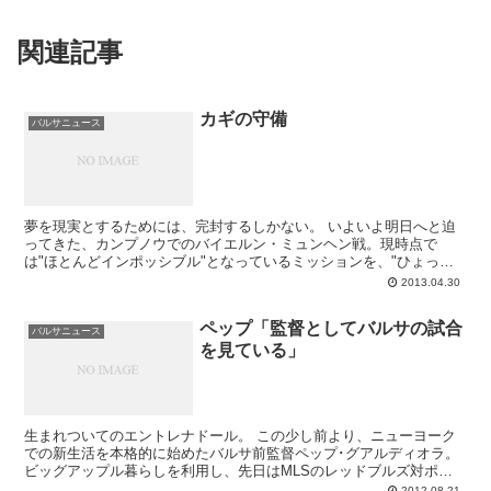
関連記事
カギの守備
バルサニュース
夢を現実とするためには、完封するしかない。 いよいよ明日へと迫
ってきた、カンプノウでのバイエルン・ミュンヘン戦。現時点で
は"ほとんどインポッシブル"となっているミッションを、"ひょっと
したらポッシブル"へと変えるために必要なのは、ドイ...
2013.04.30
ペップ「監督としてバルサの試合
バルサニュース
を見ている」
生まれついてのエントレナドール。 この少し前より、ニューヨーク
での新生活を本格的に始めたバルサ前監督ペップ･グアルディオラ。
ビッグアップル暮らしを利用し、先日はMLSのレッドブルズ対ポー
トランド（3-2）を観戦に行ってきたとい...
2012.08.21