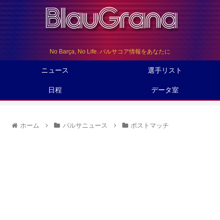
No Barça, No Life. バルサコア情報をあなたに
ニュース
選手リスト
日程
データ室
ホーム
バルサニュース
ポストマッチ