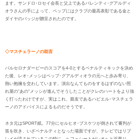
ます。サンドロ･ロセイ会長と父上であるバレンティ･グアルディ
オラさんの手によって、ペップにはクラブの最高表彰である金と
ダイヤのバッジが贈呈されたのです。
◇マスチェラーノの助言
バルセロナダービーのスコアを4-0とするペナルティキックを決め
た後、レオ･メッシはペップ･グアルディオラの元へと歩み寄り、
熱い抱擁を交わしています。演出なんてものをするはずのない照
れ屋の”あの”メッシが進んでそうしたことがクレのハートをより強
く打ったわけですが、実はこれ、親友であるハビエル･マスチェラ
ーノのアドバイスによるものだそうです。
ネタ元はSPORT紙。77分にセルヒオ･ブスケツが倒されて審判が
笛を吹き、いざペナルティとなった場面ですが、テレビではリプ
レイが流されているこの時に、ヘフェシートがレオへと近寄り、