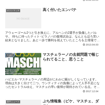
高く付いたエンパテ
ポストマッチ
アウェーゴール2つと引き換えに、アルヘンの2選手が負傷したバル
サ。 待ちに待ったティト･ビラノバの復帰試合は、なんともほろ苦い
結末となりました。あと一歩で勝利を祝えていたところを土壇場で同
点とされ（2-2）、大エースのレオ･メッシと守...
2013.04.03
マスチェラーノの去就問題で報じ
移籍話
られてること、思うこと
ハビエル･マスチェラーノの周辺がにわかに騒がしくなっています。
理由は大きく分けて二つ。ウンティティの負傷によって人手不足にな
ったセントラルゆえ、マスチェの早い復帰が期待されている点。そし
てカタルーニャメディアが昨日から伝えている...
2017.12.04
ぷち情報集（ピケ、マスチェ、ダ
選手ニュース