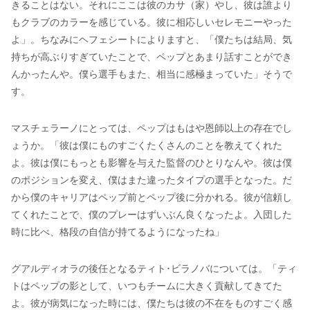
きることはない。それにここは彼のカサ（家）やし、彼は誰より
もクラブのカラーを感じている。彼に相応しいセレモニーやった
よ」。ちなみにヘフェシートによりますと、「僕たちは結局、気
持ちが高ぶりすぎていたことで、ペップとあまり話すことができ
んかったんや。僕ら選手もまた、相当に感極まっていた」そうで
す。
マスチェラーノにとっては、ペップはもはや恩師以上の存在でし
ょうか。「彼は僕にものすごくたくさんのことを教えてくれた
よ。彼は僕にもっとも影響を与えた監督のひとりなんや。彼は僕
のポジションを変え、僕はまた違ったタイプの選手となった。だ
から僕のキャリアはペップ前とペップ後に分かれる。彼が信頼し
てくれたことで、僕のプレーはずいぶん良くなったよ。入団した
時に比べ、格段の自信が持てるようになったね」
グアルディオラの後任となるティト･ビラノバについては。「ティ
トはペップの影として、いつもチームに大きく貢献してきてた
よ。彼が病気になった時には、僕たちは彼の不在をものすごく感